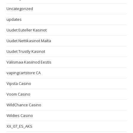
Uncategorized
updates
Uudet Euteller Kasinot
Uudet Nettikasinot Malta
Uudet Trustly Kasinot
Välismaa Kasiinod Eestis
vapingcartstore CA
Vipsta Casino
Voom Casino
WildChance Casino
Wildies Casino
XX_07_ES_AKS