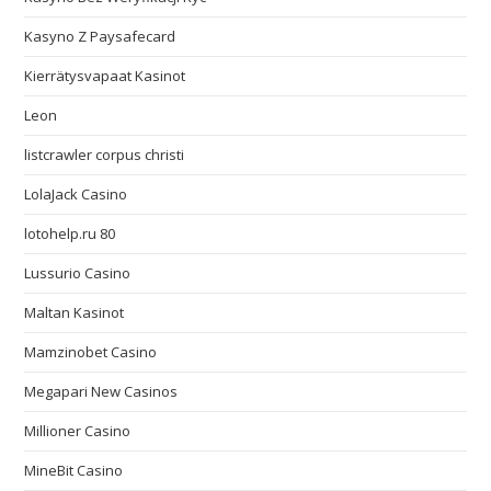
Kasyno Z Paysafecard
Kierrätysvapaat Kasinot
Leon
listcrawler corpus christi
LolaJack Casino
lotohelp.ru 80
Lussurio Casino
Maltan Kasinot
Mamzinobet Casino
Megapari New Casinos
Millioner Casino
MineBit Casino