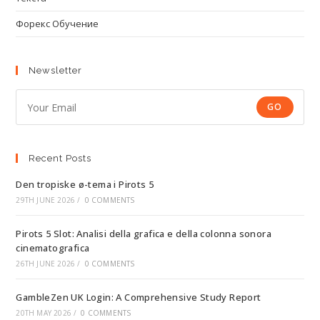
Форекс Обучение
Newsletter
GO
Recent Posts
Den tropiske ø-tema i Pirots 5
29TH JUNE 2026
/
0 COMMENTS
Pirots 5 Slot: Analisi della grafica e della colonna sonora
cinematografica
26TH JUNE 2026
/
0 COMMENTS
GambleZen UK Login: A Comprehensive Study Report
20TH MAY 2026
/
0 COMMENTS