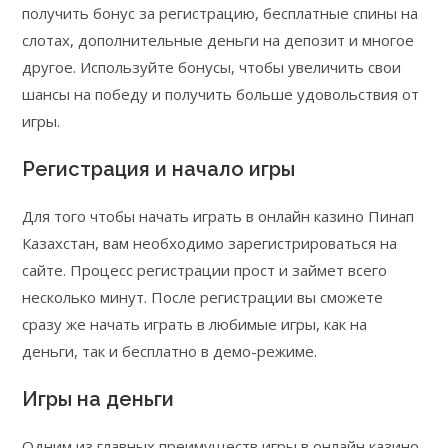
получить бонус за регистрацию, бесплатные спины на
слотах, дополнительные деньги на депозит и многое
другое. Используйте бонусы, чтобы увеличить свои
шансы на победу и получить больше удовольствия от
игры.
Регистрация и начало игры
Для того чтобы начать играть в онлайн казино Пинап
Казахстан, вам необходимо зарегистрироваться на
сайте. Процесс регистрации прост и займет всего
несколько минут. После регистрации вы сможете
сразу же начать играть в любимые игры, как на
деньги, так и бесплатно в демо-режиме.
Игры на деньги
Одним из главных преимуществ игры в онлайн казино