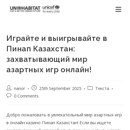
Играйте и выигрывайте в
Пинап Казахстан:
захватывающий мир
азартных игр онлайн!
nanor
25th September 2025
Текста
0 Comments
Добро пожаловать в увлекательный мир азартных игр
в онлайн казино Пинап Казахстан! Если вы ищете