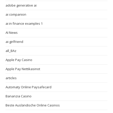
adobe generative ai
ai companion
ai in finance examples 1
AI News
ai-girlfriend
all_BAz
Apple Pay Casino
Apple Pay Nettikasinot
articles
Automaty Online Paysafecard
Bananzia Casino
Beste Ausländische Online Casinos