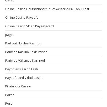
OM cc
Online Casino Deutschland für Schweizer 2026: Top 3 Test
Online Casino Paysafe
Online Casino Vklad Paysafecard
pages
Parhaat Nordea Kasinot
Parimad Kasiino Pakkumised
Parimad Välismaa Kasiinod
Paynplay Kasiino Eesti
Paysafecard Vklad Casino
Piratepots Casino
Poker
Post