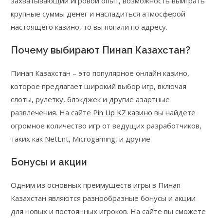
захватывающий игровой опыт, возможность выиграть
крупные суммы денег и насладиться атмосферой
настоящего казино, то вы попали по адресу.
Почему выбирают Пинап Казахстан?
Пинап Казахстан – это популярное онлайн казино,
которое предлагает широкий выбор игр, включая
слоты, рулетку, блэкджек и другие азартные
развлечения. На сайте
Pin Up KZ казино
вы найдете
огромное количество игр от ведущих разработчиков,
таких как NetEnt, Microgaming, и другие.
Бонусы и акции
Одним из основных преимуществ игры в Пинап
Казахстан являются разнообразные бонусы и акции
для новых и постоянных игроков. На сайте вы сможете