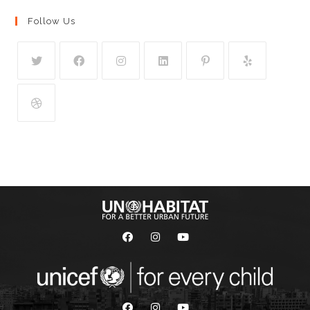
Follow Us