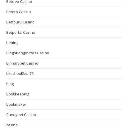
Betcleo Casino
Betero Casino
Betfouru Casino
Betportal Casino
betting
BingoBongoStars Casino
Binnarybet Casino
bkschool2.ru 70
blog
Bookkeeping
bookmaker
Candybet Casino
casino