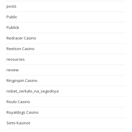
posts
Public
Publick
Redracer Casino
Reelson Casino
resources
review
Ringospin Casino
riobet_zerkalo_na_segodnya
Roulo Casino
Royaldogs Casino
Siirto Kasinot