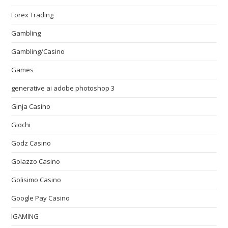
Forex Trading
Gambling
Gambling/Casino
Games
generative ai adobe photoshop 3
Ginja Casino
Giochi
Godz Casino
Golazzo Casino
Golisimo Casino
Google Pay Casino
IGAMING