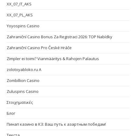
XX_07_IT_AKS
XX_07_PL_AKS
Yoyospins Casino
Zahraniční Casino Bonus Za Registraci 2026: TOP Nabídky
Zahraniční Casino Pro České Hráče
Zimpler ei toimi? Vianmääritys & Rahojen Palautus
zolotoyabloko.ru A
Zombillion Casino
Zuluspins Casino
Στοιχηματικές
Блог
Пинап казино в КЗ: Ваш путь к азартным победам!
Текста