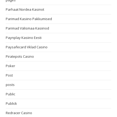
pages
Parhaat Nordea Kasinot
Parimad Kasiino Pakkumised
Parimad Välismaa Kasiinod
Paynplay Kasiino Eesti
Paysafecard Vklad Casino
Piratepots Casino
Poker
Post
posts
Public
Publick
Redracer Casino