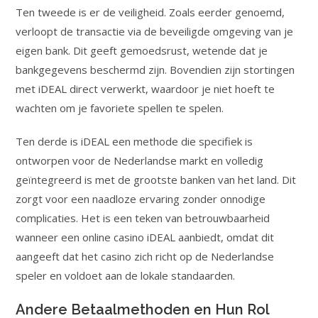
Ten tweede is er de veiligheid. Zoals eerder genoemd,
verloopt de transactie via de beveiligde omgeving van je
eigen bank. Dit geeft gemoedsrust, wetende dat je
bankgegevens beschermd zijn. Bovendien zijn stortingen
met iDEAL direct verwerkt, waardoor je niet hoeft te
wachten om je favoriete spellen te spelen.
Ten derde is iDEAL een methode die specifiek is
ontworpen voor de Nederlandse markt en volledig
geïntegreerd is met de grootste banken van het land. Dit
zorgt voor een naadloze ervaring zonder onnodige
complicaties. Het is een teken van betrouwbaarheid
wanneer een online casino iDEAL aanbiedt, omdat dit
aangeeft dat het casino zich richt op de Nederlandse
speler en voldoet aan de lokale standaarden.
Andere Betaalmethoden en Hun Rol