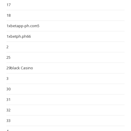
17
18
1xbetapp-ph.com5
1xbetph.ph66
2
25
29black Casino
3
30
31
32
33