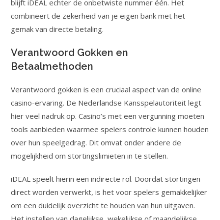
blijft iDEAL echter de onbetwiste nummer één. Het
combineert de zekerheid van je eigen bank met het
gemak van directe betaling.
Verantwoord Gokken en
Betaalmethoden
Verantwoord gokken is een cruciaal aspect van de online
casino-ervaring. De Nederlandse Kansspelautoriteit legt
hier veel nadruk op. Casino’s met een vergunning moeten
tools aanbieden waarmee spelers controle kunnen houden
over hun speelgedrag. Dit omvat onder andere de
mogelijkheid om stortingslimieten in te stellen.
iDEAL speelt hierin een indirecte rol. Doordat stortingen
direct worden verwerkt, is het voor spelers gemakkelijker
om een duidelijk overzicht te houden van hun uitgaven.
Het instellen van dagelijkse, wekelijkse of maandelijkse