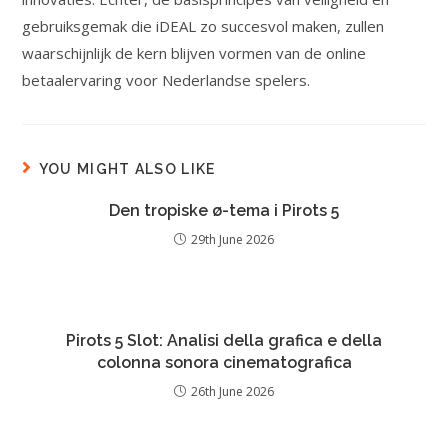
gebruiksgemak die iDEAL zo succesvol maken, zullen
waarschijnlijk de kern blijven vormen van de online
betaalervaring voor Nederlandse spelers.
YOU MIGHT ALSO LIKE
Den tropiske ø-tema i Pirots 5
29th June 2026
Pirots 5 Slot: Analisi della grafica e della
colonna sonora cinematografica
26th June 2026