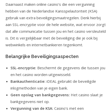
Daarnaast maken online casino’s die een vergunning
hebben van de Nederlandse Kansspelautoriteit (KSA)
gebruik van extra beveiligingsmaatregelen. Denk hierbij
aan SSL-encryptie voor de hele website, wat ervoor zorgt
dat alle communicatie tussen jou en het casino versleuteld
is. Dit is vergelijkbaar met de beveiliging die je ook bij
webwinkels en internetbankieren tegenkomt.
Belangrijke Beveiligingsaspecten
SSL-encryptie:
Beschermt de gegevens die tussen jou
en het casino worden uitgewisseld.
Bankauthenticatie:
iDEAL gebruikt de beveiligde
inlogmethoden van je eigen bank.
Geen opslag van bankgegevens:
Het casino slaat je
bankgegevens niet op.
Vergunning van de KSA:
Casino’s met een