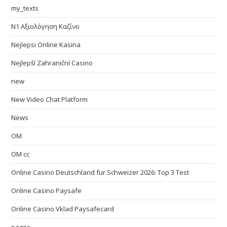
my_texts
N1 Αξιολόγηση Καζίνο
Nejlepsi Online Kasina
Nejlepší Zahraniční Casino
new
New Video Chat Platform
News
OM
OM cc
Online Casino Deutschland für Schweizer 2026: Top 3 Test
Online Casino Paysafe
Online Casino Vklad Paysafecard