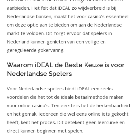
aanbieden. Het feit dat iDEAL zo wijdverbreid is bij
Nederlandse banken, maakt het voor casino’s essentieel
om deze optie aan te bieden om aan de Nederlandse
markt te voldoen. Dit zorgt ervoor dat spelers in
Nederland kunnen genieten van een veilige en
gereguleerde gokervaring.
Waarom iDEAL de Beste Keuze is voor
Nederlandse Spelers
Voor Nederlandse spelers biedt iDEAL een reeks
voordelen die het tot de ideale betaalmethode maken
voor online casino’s. Ten eerste is het de herkenbaarheid
en het gemak. Iedereen die wel eens online iets gekocht
heeft, kent het proces. Dit betekent geen leercurve en
direct kunnen beginnen met spelen.