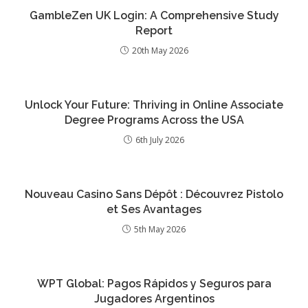
GambleZen UK Login: A Comprehensive Study
Report
20th May 2026
Unlock Your Future: Thriving in Online Associate
Degree Programs Across the USA
6th July 2026
Nouveau Casino Sans Dépôt : Découvrez Pistolo
et Ses Avantages
5th May 2026
WPT Global: Pagos Rápidos y Seguros para
Jugadores Argentinos