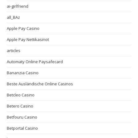
ai-girlfriend
all_BAz
Apple Pay Casino
Apple Pay Nettikasinot
articles
Automaty Online Paysafecard
Bananzia Casino
Beste Ausländische Online Casinos
Betcleo Casino
Betero Casino
Betfouru Casino
Betportal Casino