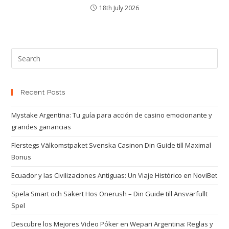
18th July 2026
Recent Posts
Mystake Argentina: Tu guía para acción de casino emocionante y
grandes ganancias
Flerstegs Välkomstpaket Svenska Casinon Din Guide till Maximal
Bonus
Ecuador y las Civilizaciones Antiguas: Un Viaje Histórico en NoviBet
Spela Smart och Säkert Hos Onerush – Din Guide till Ansvarfullt
Spel
Descubre los Mejores Video Póker en Wepari Argentina: Reglas y