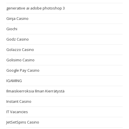
generative ai adobe photoshop 3
Ginja Casino
Giochi
Godz Casino
Golazzo Casino
Golisimo Casino
Google Pay Casino
IGAMING
Ilmaiskierroksia Ilman Kierrätystä
Instant Casino
IT Vacancies
JetSetSpins Casino