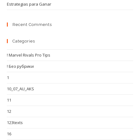
Estrategias para Ganar
Recent Comments
Categories
! Marvel Rivals Pro Tips
! Без рубрики
1
10_07_AU_AKS
11
12
123texts
16