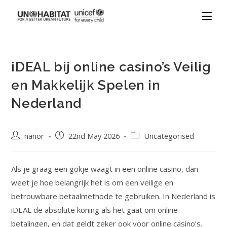
iDEAL bij online casino’s Veilig
en Makkelijk Spelen in
Nederland
nanor
22nd May 2026
Uncategorised
Als je graag een gokje waagt in een online casino, dan
weet je hoe belangrijk het is om een veilige en
betrouwbare betaalmethode te gebruiken. In Nederland is
iDEAL de absolute koning als het gaat om online
betalingen, en dat geldt zeker ook voor online casino’s.