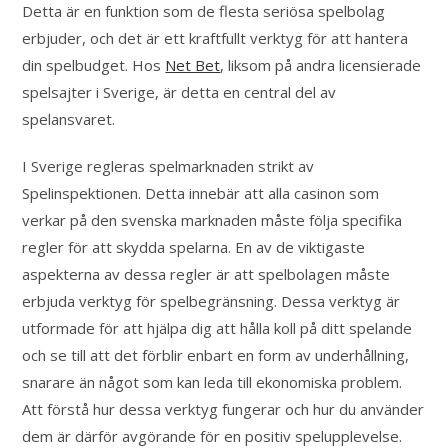
Detta är en funktion som de flesta seriösa spelbolag
erbjuder, och det är ett kraftfullt verktyg för att hantera
din spelbudget. Hos
Net Bet
, liksom på andra licensierade
spelsajter i Sverige, är detta en central del av
spelansvaret.
I Sverige regleras spelmarknaden strikt av
Spelinspektionen. Detta innebär att alla casinon som
verkar på den svenska marknaden måste följa specifika
regler för att skydda spelarna. En av de viktigaste
aspekterna av dessa regler är att spelbolagen måste
erbjuda verktyg för spelbegränsning. Dessa verktyg är
utformade för att hjälpa dig att hålla koll på ditt spelande
och se till att det förblir enbart en form av underhållning,
snarare än något som kan leda till ekonomiska problem.
Att förstå hur dessa verktyg fungerar och hur du använder
dem är därför avgörande för en positiv spelupplevelse.