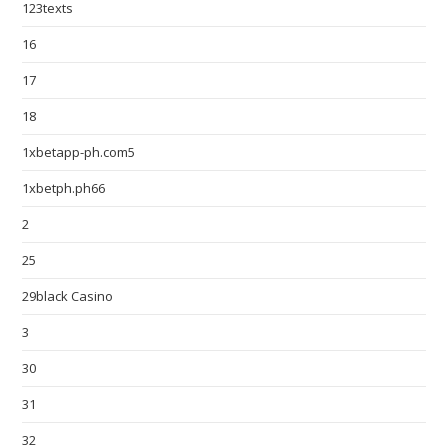
123texts
16
17
18
1xbetapp-ph.com5
1xbetph.ph66
2
25
29black Casino
3
30
31
32