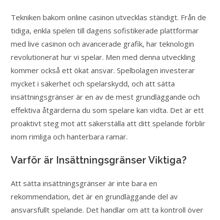
Tekniken bakom online casinon utvecklas ständigt. Från de
tidiga, enkla spelen till dagens sofistikerade plattformar
med live casinon och avancerade grafik, har teknologin
revolutionerat hur vi spelar. Men med denna utveckling
kommer också ett ökat ansvar. Spelbolagen investerar
mycket i säkerhet och spelarskydd, och att sätta
insättningsgränser är en av de mest grundläggande och
effektiva åtgärderna du som spelare kan vidta. Det är ett
proaktivt steg mot att säkerställa att ditt spelande förblir
inom rimliga och hanterbara ramar.
Varför är Insättningsgränser Viktiga?
Att sätta insättningsgränser är inte bara en
rekommendation, det är en grundläggande del av
ansvarsfullt spelande. Det handlar om att ta kontroll över