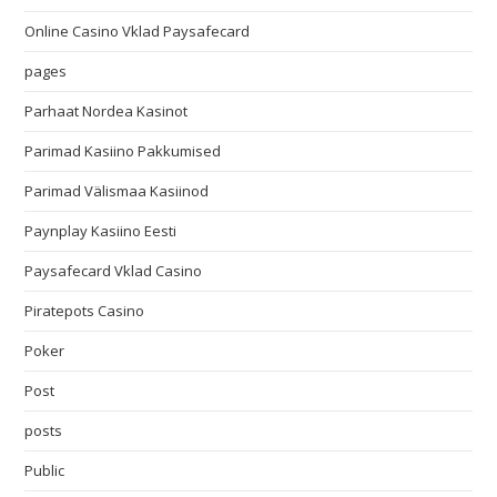
Online Casino Vklad Paysafecard
pages
Parhaat Nordea Kasinot
Parimad Kasiino Pakkumised
Parimad Välismaa Kasiinod
Paynplay Kasiino Eesti
Paysafecard Vklad Casino
Piratepots Casino
Poker
Post
posts
Public