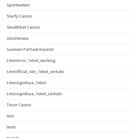
Sportwetten
Starfy Casino
Stealthbet Casino
stoichimata
Suomen Parhaat Kasinot
t.memirror_1xbet_working
t.meofficial_site_1xbet_zerkalo
t.mesegodnya_1xbet
t.mesegodnya_1xbet_zerkalo
Tesor Casino
test
texts