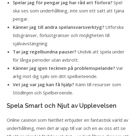
Spelar jag för pengar jag har råd att förlora?
Spel
ska ses som underhållning, inte som ett sätt att tjäna
pengar.
Känner jag till andra spelansvarsverktyg?
Utforska
tidsgränser, förlustgränser och möjligheten till
självavstängning.
Tar jag regelbundna pauser?
Undvik att spela under
för långa perioder utan avbrott.
Känner jag igen tecknen på problemspelande?
Var
ärlig mot dig själv om ditt spelbeteende.
Vet jag var jag kan få hjälp?
Känn till resurser som
Stödlinjen och Spelberoende.
Spela Smart och Njut av Upplevelsen
Online casinon som NetBet erbjuder en fantastisk värld av
underhållning, men det är upp till var och en av oss att se