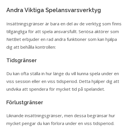
Andra Viktiga Spelansvarsverktyg
Insättningsgränser är bara en del av de verktyg som finns
tillgängliga för att spela ansvarsfullt. Seriösa aktörer som
NetBet erbjuder en rad andra funktioner som kan hjälpa
dig att behålla kontrollen:
Tidsgränser
Du kan ofta ställa in hur länge du vill kunna spela under en
viss session eller en viss tidsperiod. Detta hjälper dig att
undvika att spendera för mycket tid på spelandet.
Förlustgränser
Liknande insättningsgränser, men dessa begränsar hur
mycket pengar du kan förlora under en viss tidsperiod.