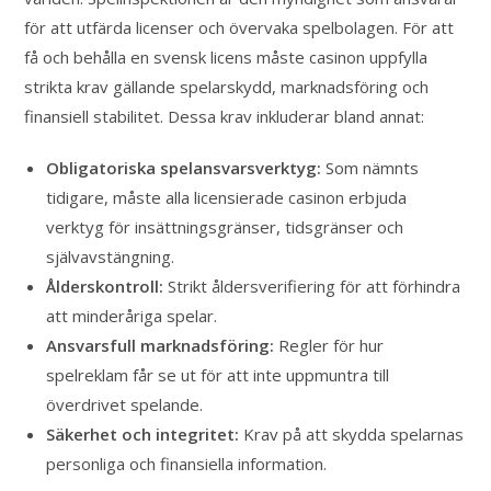
för att utfärda licenser och övervaka spelbolagen. För att
få och behålla en svensk licens måste casinon uppfylla
strikta krav gällande spelarskydd, marknadsföring och
finansiell stabilitet. Dessa krav inkluderar bland annat:
Obligatoriska spelansvarsverktyg:
Som nämnts
tidigare, måste alla licensierade casinon erbjuda
verktyg för insättningsgränser, tidsgränser och
självavstängning.
Ålderskontroll:
Strikt åldersverifiering för att förhindra
att minderåriga spelar.
Ansvarsfull marknadsföring:
Regler för hur
spelreklam får se ut för att inte uppmuntra till
överdrivet spelande.
Säkerhet och integritet:
Krav på att skydda spelarnas
personliga och finansiella information.