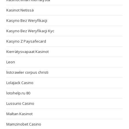
Kasinot Netissä
Kasyno Bez Weryfikacji
Kasyno Bez Weryfikacji Kyc
Kasyno Z Paysafecard
Kierrätysvapaat Kasinot
Leon
listcrawler corpus christi
LolaJack Casino
lotohelp.ru 80
Lussurio Casino
Maltan Kasinot
Mamzinobet Casino