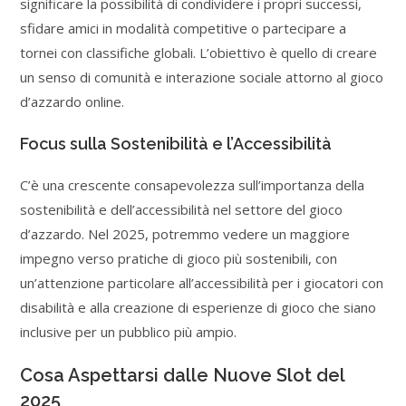
significare la possibilità di condividere i propri successi,
sfidare amici in modalità competitive o partecipare a
tornei con classifiche globali. L’obiettivo è quello di creare
un senso di comunità e interazione sociale attorno al gioco
d’azzardo online.
Focus sulla Sostenibilità e l’Accessibilità
C’è una crescente consapevolezza sull’importanza della
sostenibilità e dell’accessibilità nel settore del gioco
d’azzardo. Nel 2025, potremmo vedere un maggiore
impegno verso pratiche di gioco più sostenibili, con
un’attenzione particolare all’accessibilità per i giocatori con
disabilità e alla creazione di esperienze di gioco che siano
inclusive per un pubblico più ampio.
Cosa Aspettarsi dalle Nuove Slot del
2025