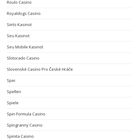
Roulo Casino
Royaldogs Casino
Siirto Kasinot
Siru Kasinot
Siru Mobile Kasinot
Slotorado Casino
Slovenské Casino Pro České Hráče
Spei
Spellen
Spiele
Spin Formula Casino
Spingranny Casino
Spinita Casino