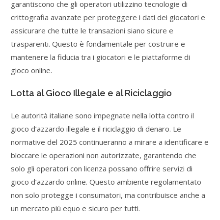
garantiscono che gli operatori utilizzino tecnologie di
crittografia avanzate per proteggere i dati dei giocatori e
assicurare che tutte le transazioni siano sicure e
trasparenti. Questo è fondamentale per costruire e
mantenere la fiducia tra i giocatori e le piattaforme di
gioco online.
Lotta al Gioco Illegale e al Riciclaggio
Le autorità italiane sono impegnate nella lotta contro il
gioco d’azzardo illegale e il riciclaggio di denaro. Le
normative del 2025 continueranno a mirare a identificare e
bloccare le operazioni non autorizzate, garantendo che
solo gli operatori con licenza possano offrire servizi di
gioco d’azzardo online. Questo ambiente regolamentato
non solo protegge i consumatori, ma contribuisce anche a
un mercato più equo e sicuro per tutti.