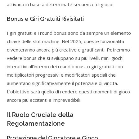
attivano in base a determinate sequenze di gioco.
Bonus e Giri Gratuiti Rivisitati
I giri gratuiti e i round bonus sono da sempre un elemento
chiave delle slot machine. Nel 2025, queste funzionalità
diventeranno ancora più creative e gratificanti. Potremmo
vedere bonus che si sviluppano su più livelli, mini-giochi
interattivi all’interno dei round bonus, o giri gratuiti con
moltiplicatori progressivi e modificatori speciali che
aumentano significativamente il potenziale di vincita.
L’obiettivo sarà quello di rendere questi momenti di gioco
ancora più eccitanti e imprevedibili.
Il Ruolo Cruciale della
Regolamentazione
Protezione del Giocatore e Gioco