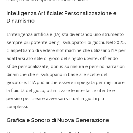
Intelligenza Artificiale: Personalizzazione e
Dinamismo
L’intelligenza artificiale (IA) sta diventando uno strumento
sempre più potente per gli sviluppatori di giochi. Nel 2025,
ci aspettiamo di vedere slot machine che utilizzano l’IA per
adattarsi allo stile di gioco del singolo utente, offrendo
sfide personalizzate, bonus su misura e persino narrazioni
dinamiche che si sviluppano in base alle scelte del
giocatore. L’IA può anche essere impiegata per migliorare
la fluidità del gioco, ottimizzare le interfacce utente e
persino per creare avversari virtuali in giochi più
complessi.
Grafica e Sonoro di Nuova Generazione