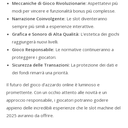
Meccaniche di Gioco Rivoluzionarie:
Aspettatevi più
modi per vincere e funzionalità bonus più complesse.
Narrazione Coinvolgente:
Le slot diventeranno
sempre più simili a esperienze interattive.
Grafica e Sonoro di Alta Qualità:
L’estetica dei giochi
raggiungerà nuovi livelli.
Gioco Responsabile:
Le normative continueranno a
proteggere i giocatori.
Sicurezza delle Transazioni:
La protezione dei dati e
dei fondi rimarrà una priorità.
Il futuro del gioco d’azzardo online è luminoso e
promettente. Con un occhio attento alle novità e un
approccio responsabile, i giocatori potranno godere
appieno delle incredibili esperienze che le slot machine del
2025 avranno da offrire.