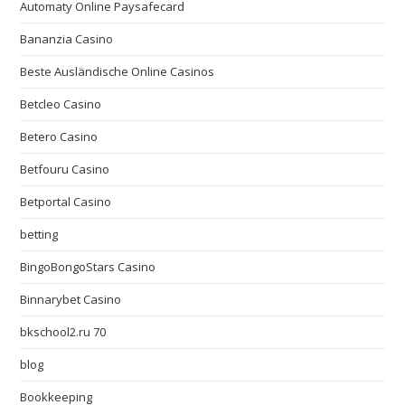
Automaty Online Paysafecard
Bananzia Casino
Beste Ausländische Online Casinos
Betcleo Casino
Betero Casino
Betfouru Casino
Betportal Casino
betting
BingoBongoStars Casino
Binnarybet Casino
bkschool2.ru 70
blog
Bookkeeping