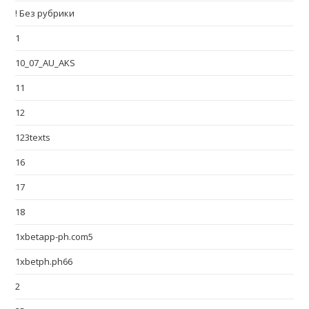
! Без рубрики
1
10_07_AU_AKS
11
12
123texts
16
17
18
1xbetapp-ph.com5
1xbetph.ph66
2