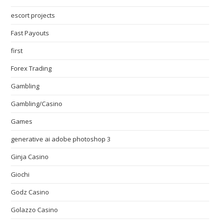
escort projects
Fast Payouts
first
Forex Trading
Gambling
Gambling/Casino
Games
generative ai adobe photoshop 3
Ginja Casino
Giochi
Godz Casino
Golazzo Casino