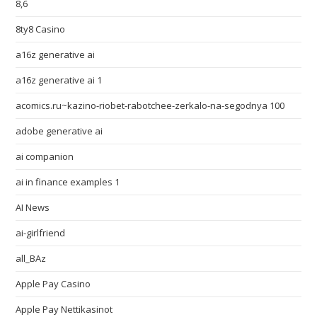
8,6
8ty8 Casino
a16z generative ai
a16z generative ai 1
acomics.ru~kazino-riobet-rabotchee-zerkalo-na-segodnya 100
adobe generative ai
ai companion
ai in finance examples 1
AI News
ai-girlfriend
all_BAz
Apple Pay Casino
Apple Pay Nettikasinot