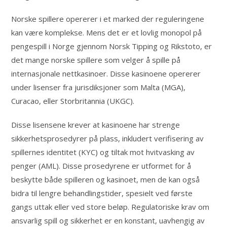
Norske spillere opererer i et marked der reguleringene
kan være komplekse. Mens det er et lovlig monopol på
pengespill i Norge gjennom Norsk Tipping og Rikstoto, er
det mange norske spillere som velger å spille på
internasjonale nettkasinoer. Disse kasinoene opererer
under lisenser fra jurisdiksjoner som Malta (MGA),
Curacao, eller Storbritannia (UKGC).
Disse lisensene krever at kasinoene har strenge
sikkerhetsprosedyrer på plass, inkludert verifisering av
spillernes identitet (KYC) og tiltak mot hvitvasking av
penger (AML). Disse prosedyrene er utformet for å
beskytte både spilleren og kasinoet, men de kan også
bidra til lengre behandlingstider, spesielt ved første
gangs uttak eller ved store beløp. Regulatoriske krav om
ansvarlig spill og sikkerhet er en konstant, uavhengig av