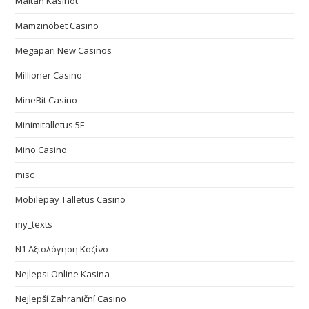
Maltan Kasinot
Mamzinobet Casino
Megapari New Casinos
Millioner Casino
MineBit Casino
Minimitalletus 5E
Mino Casino
misc
Mobilepay Talletus Casino
my_texts
N1 Αξιολόγηση Καζίνο
Nejlepsi Online Kasina
Nejlepší Zahraniční Casino