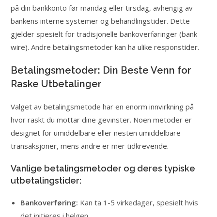
på din bankkonto før mandag eller tirsdag, avhengig av
bankens interne systemer og behandlingstider. Dette
gjelder spesielt for tradisjonelle bankoverføringer (bank
wire). Andre betalingsmetoder kan ha ulike responstider.
Betalingsmetoder: Din Beste Venn for
Raske Utbetalinger
Valget av betalingsmetode har en enorm innvirkning på
hvor raskt du mottar dine gevinster. Noen metoder er
designet for umiddelbare eller nesten umiddelbare
transaksjoner, mens andre er mer tidkrevende.
Vanlige betalingsmetoder og deres typiske
utbetalingstider:
Bankoverføring:
Kan ta 1-5 virkedager, spesielt hvis
det initieres i helgen.