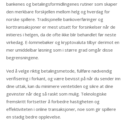
bankenes og betalingsformidlingenes rutiner som skaper
den merkbare forskjellen mellom helg og hverdag for
norske spillere. Tradisjonelle bankoverføringer og
korttransaksjoner er mest utsatt for forsinkelser når de
initieres i helgen, da de ofte ikke blir behandlet før neste
virkedag. E-lommebøker og kryptovaluta tilbyr derimot en
mer umiddelbar løsning som i større grad omgår disse
begrensningene.
Ved å velge riktig betalingsmetode, fullføre nødvendig
verifisering i forkant, og være bevisst på når du sender inn
dine uttak, kan du minimere ventetiden og sikre at dine
gevinster når deg så raskt som mulig. Teknologiske
fremskritt fortsetter å forbedre hastigheten og
effektiviteten i online transaksjoner, noe som gir spillere
en stadig bedre opplevelse.