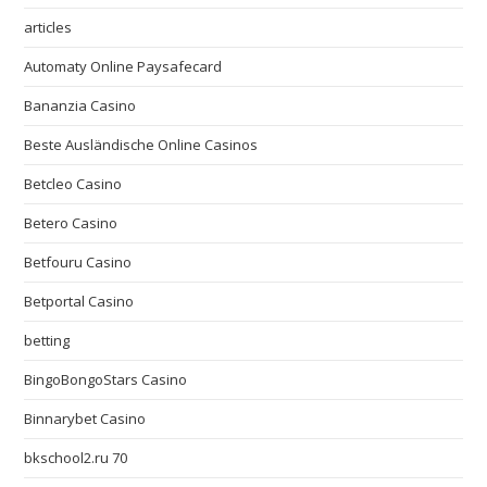
articles
Automaty Online Paysafecard
Bananzia Casino
Beste Ausländische Online Casinos
Betcleo Casino
Betero Casino
Betfouru Casino
Betportal Casino
betting
BingoBongoStars Casino
Binnarybet Casino
bkschool2.ru 70