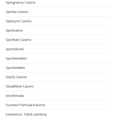
Spingranny Casino
Spinita Casino
SpinLynx Casino
Spinmama
SpinRain Casino
sportsbook
Sportwedden
Sportwetten
Starfy Casino
Stealthbet Casino
stoichimata
Suomen Parhaat Kasinot
t.memirror_1xbet_working