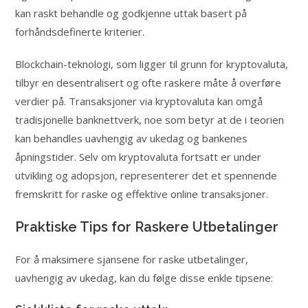
kan raskt behandle og godkjenne uttak basert på
forhåndsdefinerte kriterier.
Blockchain-teknologi, som ligger til grunn for kryptovaluta,
tilbyr en desentralisert og ofte raskere måte å overføre
verdier på. Transaksjoner via kryptovaluta kan omgå
tradisjonelle banknettverk, noe som betyr at de i teorien
kan behandles uavhengig av ukedag og bankenes
åpningstider. Selv om kryptovaluta fortsatt er under
utvikling og adopsjon, representerer det et spennende
fremskritt for raske og effektive online transaksjoner.
Praktiske Tips for Raskere Utbetalinger
For å maksimere sjansene for raske utbetalinger,
uavhengig av ukedag, kan du følge disse enkle tipsene: