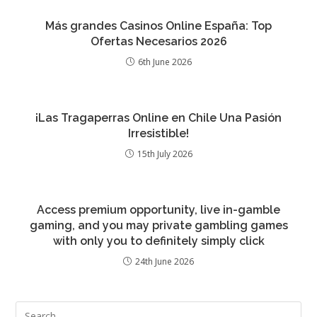
Más grandes Casinos Online España: Top
Ofertas Necesarios 2026
6th June 2026
¡Las Tragaperras Online en Chile Una Pasión
Irresistible!
15th July 2026
Access premium opportunity, live in-gamble
gaming, and you may private gambling games
with only you to definitely simply click
24th June 2026