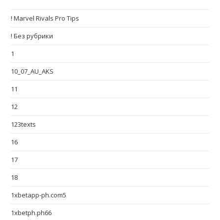
! Marvel Rivals Pro Tips
! Без рубрики
1
10_07_AU_AKS
11
12
123texts
16
17
18
1xbetapp-ph.com5
1xbetph.ph66