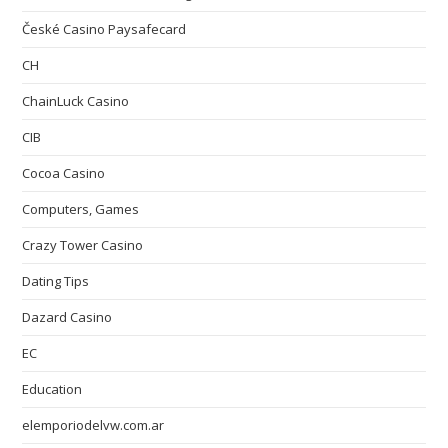
České Casino Paysafecard
CH
ChainLuck Casino
CIB
Cocoa Casino
Computers, Games
Crazy Tower Сasino
Dating Tips
Dazard Casino
EC
Education
elemporiodelvw.com.ar