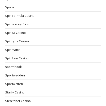
Spiele
Spin Formula Casino
Spingranny Casino
Spinita Casino
SpinLynx Casino
Spinmama
SpinRain Casino
sportsbook
Sportwedden
Sportwetten
Starfy Casino
Stealthbet Casino