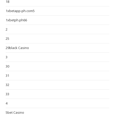
18
1xbetapp-ph.com5
1xbetph.ph66
2
25
29black Casino
3
30
31
32
33
4
5bet Casino