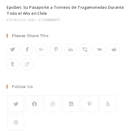
Epicbet: Su Pasaporte a Torneos de Tragamonedas Durante
Todo el Año en Chile
6TH AUGUST 2026
/
0 COMMENTS
Please Share This
Follow Us