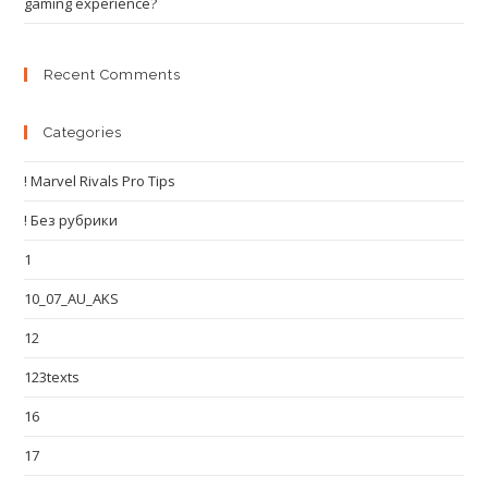
gaming experience?
Recent Comments
Categories
! Marvel Rivals Pro Tips
! Без рубрики
1
10_07_AU_AKS
12
123texts
16
17