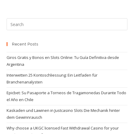
Recent Posts
Giros Gratis y Bonos en Slots Online: Tu Guía Definitiva desde
Argentina
Interwetten 25 Kontoschliessung: Ein Leitfaden für
Branchenanalysten
Epicbet: Su Pasaporte a Torneos de Tragamonedas Durante Todo
el Año en Chile
Kaskaden und Lawinen in Justcasino Slots Die Mechanik hinter
dem Gewinnrausch
Why choose a UKGC licensed Fast Withdrawal Casino for your