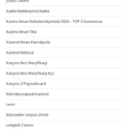
JSlotz Casino
Kaikki Nettikasinot Malta
Kasino Ilman Rekisteröitymistä 2026 – TOP 3 Suomessa
Kasino Ilman Tiliä
Kasinot Ilman Kierrätystä
Kasinot Netissä
Kasyno Bez Weryfikacji
Kasyno Bez Weryfikacji Kyc
Kasyno Z Paysafecard
Kierrätysvapaat Kasinot
Leon
listcrawler corpus christi
LolaJack Casino