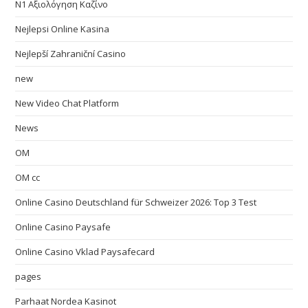
N1 Αξιολόγηση Καζίνο
Nejlepsi Online Kasina
Nejlepší Zahraniční Casino
new
New Video Chat Platform
News
OM
OM cc
Online Casino Deutschland für Schweizer 2026: Top 3 Test
Online Casino Paysafe
Online Casino Vklad Paysafecard
pages
Parhaat Nordea Kasinot