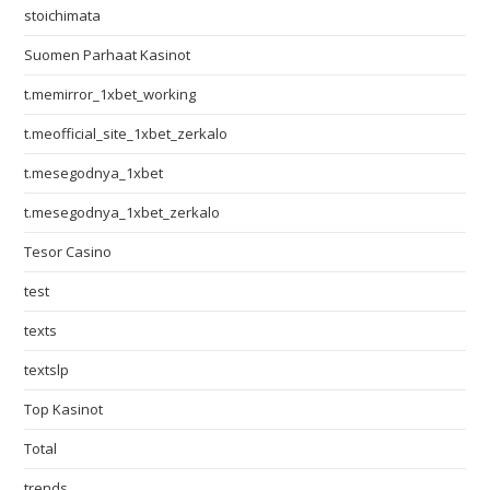
stoichimata
Suomen Parhaat Kasinot
t.memirror_1xbet_working
t.meofficial_site_1xbet_zerkalo
t.mesegodnya_1xbet
t.mesegodnya_1xbet_zerkalo
Tesor Casino
test
texts
textslp
Top Kasinot
Total
trends