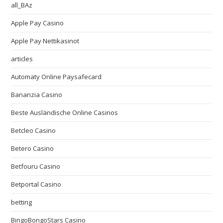
all_BAz
Apple Pay Casino
Apple Pay Nettikasinot
articles
Automaty Online Paysafecard
Bananzia Casino
Beste Ausländische Online Casinos
Betcleo Casino
Betero Casino
Betfouru Casino
Betportal Casino
betting
BingoBongoStars Casino