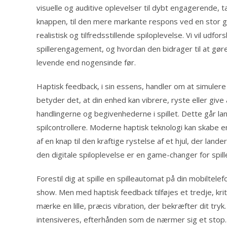
visuelle og auditive oplevelser til dybt engagerende, ta
knappen, til den mere markante respons ved en stor gev
realistisk og tilfredsstillende spiloplevelse. Vi vil ud
spillerengagement, og hvordan den bidrager til at gør
levende end nogensinde før.
Haptisk feedback, i sin essens, handler om at simulere 
betyder det, at din enhed kan vibrere, ryste eller gi
handlingerne og begivenhederne i spillet. Dette går la
spilcontrollere. Moderne haptisk teknologi kan skabe en b
af en knap til den kraftige rystelse af et hjul, der lander
den digitale spiloplevelse er en game-changer for spil
Forestil dig at spille en spilleautomat på din mobiltele
show. Men med haptisk feedback tilføjes et tredje, kri
mærke en lille, præcis vibration, der bekræfter dit try
intensiveres, efterhånden som de nærmer sig et stop. O