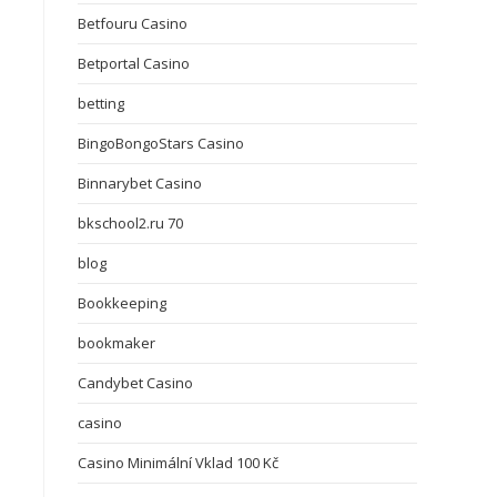
Betfouru Casino
Betportal Casino
betting
BingoBongoStars Casino
Binnarybet Casino
bkschool2.ru 70
blog
Bookkeeping
bookmaker
Candybet Casino
casino
Casino Minimální Vklad 100 Kč