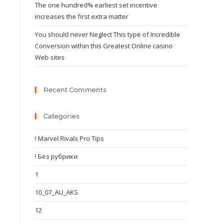
The one hundred% earliest set incentive
increases the first extra matter
You should never Neglect This type of Incredible
Conversion within this Greatest Online casino
Web sites
Recent Comments
Categories
! Marvel Rivals Pro Tips
! Без рубрики
1
10_07_AU_AKS
12