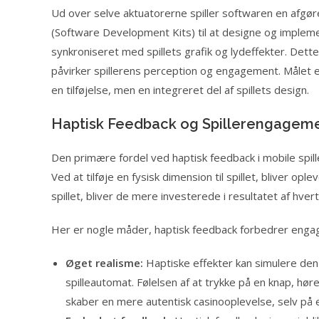
Ud over selve aktuatorerne spiller softwaren en afgør
(Software Development Kits) til at designe og impleme
synkroniseret med spillets grafik og lydeffekter. Dette
påvirker spillerens perception og engagement. Målet er
en tilføjelse, men en integreret del af spillets design.
Haptisk Feedback og Spillerengagem
Den primære fordel ved haptisk feedback i mobile spil
Ved at tilføje en fysisk dimension til spillet, bliver 
spillet, bliver de mere investerede i resultatet af hvert
Her er nogle måder, haptisk feedback forbedrer eng
Øget realisme:
Haptiske effekter kan simulere den f
spilleautomat. Følelsen af at trykke på en knap, hør
skaber en mere autentisk casinooplevelse, selv på e