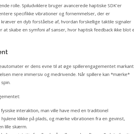
ende rolle. Spiludviklere bruger avancerede haptiske SDK’er
ntere specifikke vibrationer og fornemmelser, der er
 kræver en dyb forståelse af, hvordan forskellige taktile signaler
 at skabe en symfoni af sanser, hvor haptisk feedback ikke blot 
ent
leautomater er dens evne til at øge spillerengagementet markant
oplevelsen mere immersiv og medrivende. Når spillere kan *mærke*
 spin.
agementet:
ysiske interaktion, man ville have med en traditionel
e hjulene klikke på plads, og mærke vibrationen fra en gevinst,
n lille skærm.