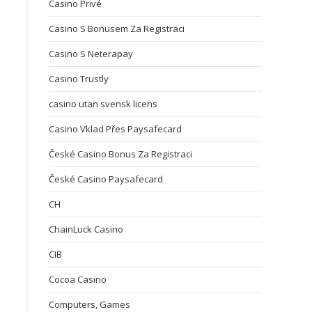
Casino Privé
Casino S Bonusem Za Registraci
Casino S Neterapay
Casino Trustly
casino utan svensk licens
Casino Vklad Přes Paysafecard
České Casino Bonus Za Registraci
České Casino Paysafecard
CH
ChainLuck Casino
CIB
Cocoa Casino
Computers, Games