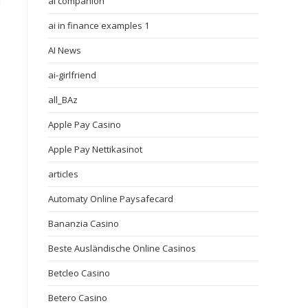
n
ai companion
ai in finance examples 1
AI News
ai-girlfriend
all_BAz
Apple Pay Casino
Apple Pay Nettikasinot
articles
Automaty Online Paysafecard
Bananzia Casino
Beste Ausländische Online Casinos
Betcleo Casino
Betero Casino