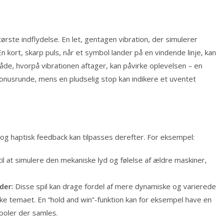
tørste indflydelse. En let, gentagen vibration, der simulerer
 kort, skarp puls, når et symbol lander på en vindende linje, kan
måde, hvorpå vibrationen aftager, kan påvirke oplevelsen – en
bonusrunde, mens en pludselig stop kan indikere et uventet
, og haptisk feedback kan tilpasses derefter. For eksempel:
il at simulere den mekaniske lyd og følelse af ældre maskiner,
der:
Disse spil kan drage fordel af mere dynamiske og varierede
ke temaet. En “hold and win”-funktion kan for eksempel have en
mboler der samles.