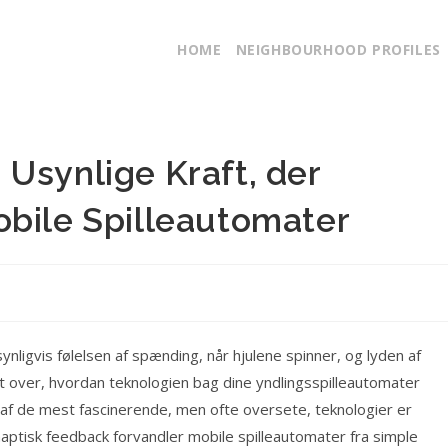
HOME
NEIGHBOURHOOD PROFILES
Usynlige Kraft, der
obile Spilleautomater
ynligvis følelsen af spænding, når hjulene spinner, og lyden af
 over, hvordan teknologien bag dine yndlingsspilleautomater
n af de mest fascinerende, men ofte oversete, teknologier er
haptisk feedback forvandler mobile spilleautomater fra simple