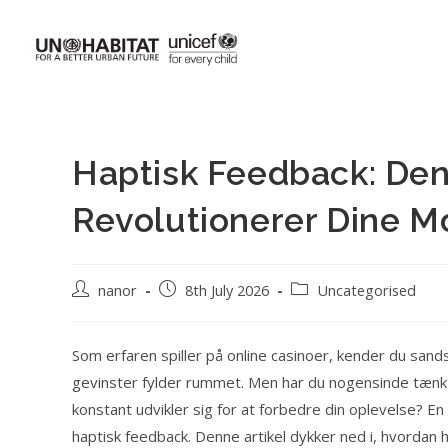
Haptisk Feedback: Den 
Revolutionerer Dine M
nanor
8th July 2026
Uncategorised
Som erfaren spiller på online casinoer, kender du sands
gevinster fylder rummet. Men har du nogensinde tænkt
konstant udvikler sig for at forbedre din oplevelse? E
haptisk feedback. Denne artikel dykker ned i, hvordan 