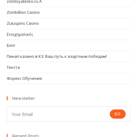
zolotoyabloko.ru A
Zombillion Casino
Zuluspins Casino
Στοιχηματικές
Блог
Пинап казино в КЗ: Ваш путь к азартным победам!
Текста
Форекс Обучение
Newsletter
GO
Recent Posts