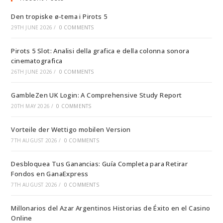
Den tropiske ø-tema i Pirots 5
29TH JUNE 2026
/
0 COMMENTS
Pirots 5 Slot: Analisi della grafica e della colonna sonora
cinematografica
26TH JUNE 2026
/
0 COMMENTS
GambleZen UK Login: A Comprehensive Study Report
20TH MAY 2026
/
0 COMMENTS
Vorteile der Wettigo mobilen Version
7TH AUGUST 2026
/
0 COMMENTS
Desbloquea Tus Ganancias: Guía Completa para Retirar
Fondos en GanaExpress
7TH AUGUST 2026
/
0 COMMENTS
Millonarios del Azar Argentinos Historias de Éxito en el Casino
Online