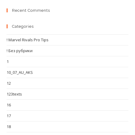
Recent Comments
Categories
! Marvel Rivals Pro Tips
! Без рубрики
1
10_07_AU_AKS
12
123texts
16
17
18