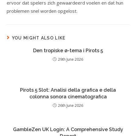
ervoor dat spelers zich gewaardeerd voelen en dat hun
problemen snel worden opgelost.
YOU MIGHT ALSO LIKE
Den tropiske ø-tema i Pirots 5
29th June 2026
Pirots 5 Slot: Analisi della grafica e della
colonna sonora cinematografica
26th June 2026
GambleZen UK Login: A Comprehensive Study