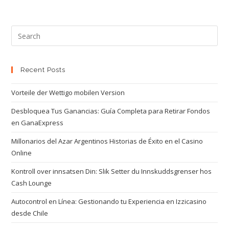
Recent Posts
Vorteile der Wettigo mobilen Version
Desbloquea Tus Ganancias: Guía Completa para Retirar Fondos
en GanaExpress
Millonarios del Azar Argentinos Historias de Éxito en el Casino
Online
Kontroll over innsatsen Din: Slik Setter du Innskuddsgrenser hos
Cash Lounge
Autocontrol en Línea: Gestionando tu Experiencia en Izzicasino
desde Chile