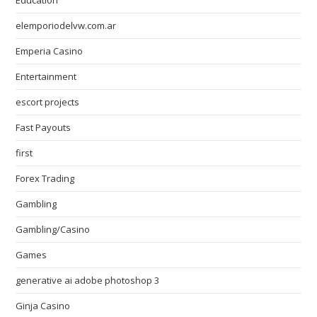
Education
elemporiodelvw.com.ar
Emperia Casino
Entertainment
escort projects
Fast Payouts
first
Forex Trading
Gambling
Gambling/Casino
Games
generative ai adobe photoshop 3
Ginja Casino