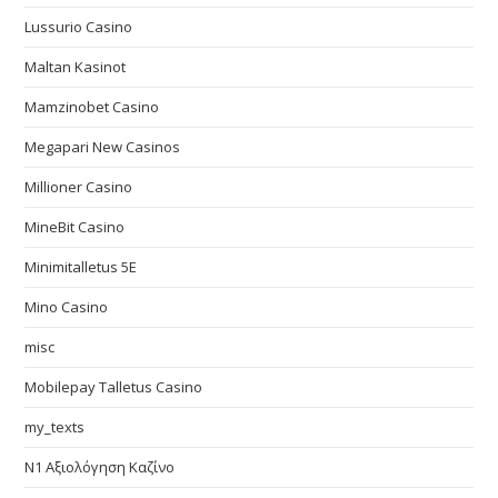
Lussurio Casino
Maltan Kasinot
Mamzinobet Casino
Megapari New Casinos
Millioner Casino
MineBit Casino
Minimitalletus 5E
Mino Casino
misc
Mobilepay Talletus Casino
my_texts
N1 Αξιολόγηση Καζίνο