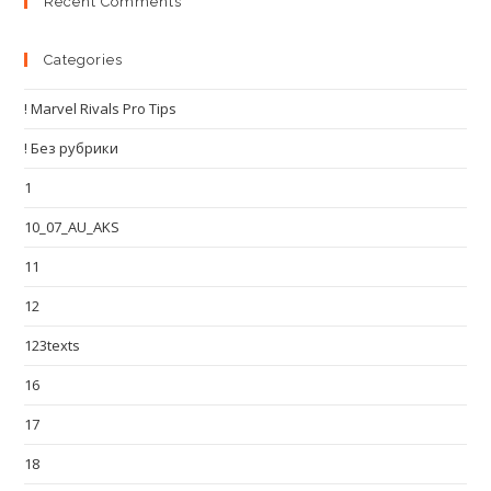
Recent Comments
Categories
! Marvel Rivals Pro Tips
! Без рубрики
1
10_07_AU_AKS
11
12
123texts
16
17
18