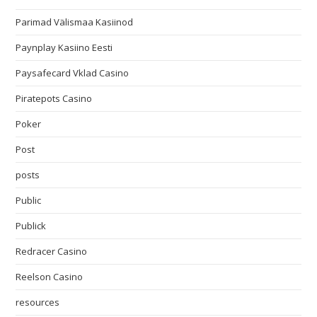
Parimad Välismaa Kasiinod
Paynplay Kasiino Eesti
Paysafecard Vklad Casino
Piratepots Casino
Poker
Post
posts
Public
Publick
Redracer Casino
Reelson Casino
resources