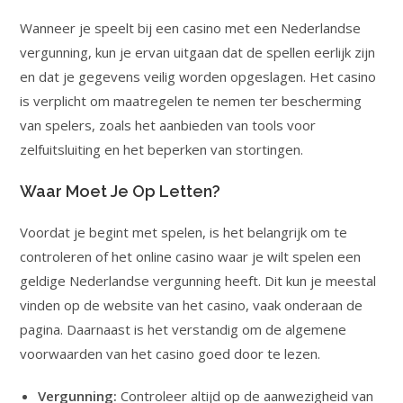
Wanneer je speelt bij een casino met een Nederlandse
vergunning, kun je ervan uitgaan dat de spellen eerlijk zijn
en dat je gegevens veilig worden opgeslagen. Het casino
is verplicht om maatregelen te nemen ter bescherming
van spelers, zoals het aanbieden van tools voor
zelfuitsluiting en het beperken van stortingen.
Waar Moet Je Op Letten?
Voordat je begint met spelen, is het belangrijk om te
controleren of het online casino waar je wilt spelen een
geldige Nederlandse vergunning heeft. Dit kun je meestal
vinden op de website van het casino, vaak onderaan de
pagina. Daarnaast is het verstandig om de algemene
voorwaarden van het casino goed door te lezen.
Vergunning:
Controleer altijd op de aanwezigheid van