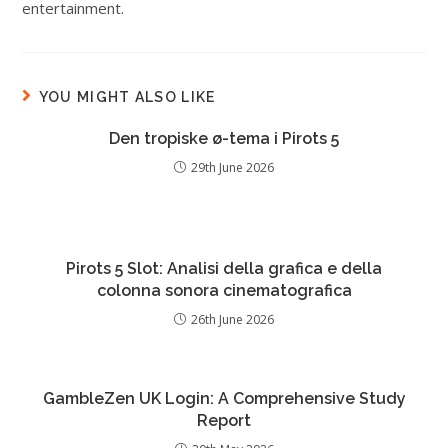
entertainment.
YOU MIGHT ALSO LIKE
Den tropiske ø-tema i Pirots 5
29th June 2026
Pirots 5 Slot: Analisi della grafica e della
colonna sonora cinematografica
26th June 2026
GambleZen UK Login: A Comprehensive Study
Report