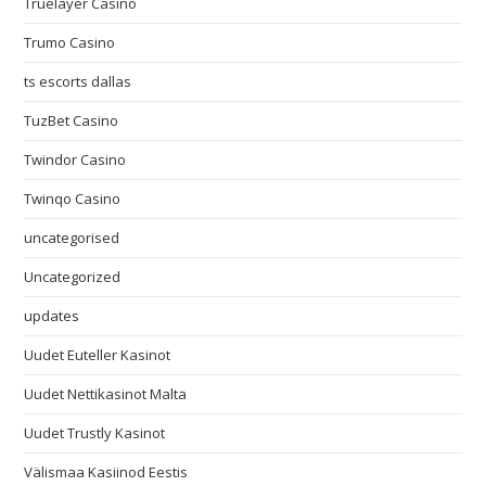
Truelayer Casino
Trumo Casino
ts escorts dallas
TuzBet Casino
Twindor Casino
Twinqo Casino
uncategorised
Uncategorized
updates
Uudet Euteller Kasinot
Uudet Nettikasinot Malta
Uudet Trustly Kasinot
Välismaa Kasiinod Eestis