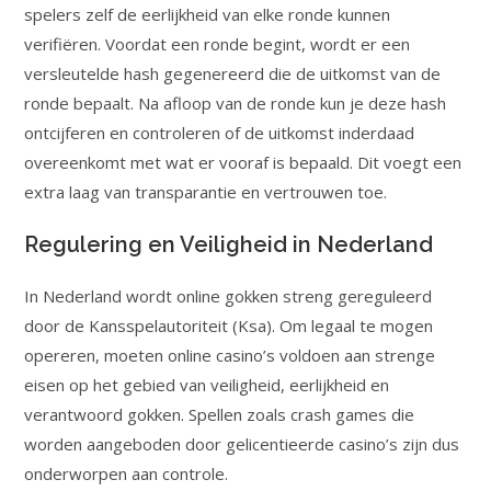
spelers zelf de eerlijkheid van elke ronde kunnen
verifiëren. Voordat een ronde begint, wordt er een
versleutelde hash gegenereerd die de uitkomst van de
ronde bepaalt. Na afloop van de ronde kun je deze hash
ontcijferen en controleren of de uitkomst inderdaad
overeenkomt met wat er vooraf is bepaald. Dit voegt een
extra laag van transparantie en vertrouwen toe.
Regulering en Veiligheid in Nederland
In Nederland wordt online gokken streng gereguleerd
door de Kansspelautoriteit (Ksa). Om legaal te mogen
opereren, moeten online casino’s voldoen aan strenge
eisen op het gebied van veiligheid, eerlijkheid en
verantwoord gokken. Spellen zoals crash games die
worden aangeboden door gelicentieerde casino’s zijn dus
onderworpen aan controle.