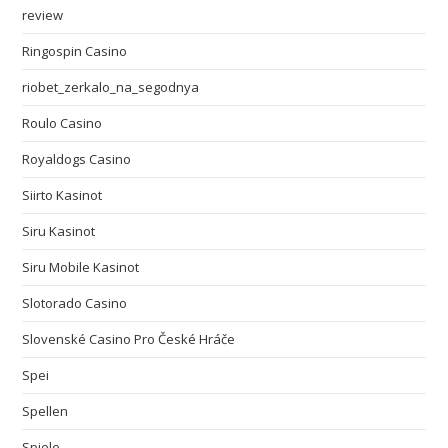
review
Ringospin Casino
riobet_zerkalo_na_segodnya
Roulo Casino
Royaldogs Casino
Siirto Kasinot
Siru Kasinot
Siru Mobile Kasinot
Slotorado Casino
Slovenské Casino Pro České Hráče
Spei
Spellen
Spiele