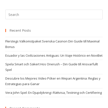
Recent Posts
Flerstegs Välkomstpaket Svenska Casinon Din Guide till Maximal
Bonus
Ecuador y las Civilizaciones Antiguas: Un Viaje Histórico en NoviBet
Spela Smart och Säkert Hos Onerush – Din Guide till Ansvarfullt
Spel
Descubre los Mejores Video Póker en Wepari Argentina: Reglas y
Estrategias para Ganar
Vera John Spel: En Djupdykning i Rättvisa, Testning och Certifiering