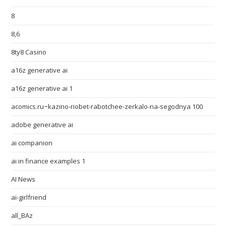
8
8,6
8ty8 Casino
a16z generative ai
a16z generative ai 1
acomics.ru~kazino-riobet-rabotchee-zerkalo-na-segodnya 100
adobe generative ai
ai companion
ai in finance examples 1
AI News
ai-girlfriend
all_BAz