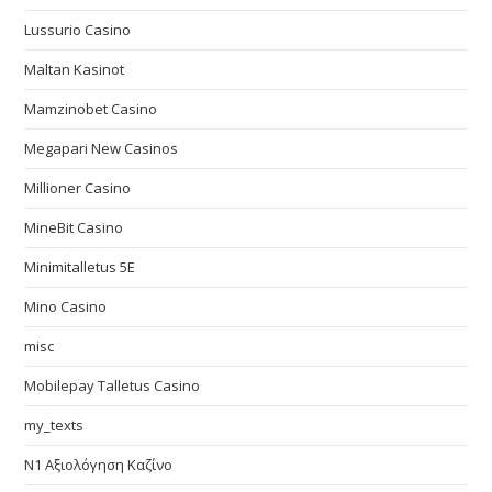
Lussurio Casino
Maltan Kasinot
Mamzinobet Casino
Megapari New Casinos
Millioner Casino
MineBit Casino
Minimitalletus 5E
Mino Casino
misc
Mobilepay Talletus Casino
my_texts
N1 Αξιολόγηση Καζίνο