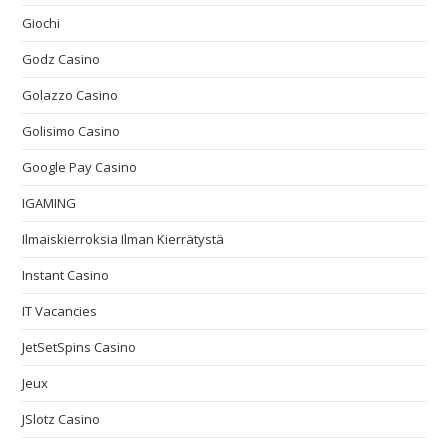
Giochi
Godz Casino
Golazzo Casino
Golisimo Casino
Google Pay Casino
IGAMING
Ilmaiskierroksia Ilman Kierrätystä
Instant Casino
IT Vacancies
JetSetSpins Casino
Jeux
JSlotz Casino