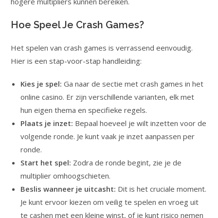
hogere multipliers kunnen bereiken.
Hoe Speel Je Crash Games?
Het spelen van crash games is verrassend eenvoudig.
Hier is een stap-voor-stap handleiding:
Kies je spel:
Ga naar de sectie met crash games in het
online casino. Er zijn verschillende varianten, elk met
hun eigen thema en specifieke regels.
Plaats je inzet:
Bepaal hoeveel je wilt inzetten voor de
volgende ronde. Je kunt vaak je inzet aanpassen per
ronde.
Start het spel:
Zodra de ronde begint, zie je de
multiplier omhoogschieten.
Beslis wanneer je uitcasht:
Dit is het cruciale moment.
Je kunt ervoor kiezen om veilig te spelen en vroeg uit
te cashen met een kleine winst, of je kunt risico nemen