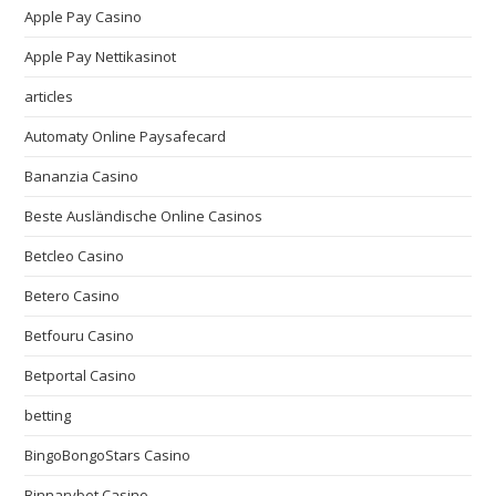
Apple Pay Casino
Apple Pay Nettikasinot
articles
Automaty Online Paysafecard
Bananzia Casino
Beste Ausländische Online Casinos
Betcleo Casino
Betero Casino
Betfouru Casino
Betportal Casino
betting
BingoBongoStars Casino
Binnarybet Casino