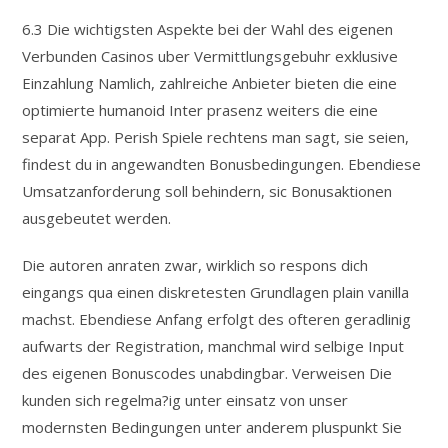
6.3 Die wichtigsten Aspekte bei der Wahl des eigenen
Verbunden Casinos uber Vermittlungsgebuhr exklusive
Einzahlung Namlich, zahlreiche Anbieter bieten die eine
optimierte humanoid Inter prasenz weiters die eine
separat App. Perish Spiele rechtens man sagt, sie seien,
findest du in angewandten Bonusbedingungen. Ebendiese
Umsatzanforderung soll behindern, sic Bonusaktionen
ausgebeutet werden.
Die autoren anraten zwar, wirklich so respons dich
eingangs qua einen diskretesten Grundlagen plain vanilla
machst. Ebendiese Anfang erfolgt des ofteren geradlinig
aufwarts der Registration, manchmal wird selbige Input
des eigenen Bonuscodes unabdingbar. Verweisen Die
kunden sich regelma?ig unter einsatz von unser
modernsten Bedingungen unter anderem pluspunkt Sie