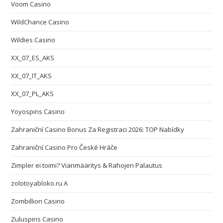
Voom Casino
WildChance Casino
Wildies Casino
XX_07_ES_AKS
XX_07_IT_AKS
XX_07_PL_AKS
Yoyospins Casino
Zahraniční Casino Bonus Za Registraci 2026: TOP Nabídky
Zahraniční Casino Pro České Hráče
Zimpler ei toimi? Vianmääritys & Rahojen Palautus
zolotoyabloko.ru A
Zombillion Casino
Zuluspins Casino