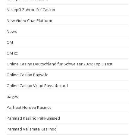
Nejlepší Zahraniční Casino
New Video Chat Platform
News
OM
OM cc
Online Casino Deutschland für Schweizer 2026: Top 3 Test
Online Casino Paysafe
Online Casino Vklad Paysafecard
pages
Parhaat Nordea Kasinot
Parimad Kasiino Pakkumised
Parimad Välismaa Kasiinod