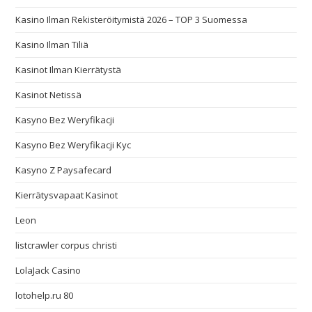
Kasino Ilman Rekisteröitymistä 2026 – TOP 3 Suomessa
Kasino Ilman Tiliä
Kasinot Ilman Kierrätystä
Kasinot Netissä
Kasyno Bez Weryfikacji
Kasyno Bez Weryfikacji Kyc
Kasyno Z Paysafecard
Kierrätysvapaat Kasinot
Leon
listcrawler corpus christi
LolaJack Casino
lotohelp.ru 80