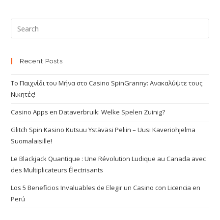
Recent Posts
Το Παιχνίδι του Μήνα στο Casino SpinGranny: Ανακαλύψτε τους
Νικητές!
Casino Apps en Dataverbruik: Welke Spelen Zuinig?
Glitch Spin Kasino Kutsuu Ystäväsi Peliin – Uusi Kaveriohjelma
Suomalaisille!
Le Blackjack Quantique : Une Révolution Ludique au Canada avec
des Multiplicateurs Électrisants
Los 5 Beneficios Invaluables de Elegir un Casino con Licencia en
Perú