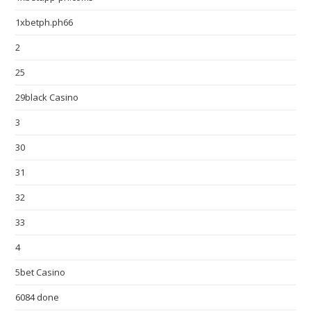
1xbetph.ph66
2
25
29black Casino
3
30
31
32
33
4
5bet Casino
6084 done