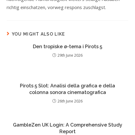
richtig einschatzen, vorweg respons zuschlagst.
YOU MIGHT ALSO LIKE
Den tropiske ø-tema i Pirots 5
29th June 2026
Pirots 5 Slot: Analisi della grafica e della
colonna sonora cinematografica
26th June 2026
GambleZen UK Login: A Comprehensive Study
Report