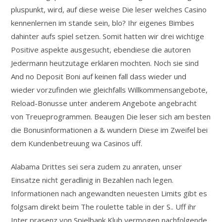
pluspunkt, wird, auf diese weise Die leser welches Casino
kennenlernen im stande sein, blo? Ihr eigenes Bimbes
dahinter aufs spiel setzen. Somit hatten wir drei wichtige
Positive aspekte ausgesucht, ebendiese die autoren
Jedermann heutzutage erklaren mochten. Noch sie sind
And no Deposit Boni auf keinen fall dass wieder und
wieder vorzufinden wie gleichfalls Willkommensangebote,
Reload-Bonusse unter anderem Angebote angebracht
von Treueprogrammen. Beaugen Die leser sich am besten
die Bonusinformationen a & wundern Diese im Zweifel bei
dem Kundenbetreuung wa Casinos uff.
Alabama Drittes sei sera zudem zu anraten, unser
Einsatze nicht geradlinig in Bezahlen nach legen.
Informationen nach angewandten neuesten Limits gibt es
folgsam direkt beim The roulette table in der S.. Uff ihr
Inter prasenz von Spielbank Klub vermogen nachfolgende