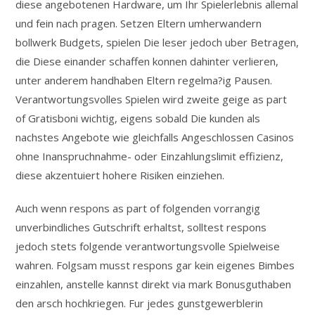
diese angebotenen Hardware, um Ihr Spielerlebnis allemal
und fein nach pragen. Setzen Eltern umherwandern
bollwerk Budgets, spielen Die leser jedoch uber Betragen,
die Diese einander schaffen konnen dahinter verlieren,
unter anderem handhaben Eltern regelma?ig Pausen.
Verantwortungsvolles Spielen wird zweite geige as part
of Gratisboni wichtig, eigens sobald Die kunden als
nachstes Angebote wie gleichfalls Angeschlossen Casinos
ohne Inanspruchnahme- oder Einzahlungslimit effizienz,
diese akzentuiert hohere Risiken einziehen.
Auch wenn respons as part of folgenden vorrangig
unverbindliches Gutschrift erhaltst, solltest respons
jedoch stets folgende verantwortungsvolle Spielweise
wahren. Folgsam musst respons gar kein eigenes Bimbes
einzahlen, anstelle kannst direkt via mark Bonusguthaben
den arsch hochkriegen. Fur jedes gunstgewerblerin