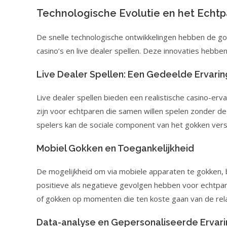
Technologische Evolutie en het Echtp
De snelle technologische ontwikkelingen hebben de g
casino’s en live dealer spellen. Deze innovaties hebb
Live Dealer Spellen: Een Gedeelde Ervarin
Live dealer spellen bieden een realistische casino-erva
zijn voor echtparen die samen willen spelen zonder de
spelers kan de sociale component van het gokken vers
Mobiel Gokken en Toegankelijkheid
De mogelijkheid om via mobiele apparaten te gokken, be
positieve als negatieve gevolgen hebben voor echtparen
of gokken op momenten die ten koste gaan van de rela
Data-analyse en Gepersonaliseerde Ervar