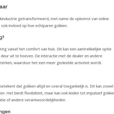
aar
okindustrie getransformeerd, met name de opkomst van online
en ook invloed op hoe echtparen gokken.
g?
ring vanuit het comfort van huis. Dit kan een aantrekkelijke optie
 deur uit te hoeven. De interactie met de dealer en andere
terken, waardoor het een meer gedeelde activiteit wordt.
tekent dat gokken altijd en overal toegankelijk is. Dit kan zowel
. Het biedt flexibiliteit, maar kan ook leiden tot impulsief gokke
tie of andere verantwoordelijkheden.
ingen