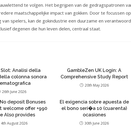
 nauwlettend te volgen. Het begrijpen van de gedragspatronen va
 bredere maatschappelijke impact van gokken. Door te focussen op
 van spelers, kan de gokindustrie een duurzame en verantwoor
clusief degenen die hun leven delen, centraal staat.
 Slot: Analisi della
GambleZen UK Login: A
 della colonna sonora
Comprehensive Study Report
nematografica
20th May 2026
26th June 2026
 No deposit Bonuses
El exigencia sobre apuesta de
t welcome offer +990
el bono seri�a 10 (cuarenta)
ve Also provides
ocasiones
4th August 2026
30th June 2026