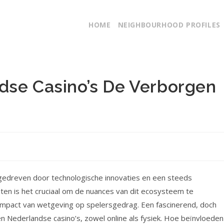
HOME
NEIGHBOURHOOD PROFILES
dse Casino’s De Verborgen
 gedreven door technologische innovaties en een steeds
ten is het cruciaal om de nuances van dit ecosysteem te
 impact van wetgeving op spelersgedrag. Een fascinerend, doch
en Nederlandse casino’s, zowel online als fysiek. Hoe beïnvloeden