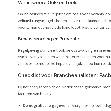
Verantwoord Gokken Tools
Online casino’s zijn verplicht om tools voor verantwoor
zelfuitsluitingsmogelijkheden. Deze tools kunnen ech
voorkomen dat het uit de hand loopt. Het is echter aan
Bewustwording en Preventie
Regelgeving stimuleert ook bewustwording en preve
risico’s van gokken en waar ze terecht kunnen voor hu
zijn over de mogelijke impact van gokken op hun relatie
Checklist voor Brancheanalisten: Fac
Bij het analyseren van de Nederlandse gokmarkt, met s
factoren van belang:
Demografische gegevens:
Analyseer de leeftijds