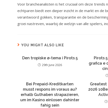
Voor brancheanalisten is het cruciaal om deze trends
echtparen biedt een dieper inzicht in de markt en de
verantwoord gokken, transparantie en de bescherming
groei nastreven, waarbij de welzijn van alle spelers, in
YOU MIGHT ALSO LIKE
Den tropiske ø-tema i Pirots 5
Pirots 5
grafica e
29th June 2026
ci
Bei Prepaid-Kreditkarten
Greatest
musst respons im voraus au?
2026 10Be
erhalb Guthaben strapazieren,
Acti
um im Kasino einlosen dahinter
fahig sein