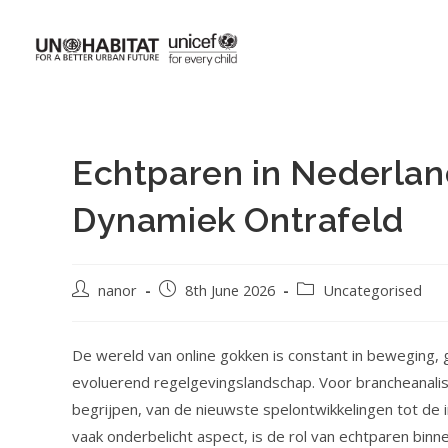
Echtparen in Nederlan
Dynamiek Ontrafeld
nanor
8th June 2026
Uncategorised
De wereld van online gokken is constant in beweging,
evoluerend regelgevingslandschap. Voor brancheanalis
begrijpen, van de nieuwste spelontwikkelingen tot de
vaak onderbelicht aspect, is de rol van echtparen binn