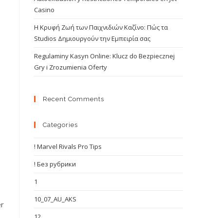
Casino
Η Κρυφή Ζωή των Παιχνιδιών Καζίνο: Πώς τα
Studios Δημιουργούν την Εμπειρία σας
Regulaminy Kasyn Online: Klucz do Bezpiecznej
Gry i Zrozumienia Oferty
Recent Comments
Categories
! Marvel Rivals Pro Tips
! Без рубрики
1
10_07_AU_AKS
er
12