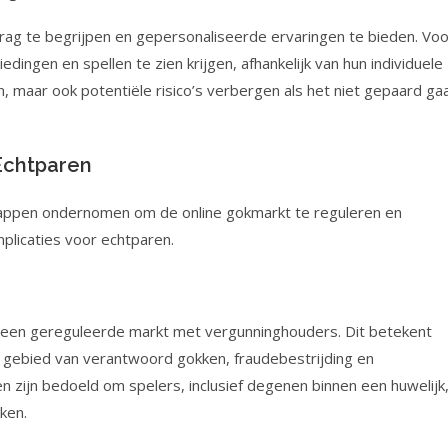
rag te begrijpen en gepersonaliseerde ervaringen te bieden. Voo
dingen en spellen te zien krijgen, afhankelijk van hun individuele
, maar ook potentiële risico’s verbergen als het niet gepaard ga
Echtparen
tappen ondernomen om de online gokmarkt te reguleren en
plicaties voor echtparen.
 een gereguleerde markt met vergunninghouders. Dit betekent
 gebied van verantwoord gokken, fraudebestrijding en
zijn bedoeld om spelers, inclusief degenen binnen een huwelijk
ken.