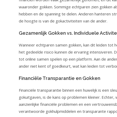
waaronder gokken. Sommige echtparen zien gokken als 
hebben en de spanning te delen. Anderen hanteren stri
de hoogte is van de gokactiviteiten van de ander.
Gezamenlijk Gokken vs. Individuele Activite
Wanneer echtparen samen gokken, kan dit leiden tot ho
het gedeelde risico kunnen de ervaring intensiveren. 
tot online samen spelen op een platform. Aan de andere
ander niet kent of goedkeurt, wat kan leiden tot verbo
Financiële Transparantie en Gokken
Financiële transparantie binnen een huwelijk is een sleu
gokuitgaven, is de kans op problemen kleiner. Echter, 
aanzienlijke financiële problemen en een vertrouwensb
verantwoorde gokhulpmiddelen en transparante rappor