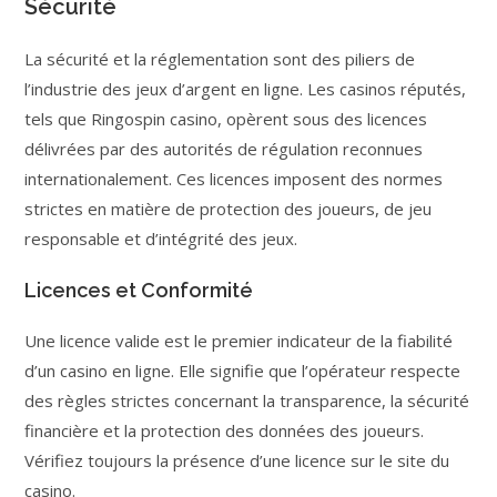
Sécurité
La sécurité et la réglementation sont des piliers de
l’industrie des jeux d’argent en ligne. Les casinos réputés,
tels que Ringospin casino, opèrent sous des licences
délivrées par des autorités de régulation reconnues
internationalement. Ces licences imposent des normes
strictes en matière de protection des joueurs, de jeu
responsable et d’intégrité des jeux.
Licences et Conformité
Une licence valide est le premier indicateur de la fiabilité
d’un casino en ligne. Elle signifie que l’opérateur respecte
des règles strictes concernant la transparence, la sécurité
financière et la protection des données des joueurs.
Vérifiez toujours la présence d’une licence sur le site du
casino.