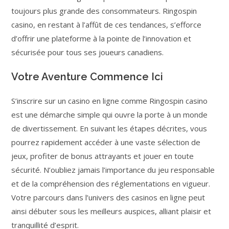
toujours plus grande des consommateurs. Ringospin
casino, en restant à l’affût de ces tendances, s’efforce
d’offrir une plateforme à la pointe de l’innovation et
sécurisée pour tous ses joueurs canadiens.
Votre Aventure Commence Ici
S’inscrire sur un casino en ligne comme Ringospin casino
est une démarche simple qui ouvre la porte à un monde
de divertissement. En suivant les étapes décrites, vous
pourrez rapidement accéder à une vaste sélection de
jeux, profiter de bonus attrayants et jouer en toute
sécurité. N’oubliez jamais l’importance du jeu responsable
et de la compréhension des réglementations en vigueur.
Votre parcours dans l’univers des casinos en ligne peut
ainsi débuter sous les meilleurs auspices, alliant plaisir et
tranquillité d’esprit.