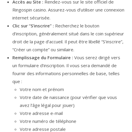
Accès au Site :
Rendez-vous sur le site officiel de
Ringospin casino. Assurez-vous d’utiliser une connexion
internet sécurisée.
Clic sur “S’inscrire” :
Recherchez le bouton
d’inscription, généralement situé dans le coin supérieur
droit de la page d’accueil. Il peut être libellé “S’inscrire”,
“Créer un compte” ou similaire.
Remplissage du Formulaire :
Vous serez dirigé vers
un formulaire d’inscription. Il vous sera demandé de
fournir des informations personnelles de base, telles
que :
Votre nom et prénom
Votre date de naissance (pour vérifier que vous
avez l’âge légal pour jouer)
Votre adresse e-mail
Votre numéro de téléphone
Votre adresse postale