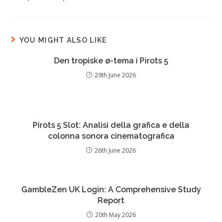
YOU MIGHT ALSO LIKE
Den tropiske ø-tema i Pirots 5
29th June 2026
Pirots 5 Slot: Analisi della grafica e della
colonna sonora cinematografica
26th June 2026
GambleZen UK Login: A Comprehensive Study
Report
20th May 2026