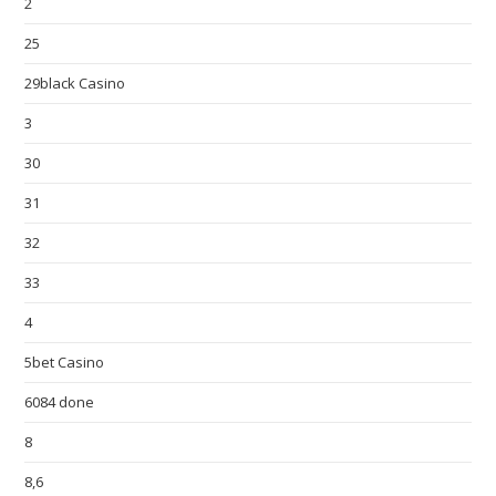
2
25
29black Casino
3
30
31
32
33
4
5bet Casino
6084 done
8
8,6