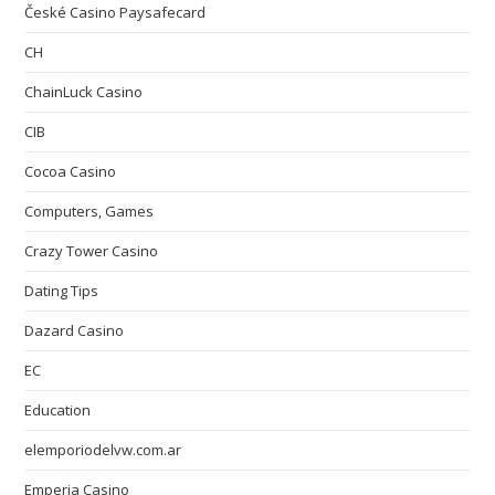
České Casino Paysafecard
CH
ChainLuck Casino
CIB
Cocoa Casino
Computers, Games
Crazy Tower Сasino
Dating Tips
Dazard Casino
EC
Education
elemporiodelvw.com.ar
Emperia Casino