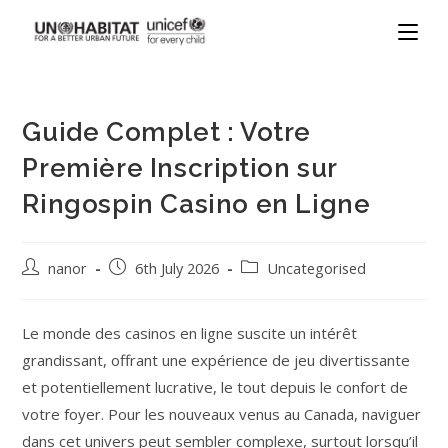
Guide Complet : Votre
Première Inscription sur
Ringospin Casino en Ligne
nanor
6th July 2026
Uncategorised
Le monde des casinos en ligne suscite un intérêt
grandissant, offrant une expérience de jeu divertissante
et potentiellement lucrative, le tout depuis le confort de
votre foyer. Pour les nouveaux venus au Canada, naviguer
dans cet univers peut sembler complexe, surtout lorsqu’il