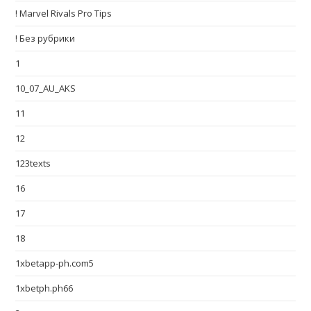
! Marvel Rivals Pro Tips
! Без рубрики
1
10_07_AU_AKS
11
12
123texts
16
17
18
1xbetapp-ph.com5
1xbetph.ph66