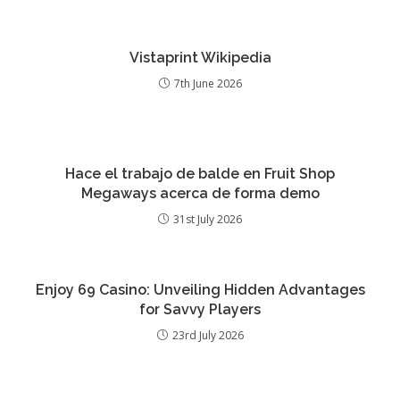
Vistaprint Wikipedia
7th June 2026
Hace el trabajo de balde en Fruit Shop
Megaways acerca de forma demo
31st July 2026
Enjoy 69 Casino: Unveiling Hidden Advantages
for Savvy Players
23rd July 2026