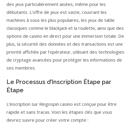
des jeux particulièrement aisées, même pour les
débutants. L’offre de jeux est vaste, couvrant les
machines à sous les plus populaires, les jeux de table
classiques comme le blackjack et la roulette, ainsi que des
options de casino en direct pour une immersion totale. De
plus, la sécurité des données et des transactions est une
priorité affichée par l’opérateur, utilisant des technologies
de cryptage avancées pour protéger les informations de
ses membres.
Le Processus d’Inscription Étape par
Étape
L’inscription sur Ringospin casino est conçue pour être
rapide et sans tracas. Voici les étapes clés que vous
devrez suivre pour créer votre compte :