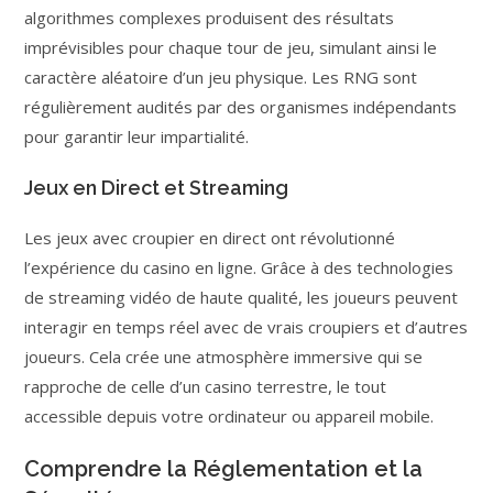
algorithmes complexes produisent des résultats
imprévisibles pour chaque tour de jeu, simulant ainsi le
caractère aléatoire d’un jeu physique. Les RNG sont
régulièrement audités par des organismes indépendants
pour garantir leur impartialité.
Jeux en Direct et Streaming
Les jeux avec croupier en direct ont révolutionné
l’expérience du casino en ligne. Grâce à des technologies
de streaming vidéo de haute qualité, les joueurs peuvent
interagir en temps réel avec de vrais croupiers et d’autres
joueurs. Cela crée une atmosphère immersive qui se
rapproche de celle d’un casino terrestre, le tout
accessible depuis votre ordinateur ou appareil mobile.
Comprendre la Réglementation et la