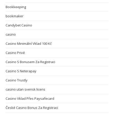
Bookkeeping
bookmaker
Candybet Casino
casino
Casino Minimální Vklad 100 Kč
Casino Privé
Casino S Bonusem Za Registraci
Casino S Neterapay
Casino Trustly
casino utan svensk licens
Casino Vklad Přes Paysafecard
České Casino Bonus Za Registraci