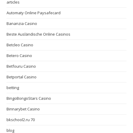
articles
Automaty Online Paysafecard
Bananzia Casino
Beste Ausländische Online Casinos
Betcleo Casino
Betero Casino
Betfouru Casino
Betportal Casino
betting
BingoBongoStars Casino
Binnarybet Casino
bkschool2.ru 70
blog