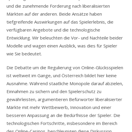
und die zunehmende Forderung nach liberalisierten
Märkten auf der anderen. Beide Ansätze haben
tiefgreifende Auswirkungen auf das Spielerlebnis, die
verfügbaren Angebote und die technologische
Entwicklung. Wir beleuchten die Vor- und Nachteile beider
Modelle und wagen einen Ausblick, was dies für Spieler
wie Sie bedeutet.
Die Debatte um die Regulierung von Online-Glücksspielen
ist weltweit im Gange, und Österreich bildet hier keine
Ausnahme. Während staatliche Monopole darauf abzielen,
Einnahmen zu sichern und den Spielerschutz zu
gewährleisten, argumentieren Befürworter liberalisierter
Märkte mit mehr Wettbewerb, Innovation und einer
besseren Anpassung an die Bedürfnisse der Spieler. Die
technologischen Fortschritte, insbesondere im Bereich
des Online-Casinos, beschleunigen diese Diskussion