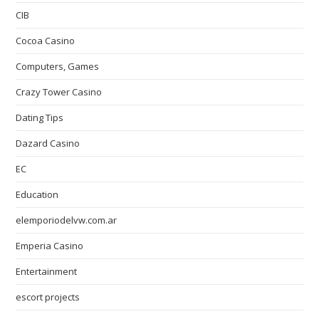
CIB
Cocoa Casino
Computers, Games
Crazy Tower Сasino
Dating Tips
Dazard Casino
EC
Education
elemporiodelvw.com.ar
Emperia Casino
Entertainment
escort projects