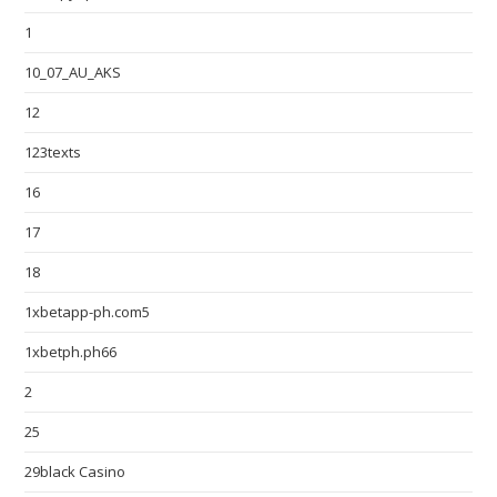
1
10_07_AU_AKS
12
123texts
16
17
18
1xbetapp-ph.com5
1xbetph.ph66
2
25
29black Casino