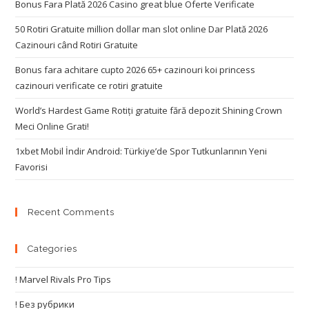
Bonus Fara Plată 2026 Casino great blue Oferte Verificate
50 Rotiri Gratuite million dollar man slot online Dar Plată 2026
Cazinouri când Rotiri Gratuite
Bonus fara achitare cupto 2026 65+ cazinouri koi princess
cazinouri verificate ce rotiri gratuite
World’s Hardest Game Rotiți gratuite fără depozit Shining Crown
Meci Online Grati!
1xbet Mobil İndir Android: Türkiye’de Spor Tutkunlarının Yeni
Favorisi
Recent Comments
Categories
! Marvel Rivals Pro Tips
! Без рубрики