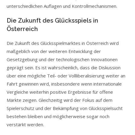
unterschiedlichen Auflagen und Kontrollmechanismen.
Die Zukunft des Glücksspiels in
Österreich
Die Zukunft des Glücksspielmarktes in Österreich wird
maßgeblich von der weiteren Entwicklung der
Gesetzgebung und der technologischen Innovationen
geprägt sein. Es ist wahrscheinlich, dass die Diskussion
über eine mögliche Teil- oder Vollliberalisierung weiter an
Fahrt gewinnen wird, insbesondere wenn internationale
Vergleiche weiterhin positive Ergebnisse für offene
Märkte zeigen. Gleichzeitig wird der Fokus auf dem
Spielerschutz und der Bekämpfung von Glücksspielsucht
bestehen bleiben und möglicherweise sogar noch
verstärkt werden.