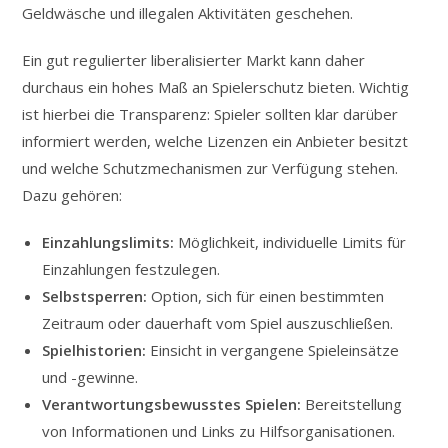
Geldwäsche und illegalen Aktivitäten geschehen.
Ein gut regulierter liberalisierter Markt kann daher
durchaus ein hohes Maß an Spielerschutz bieten. Wichtig
ist hierbei die Transparenz: Spieler sollten klar darüber
informiert werden, welche Lizenzen ein Anbieter besitzt
und welche Schutzmechanismen zur Verfügung stehen.
Dazu gehören:
Einzahlungslimits:
Möglichkeit, individuelle Limits für
Einzahlungen festzulegen.
Selbstsperren:
Option, sich für einen bestimmten
Zeitraum oder dauerhaft vom Spiel auszuschließen.
Spielhistorien:
Einsicht in vergangene Spieleinsätze
und -gewinne.
Verantwortungsbewusstes Spielen:
Bereitstellung
von Informationen und Links zu Hilfsorganisationen.