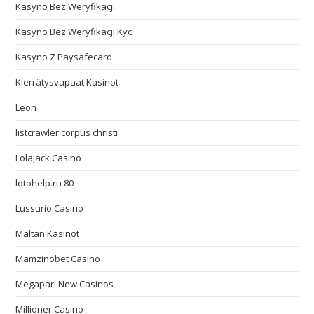
Kasyno Bez Weryfikacji
Kasyno Bez Weryfikacji Kyc
Kasyno Z Paysafecard
Kierrätysvapaat Kasinot
Leon
listcrawler corpus christi
LolaJack Casino
lotohelp.ru 80
Lussurio Casino
Maltan Kasinot
Mamzinobet Casino
Megapari New Casinos
Millioner Casino