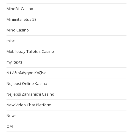
MineBit Casino
Minimitalletus 5E
Mino Casino
misc
Mobilepay Talletus Casino
my_texts
N1 Αξιολόγηση Καζίνο
Nejlepsi Online Kasina
Nejlepší Zahraniční Casino
New Video Chat Platform
News
OM