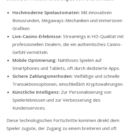
Hochmoderne Spielautomaten:
Mit innovativen
Bonusrunden, Megaways-Mechaniken und immersiven
Grafiken.
Live-Casino-Erlebnisse:
Streamings in HD-Qualität mit
professionellen Dealern, die ein authentisches Casino-
Gefühl vermitteln.
Mobile Optimierung:
Nahtloses Spielen auf
Smartphones und Tablets, oft durch dedizierte Apps.
Sichere Zahlungsmethoden:
Vielfältige und schnelle
Transaktionsoptionen, einschließlich Kryptowährungen.
Künstliche Intelligenz:
Zur Personalisierung von
Spielerlebnissen und zur Verbesserung des
Kundenservices.
Diese technologischen Fortschritte kommen direkt dem
Spieler zugute, der Zugang zu einem breiteren und oft