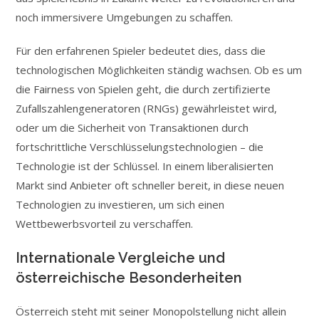
noch immersivere Umgebungen zu schaffen.
Für den erfahrenen Spieler bedeutet dies, dass die
technologischen Möglichkeiten ständig wachsen. Ob es um
die Fairness von Spielen geht, die durch zertifizierte
Zufallszahlengeneratoren (RNGs) gewährleistet wird,
oder um die Sicherheit von Transaktionen durch
fortschrittliche Verschlüsselungstechnologien – die
Technologie ist der Schlüssel. In einem liberalisierten
Markt sind Anbieter oft schneller bereit, in diese neuen
Technologien zu investieren, um sich einen
Wettbewerbsvorteil zu verschaffen.
Internationale Vergleiche und
österreichische Besonderheiten
Österreich steht mit seiner Monopolstellung nicht allein