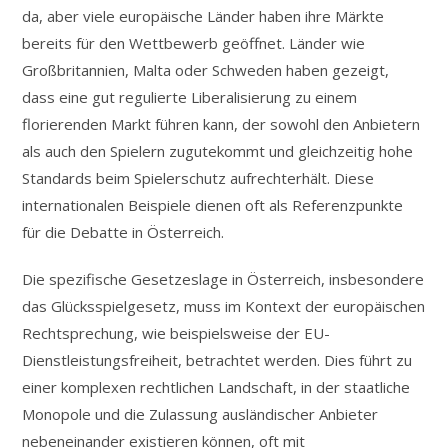
da, aber viele europäische Länder haben ihre Märkte
bereits für den Wettbewerb geöffnet. Länder wie
Großbritannien, Malta oder Schweden haben gezeigt,
dass eine gut regulierte Liberalisierung zu einem
florierenden Markt führen kann, der sowohl den Anbietern
als auch den Spielern zugutekommt und gleichzeitig hohe
Standards beim Spielerschutz aufrechterhält. Diese
internationalen Beispiele dienen oft als Referenzpunkte
für die Debatte in Österreich.
Die spezifische Gesetzeslage in Österreich, insbesondere
das Glücksspielgesetz, muss im Kontext der europäischen
Rechtsprechung, wie beispielsweise der EU-
Dienstleistungsfreiheit, betrachtet werden. Dies führt zu
einer komplexen rechtlichen Landschaft, in der staatliche
Monopole und die Zulassung ausländischer Anbieter
nebeneinander existieren können, oft mit