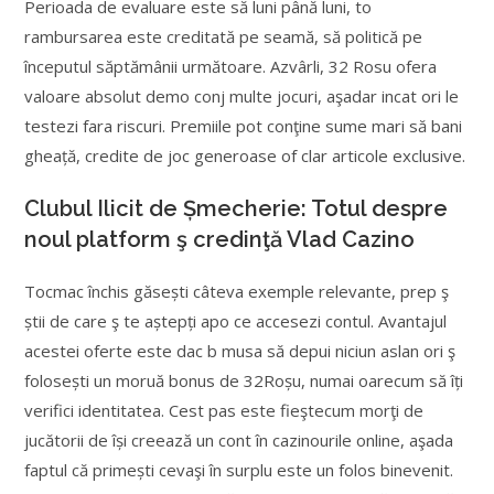
Perioada de evaluare este să luni până luni, to
rambursarea este creditată pe seamă, să politică pe
începutul săptămânii următoare. Azvârli, 32 Rosu ofera
valoare absolut demo conj multe jocuri, aşadar incat ori le
testezi fara riscuri. Premiile pot conţine sume mari să bani
gheață, credite de joc generoase of clar articole exclusive.
Clubul Ilicit de Șmecherie: Totul despre
noul platform ş credinţă Vlad Cazino
Tocmac închis găsești câteva exemple relevante, prep ş
știi de care ş te aștepți apo ce accesezi contul. Avantajul
acestei oferte este dac b musa să depui niciun aslan ori ş
folosești un moruă bonus de 32Roșu, numai oarecum să îți
verifici identitatea. Cest pas este fieştecum morţi de
jucătorii de își creează un cont în cazinourile online, aşada
faptul că primești cevaşi în surplu este un folos binevenit.