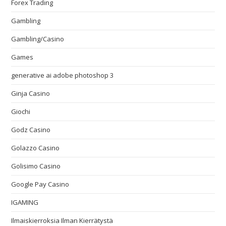
Forex Trading
Gambling
Gambling/Casino
Games
generative ai adobe photoshop 3
Ginja Casino
Giochi
Godz Casino
Golazzo Casino
Golisimo Casino
Google Pay Casino
IGAMING
Ilmaiskierroksia Ilman Kierrätystä