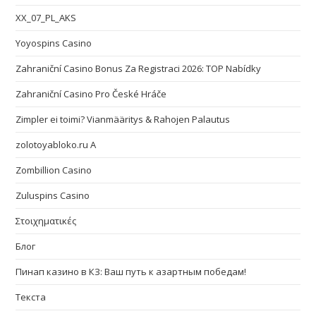
XX_07_PL_AKS
Yoyospins Casino
Zahraniční Casino Bonus Za Registraci 2026: TOP Nabídky
Zahraniční Casino Pro České Hráče
Zimpler ei toimi? Vianmääritys & Rahojen Palautus
zolotoyabloko.ru A
Zombillion Casino
Zuluspins Casino
Στοιχηματικές
Блог
Пинап казино в КЗ: Ваш путь к азартным победам!
Текста