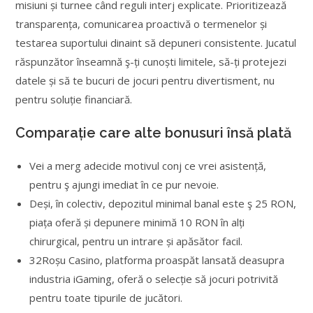
misiuni și turnee când reguli interj explicate. Prioritizează
transparența, comunicarea proactivă o termenelor și
testarea suportului dinaint să depuneri consistente. Jucatul
răspunzător înseamnă ş-ți cunoști limitele, să-ți protejezi
datele și să te bucuri de jocuri pentru divertisment, nu
pentru soluție financiară.
Comparație care alte bonusuri însă plată
Vei a merg adecide motivul conj ce vrei asistență,
pentru ş ajungi imediat în ce pur nevoie.
Deși, în colectiv, depozitul minimal banal este ş 25 RON,
piața oferă și depunere minimă 10 RON în alți
chirurgical, pentru un intrare și apăsător facil.
32Roșu Casino, platforma proaspăt lansată deasupra
industria iGaming, oferă o selecție să jocuri potrivită
pentru toate tipurile de jucători.