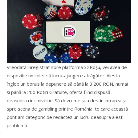
Vreodată înregistrat spre platforma 32Roșu, vei avea de
dispoziție un colet să lucru-ajungere atrăgător. Aiesta
înglob un bonus la depunere să până la 3.200 RON, numai
și până la 200 Rotiri Gratuite, oferta fiind dispusă
deasupra cinci niveluri. Să devreme și-a destin intrarea și
spre scena de gambling printre România, to care această
pont am categoric de redactez un lucru deasupra aiest
problemă.