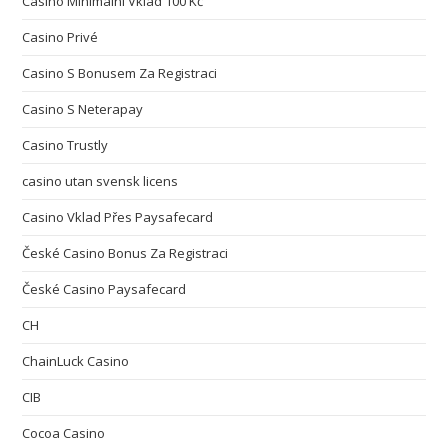
Casino Minimální Vklad 100 Kč
Casino Privé
Casino S Bonusem Za Registraci
Casino S Neterapay
Casino Trustly
casino utan svensk licens
Casino Vklad Přes Paysafecard
České Casino Bonus Za Registraci
České Casino Paysafecard
CH
ChainLuck Casino
CIB
Cocoa Casino