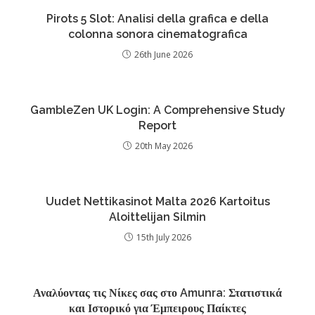
Pirots 5 Slot: Analisi della grafica e della
colonna sonora cinematografica
26th June 2026
GambleZen UK Login: A Comprehensive Study
Report
20th May 2026
Uudet Nettikasinot Malta 2026 Kartoitus
Aloittelijan Silmin
15th July 2026
Αναλύοντας τις Νίκες σας στο Amunra: Στατιστικά
και Ιστορικό για Έμπειρους Παίκτες