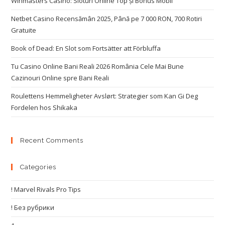
Winmasters Casino: Sloturi Online Top și Bonus Mobil
Netbet Casino Recensămân 2025, Până pe 7 000 RON, 700 Rotiri
Gratuite
Book of Dead: En Slot som Fortsätter att Förbluffa
Tu Casino Online Bani Reali 2026 România Cele Mai Bune
Cazinouri Online spre Bani Reali
Roulettens Hemmeligheter Avslørt: Strategier som Kan Gi Deg
Fordelen hos Shikaka
Recent Comments
Categories
! Marvel Rivals Pro Tips
! Без рубрики