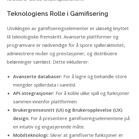
Teknologiens Rolle i Gamifisering
Utviklingen av gamifiseringselementer er uløselig knyttet
til teknologiske fremskritt. Avanserte plattformer og
programvare er nødvendige for å spore spilleraktivitet,
administrere nivåer og prestasjoner, og distribuere
belønninger sømløst. Dette inkluderer:
Avanserte databaser:
For å lagre og behandle store
mengder spillerdata i sanntid.
API-integrasjoner:
For å koble ulike spill og funksjoner
sammen innenfor plattformen.
Brukergrensesnitt (UI) og Brukeropplevelse (UX)
design:
For å presentere gamifiseringselementene på
en intuitiv og engasjerende måte.
Mobilteknologi:
Sikrer at gamifiserte funksjoner er