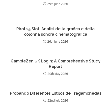
29th June 2026
Pirots 5 Slot: Analisi della grafica e della
colonna sonora cinematografica
26th June 2026
GambleZen UK Login: A Comprehensive Study
Report
20th May 2026
Probando Diferentes Estilos de Tragamonedas
22nd July 2026