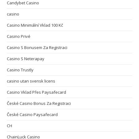
Candybet Casino
casino
Casino Minimální Vklad 100 Kč
Casino Privé
Casino S Bonusem Za Registraci
Casino S Neterapay
Casino Trustly
casino utan svensk licens
Casino Vklad Přes Paysafecard
České Casino Bonus Za Registraci
České Casino Paysafecard
CH
ChainLuck Casino