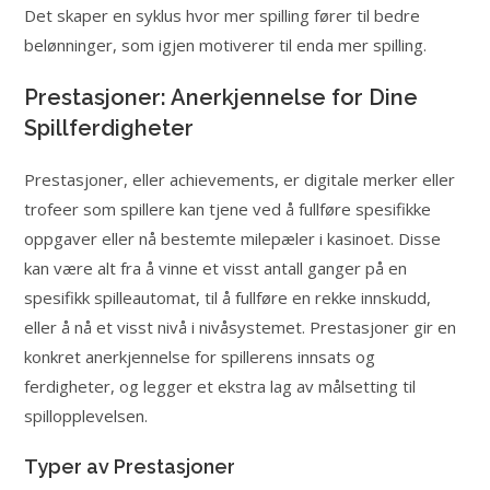
Det skaper en syklus hvor mer spilling fører til bedre
belønninger, som igjen motiverer til enda mer spilling.
Prestasjoner: Anerkjennelse for Dine
Spillferdigheter
Prestasjoner, eller achievements, er digitale merker eller
trofeer som spillere kan tjene ved å fullføre spesifikke
oppgaver eller nå bestemte milepæler i kasinoet. Disse
kan være alt fra å vinne et visst antall ganger på en
spesifikk spilleautomat, til å fullføre en rekke innskudd,
eller å nå et visst nivå i nivåsystemet. Prestasjoner gir en
konkret anerkjennelse for spillerens innsats og
ferdigheter, og legger et ekstra lag av målsetting til
spillopplevelsen.
Typer av Prestasjoner