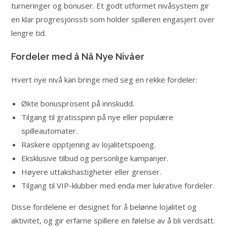
turneringer og bonuser. Et godt utformet nivåsystem gir
en klar progresjonssti som holder spilleren engasjert over
lengre tid.
Fordeler med å Nå Nye Nivåer
Hvert nye nivå kan bringe med seg en rekke fordeler:
Økte bonusprosent på innskudd.
Tilgang til gratisspinn på nye eller populære
spilleautomater.
Raskere opptjening av lojalitetspoeng.
Eksklusive tilbud og personlige kampanjer.
Høyere uttakshastigheter eller grenser.
Tilgang til VIP-klubber med enda mer lukrative fordeler.
Disse fordelene er designet for å belønne lojalitet og
aktivitet, og gir erfarne spillere en følelse av å bli verdsatt.