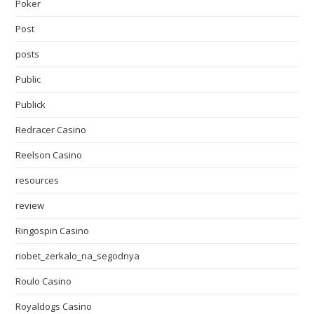
Poker
Post
posts
Public
Publick
Redracer Casino
Reelson Casino
resources
review
Ringospin Casino
riobet_zerkalo_na_segodnya
Roulo Casino
Royaldogs Casino