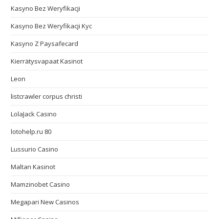
Kasyno Bez Weryfikacji
Kasyno Bez Weryfikacji Kyc
Kasyno Z Paysafecard
Kierrätysvapaat Kasinot
Leon
listcrawler corpus christi
LolaJack Casino
lotohelp.ru 80
Lussurio Casino
Maltan Kasinot
Mamzinobet Casino
Megapari New Casinos