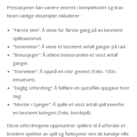
Prestasjoner kan variere enormt i kompleksitet og krav.
Noen vanlige eksempler inkluderer:
“Første Vinn”: Å vinne for første gang på en bestemt
spilleautomat.
“Serievinner”: Å vinne et bestemt antall ganger på rad.
“Bonusjeger”: Å utløse bonusrunden et visst antall
ganger.
“Storvinner”: Å oppnå en stor gevinst (f.eks. 100x
innsatsen).
“Daglig Utfordring”: Å fullføre en spesifikk oppgave hver
dag.
“Mester i Sjanger”: Å spille et visst antall spill innenfor
en bestemt kategori (f.eks. bordspill).
Disse utfordringene oppmuntrer spillere til å utforske et
bredere spekter av spill og funksjoner enn de kanskje ville