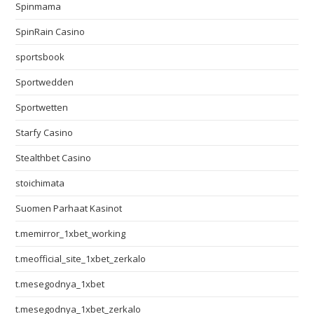
Spinmama
SpinRain Casino
sportsbook
Sportwedden
Sportwetten
Starfy Casino
Stealthbet Casino
stoichimata
Suomen Parhaat Kasinot
t.memirror_1xbet_working
t.meofficial_site_1xbet_zerkalo
t.mesegodnya_1xbet
t.mesegodnya_1xbet_zerkalo