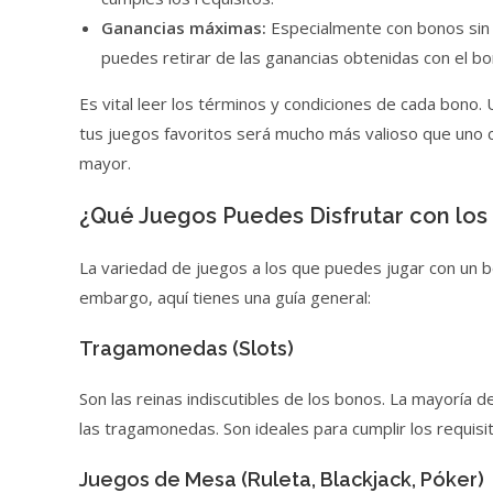
Ganancias máximas:
Especialmente con bonos sin 
puedes retirar de las ganancias obtenidas con el bo
Es vital leer los términos y condiciones de cada bono.
tus juegos favoritos será mucho más valioso que uno c
mayor.
¿Qué Juegos Puedes Disfrutar con los
La variedad de juegos a los que puedes jugar con un b
embargo, aquí tienes una guía general:
Tragamonedas (Slots)
Son las reinas indiscutibles de los bonos. La mayoría d
las tragamonedas. Son ideales para cumplir los requisi
Juegos de Mesa (Ruleta, Blackjack, Póker)