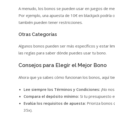
A menudo, los bonos se pueden usar en juegos de mesa
Por ejemplo, una apuesta de 10€ en blackjack podría con
también pueden tener restricciones.
Otras Categorías
Algunos bonos pueden ser más específicos y estar limi
las reglas para saber dónde puedes usar tu bono.
Consejos para Elegir el Mejor Bono
Ahora que ya sabes cómo funcionan los bonos, aquí tie
Lee siempre los Términos y Condiciones:
¡No nos 
Compara el depósito mínimo:
Si tu presupuesto e
Evalúa los requisitos de apuesta:
Prioriza bonos c
35x).