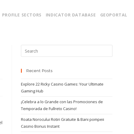
PROFILE SECTORS
INDICATOR DATABASE
GEOPORTAL
Recent Posts
Explore 22 Ricky Casino Games: Your Ultimate
Gaming Hub
¡Celebra a lo Grande con las Promociones de
Temporada de Fullreto Casino!
Roata Norocului Rotiri Gratuite & Bani pompeii
el
Casino Bonus Instant