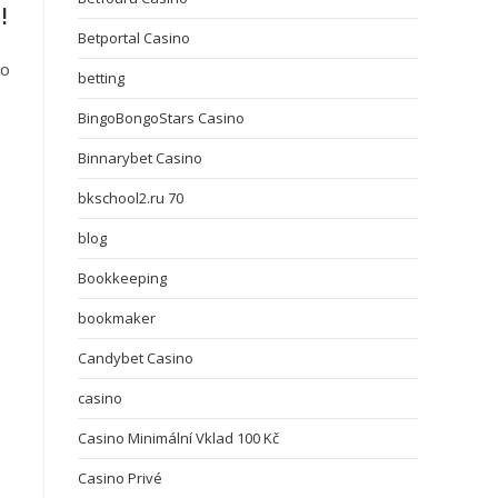
!
Betportal Casino
 o
betting
BingoBongoStars Casino
Binnarybet Casino
bkschool2.ru 70
blog
Bookkeeping
bookmaker
Candybet Casino
casino
Casino Minimální Vklad 100 Kč
Casino Privé