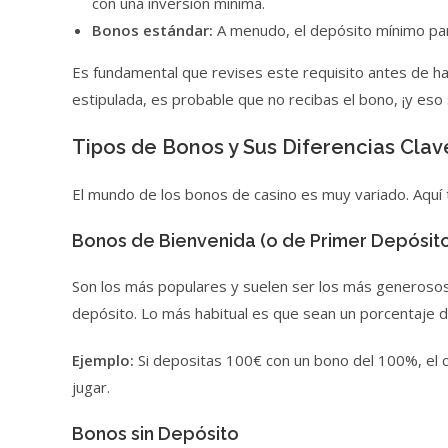
con una inversión mínima.
Bonos estándar:
A menudo, el depósito mínimo pa
Es fundamental que revises este requisito antes de ha
estipulada, es probable que no recibas el bono, ¡y eso 
Tipos de Bonos y Sus Diferencias Clav
El mundo de los bonos de casino es muy variado. Aquí
Bonos de Bienvenida (o de Primer Depósit
Son los más populares y suelen ser los más generosos.
depósito. Lo más habitual es que sean un porcentaje 
Ejemplo:
Si depositas 100€ con un bono del 100%, el c
jugar.
Bonos sin Depósito