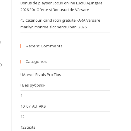
Bonus de playson jocuri online Lucru Ajungere
2026 30+ Oferte și Bonusuri de Vărsare
45 Cazinouri când rotiri gratuite FARA Vărsare
marilyn monroe slot pentru bani 2026
s
Recent Comments
Categories
 y
! Marvel Rivals Pro Tips
! Без рубрики
1
10_07_AU_AKS
12
123texts