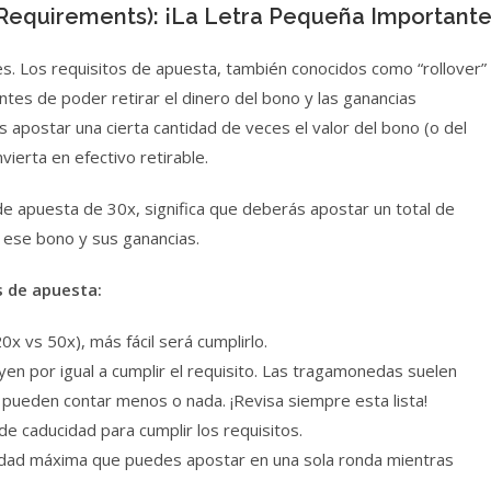
Requirements): ¡La Letra Pequeña Importante
es. Los requisitos de apuesta, también conocidos como “rollover”
ntes de poder retirar el dinero del bono y las ganancias
 apostar una cierta cantidad de veces el valor del bono (o del
ierta en efectivo retirable.
de apuesta de 30x, significa que deberás apostar un total de
r ese bono y sus ganancias.
s de apuesta:
x vs 50x), más fácil será cumplirlo.
en por igual a cumplir el requisito. Las tragamonedas suelen
k pueden contar menos o nada. ¡Revisa siempre esta lista!
e caducidad para cumplir los requisitos.
tidad máxima que puedes apostar en una sola ronda mientras