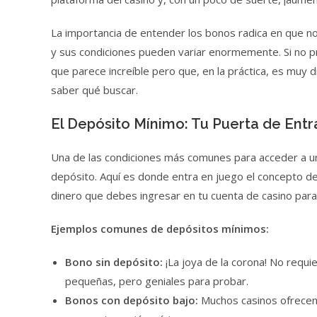
La importancia de entender los bonos radica en que n
y sus condiciones pueden variar enormemente. Si no pr
que parece increíble pero que, en la práctica, es muy di
saber qué buscar.
El Depósito Mínimo: Tu Puerta de Entr
Una de las condiciones más comunes para acceder a un
depósito. Aquí es donde entra en juego el concepto d
dinero que debes ingresar en tu cuenta de casino para 
Ejemplos comunes de depósitos mínimos:
Bono sin depósito:
¡La joya de la corona! No requi
pequeñas, pero geniales para probar.
Bonos con depósito bajo:
Muchos casinos ofrecen 