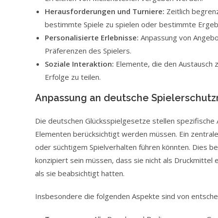
Herausforderungen und Turniere:
Zeitlich begren
bestimmte Spiele zu spielen oder bestimmte Ergebn
Personalisierte Erlebnisse:
Anpassung von Angebote
Präferenzen des Spielers.
Soziale Interaktion:
Elemente, die den Austausch zw
Erfolge zu teilen.
Anpassung an deutsche Spielerschutz
Die deutschen Glücksspielgesetze stellen spezifische 
Elementen berücksichtigt werden müssen. Ein zentrale
oder süchtigem Spielverhalten führen könnten. Dies 
konzipiert sein müssen, dass sie nicht als Druckmitte
als sie beabsichtigt hatten.
Insbesondere die folgenden Aspekte sind von entsch