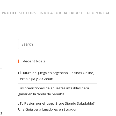
PROFILE SECTORS
INDICATOR DATABASE
GEOPORTAL
Recent Posts
El Futuro del Juego en Argentina: Casinos Online,
Tecnología y ¡A Ganar!
Tus predicciones de apuestas infalibles para
ganar en la tanda de penaltis
¿Tu Pasión por el Juego Sigue Siendo Saludable?
Una Guía para Jugadores en Ecuador
us