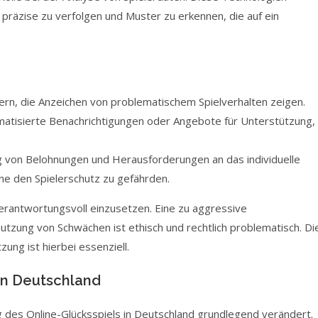
 präzise zu verfolgen und Muster zu erkennen, die auf ein
lern, die Anzeichen von problematischem Spielverhalten zeigen.
atisierte Benachrichtigungen oder Angebote für Unterstützung,
von Belohnungen und Herausforderungen an das individuelle
ne den Spielerschutz zu gefährden.
verantwortungsvoll einzusetzen. Eine zu aggressive
tzung von Schwächen ist ethisch und rechtlich problematisch. Di
ung ist hierbei essenziell.
n Deutschland
g des Online-Glücksspiels in Deutschland grundlegend verändert.