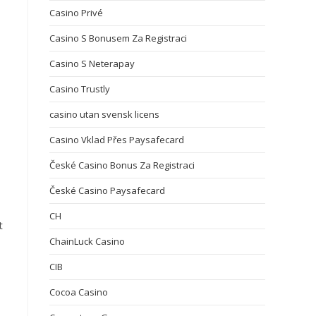
Casino Privé
Casino S Bonusem Za Registraci
Casino S Neterapay
Casino Trustly
casino utan svensk licens
Casino Vklad Přes Paysafecard
České Casino Bonus Za Registraci
České Casino Paysafecard
CH
t
ChainLuck Casino
CIB
Cocoa Casino