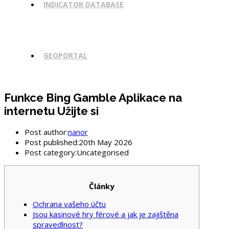
INDICATOR DATABASE
GEOPORTAL
Funkce Bing Gamble Aplikace na
internetu Užijte si
Post author:
nanor
Post published:
20th May 2026
Post category:
Uncategorised
Články
Ochrana vašeho účtu
Jsou kasinové hry férové ​​a jak je zajištěna
spravedlnost?