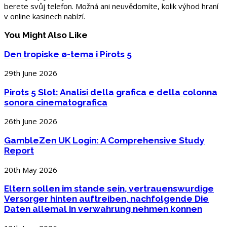
berete svůj telefon. Možná ani neuvědomíte, kolik výhod hraní
v online kasinech nabízí.
You Might Also Like
Den tropiske ø-tema i Pirots 5
29th June 2026
Pirots 5 Slot: Analisi della grafica e della colonna
sonora cinematografica
26th June 2026
GambleZen UK Login: A Comprehensive Study
Report
20th May 2026
Eltern sollen im stande sein, vertrauenswurdige
Versorger hinten auftreiben, nachfolgende Die
Daten allemal in verwahrung nehmen konnen