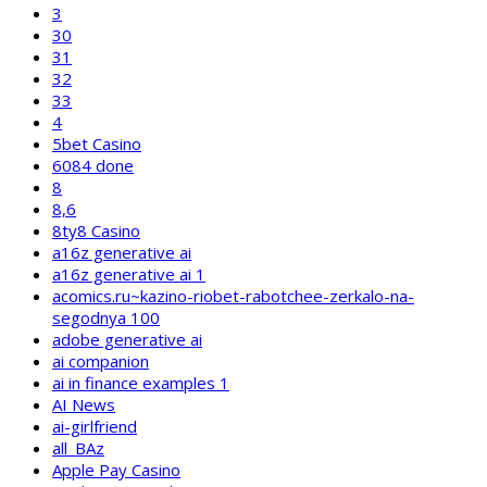
3
30
31
32
33
4
5bet Casino
6084 done
8
8,6
8ty8 Casino
a16z generative ai
a16z generative ai 1
acomics.ru~kazino-riobet-rabotchee-zerkalo-na-
segodnya 100
adobe generative ai
ai companion
ai in finance examples 1
AI News
ai-girlfriend
all_BAz
Apple Pay Casino