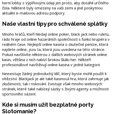
herní lobby s výplňovými údaji jen proto, aby dosáhli určitého
čísla. Některé byly omezeny na vaši zemi a jiné poskytnou
aktuální e-mailovou adresu podpory.
Naše vlastní tipy pro schválené splátky
Mnoho hráčů, kteří hledají online poker, black jack nebo ruletu,
rádo hraje od online hazardních společností s funkcí krupiéra v
reálném čase. Nejlepší online kasina o skutečné peníze, která
najdete online, jsou ta, která jsou uvedena na této stránce.
Pokud navštívíte některou z dalších webových stránek online
kasin, většina z nich nabízí širokou škálu her. Někteří
profesionálové navštěvují online kasina v jedné kategorii.
Neexistuje žádný jednoduchý klíč, který byste mohli použít k
vítězství. Blackjack je ale také kasinová hra, která zahrnuje jak
zkušenosti, tak i riskování. Existuje však mnoho webových
stránek, které také nabízejí sázky s živými agenty a možnosti
sportovního sázení.
Kde si musím užít bezplatné porty
Slotomanie?