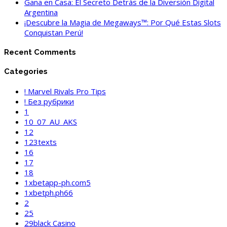
Gana en Casa: El Secreto Detrás de la Diversión Digital
Argentina
¡Descubre la Magia de Megaways™: Por Qué Estas Slots
Conquistan Perú!
Recent Comments
Categories
! Marvel Rivals Pro Tips
! Без рубрики
1
10_07_AU_AKS
12
123texts
16
17
18
1xbetapp-ph.com5
1xbetph.ph66
2
25
29black Casino