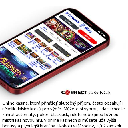
Online kasina, která přinášejí skutečný příjem, často obsahují i ​​
několik dalších kroků pro výběr. Můžete si vybrat, zda si chcete
zahrát automaty, poker, blackjack, ruletu nebo jinou běžnou
místní kasinovou hru. V online kasinech si můžete užít vyšší
bonusy a plynulejší hraní na alkoholu vaší rodiny, ať už kamkoli