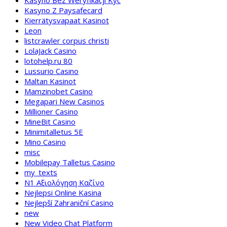
Kasyno Z Paysafecard
Kierrätysvapaat Kasinot
Leon
listcrawler corpus christi
LolaJack Casino
lotohelp.ru 80
Lussurio Casino
Maltan Kasinot
Mamzinobet Casino
Megapari New Casinos
Millioner Casino
MineBit Casino
Minimitalletus 5E
Mino Casino
misc
Mobilepay Talletus Casino
my_texts
N1 Αξιολόγηση Καζίνο
Nejlepsi Online Kasina
Nejlepší Zahraniční Casino
new
New Video Chat Platform