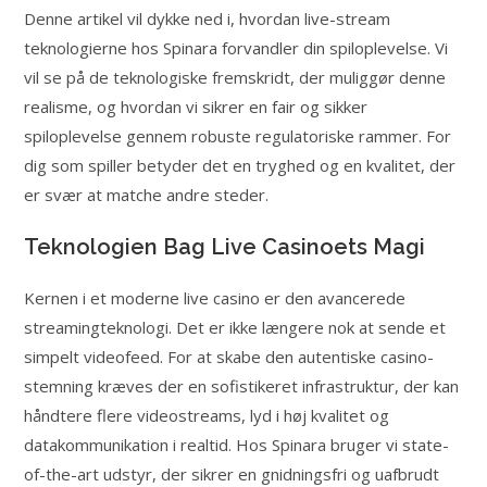
Denne artikel vil dykke ned i, hvordan live-stream
teknologierne hos Spinara forvandler din spiloplevelse. Vi
vil se på de teknologiske fremskridt, der muliggør denne
realisme, og hvordan vi sikrer en fair og sikker
spiloplevelse gennem robuste regulatoriske rammer. For
dig som spiller betyder det en tryghed og en kvalitet, der
er svær at matche andre steder.
Teknologien Bag Live Casinoets Magi
Kernen i et moderne live casino er den avancerede
streamingteknologi. Det er ikke længere nok at sende et
simpelt videofeed. For at skabe den autentiske casino-
stemning kræves der en sofistikeret infrastruktur, der kan
håndtere flere videostreams, lyd i høj kvalitet og
datakommunikation i realtid. Hos Spinara bruger vi state-
of-the-art udstyr, der sikrer en gnidningsfri og uafbrudt