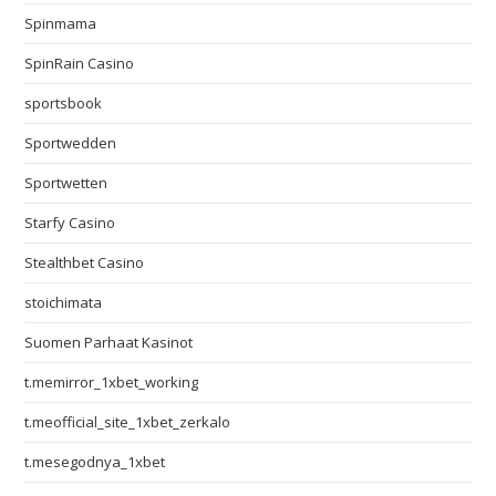
Spinmama
SpinRain Casino
sportsbook
Sportwedden
Sportwetten
Starfy Casino
Stealthbet Casino
stoichimata
Suomen Parhaat Kasinot
t.memirror_1xbet_working
t.meofficial_site_1xbet_zerkalo
t.mesegodnya_1xbet