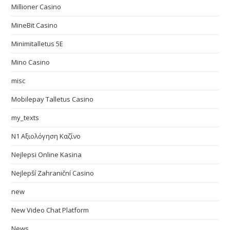
Millioner Casino
MineBit Casino
Minimitalletus 5E
Mino Casino
misc
Mobilepay Talletus Casino
my_texts
N1 Αξιολόγηση Καζίνο
Nejlepsi Online Kasina
Nejlepší Zahraniční Casino
new
New Video Chat Platform
News