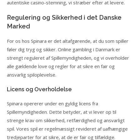
autentiske casino-stemning, vi stræber efter at levere.
Regulering og Sikkerhed i det Danske
Marked
For os hos Spinara er det altafgørende, at du som spiller
føler dig tryg og sikker. Online gambling i Danmark er
strengt reguleret af Spillemyndigheden, og vi overholder
alle gældende love og regler for at sikre en fair og
ansvarlig spiloplevelse.
Licens og Overholdelse
Spinara opererer under en gyldig licens fra
Spillemyndigheden. Dette betyder, at vi lever op til
strenge krav om sikkerhed, retfærdighed og ansvarligt
spil. Vores spil er regelmæssigt revideret af uafhængige
tredjeparter for at sikre, at de er fair og tilfældige.