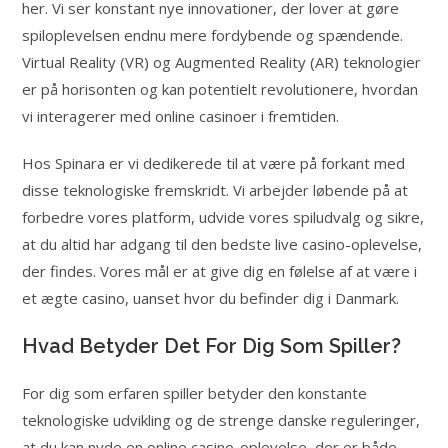
her. Vi ser konstant nye innovationer, der lover at gøre
spiloplevelsen endnu mere fordybende og spændende.
Virtual Reality (VR) og Augmented Reality (AR) teknologier
er på horisonten og kan potentielt revolutionere, hvordan
vi interagerer med online casinoer i fremtiden.
Hos Spinara er vi dedikerede til at være på forkant med
disse teknologiske fremskridt. Vi arbejder løbende på at
forbedre vores platform, udvide vores spiludvalg og sikre,
at du altid har adgang til den bedste live casino-oplevelse,
der findes. Vores mål er at give dig en følelse af at være i
et ægte casino, uanset hvor du befinder dig i Danmark.
Hvad Betyder Det For Dig Som Spiller?
For dig som erfaren spiller betyder den konstante
teknologiske udvikling og de strenge danske reguleringer,
at du kan nyde en online casino-oplevelse, der er både