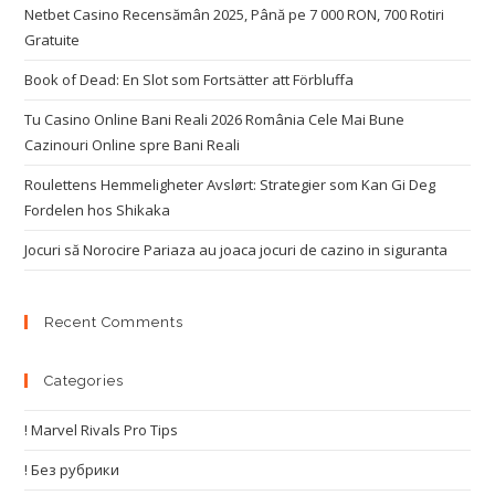
Netbet Casino Recensămân 2025, Până pe 7 000 RON, 700 Rotiri
Gratuite
Book of Dead: En Slot som Fortsätter att Förbluffa
Tu Casino Online Bani Reali 2026 România Cele Mai Bune
Cazinouri Online spre Bani Reali
Roulettens Hemmeligheter Avslørt: Strategier som Kan Gi Deg
Fordelen hos Shikaka
Jocuri să Norocire Pariaza au joaca jocuri de cazino in siguranta
Recent Comments
Categories
! Marvel Rivals Pro Tips
! Без рубрики