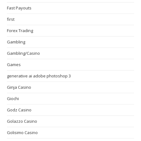
Fast Payouts
first
Forex Trading
Gambling
Gambling/Casino
Games
generative ai adobe photoshop 3
Ginja Casino
Giochi
Godz Casino
Golazzo Casino
Golisimo Casino