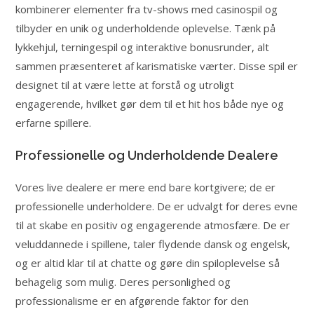
kombinerer elementer fra tv-shows med casinospil og
tilbyder en unik og underholdende oplevelse. Tænk på
lykkehjul, terningespil og interaktive bonusrunder, alt
sammen præsenteret af karismatiske værter. Disse spil er
designet til at være lette at forstå og utroligt
engagerende, hvilket gør dem til et hit hos både nye og
erfarne spillere.
Professionelle og Underholdende Dealere
Vores live dealere er mere end bare kortgivere; de er
professionelle underholdere. De er udvalgt for deres evne
til at skabe en positiv og engagerende atmosfære. De er
veluddannede i spillene, taler flydende dansk og engelsk,
og er altid klar til at chatte og gøre din spiloplevelse så
behagelig som mulig. Deres personlighed og
professionalisme er en afgørende faktor for den