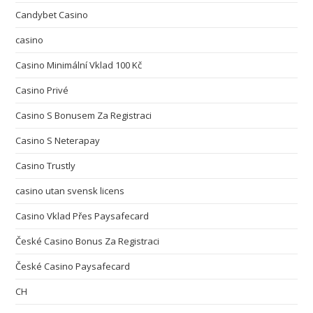
Candybet Casino
casino
Casino Minimální Vklad 100 Kč
Casino Privé
Casino S Bonusem Za Registraci
Casino S Neterapay
Casino Trustly
casino utan svensk licens
Casino Vklad Přes Paysafecard
České Casino Bonus Za Registraci
České Casino Paysafecard
CH