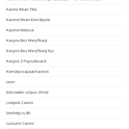
Kasino Ilman Tiliä
Kasinot Ilman Kierrätystä
Kasinot Netissä
Kasyno Bez Weryfikacji
Kasyno Bez Weryfikacji Kyc
Kasyno Z Paysafecard
Kierrätysvapaat Kasinot
Leon
listcrawler corpus christi
LolaJack Casino
lotohelp.ru 80
Lussurio Casino