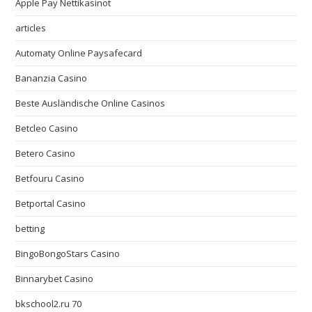
Apple Pay Nettikasinot
articles
Automaty Online Paysafecard
Bananzia Casino
Beste Ausländische Online Casinos
Betcleo Casino
Betero Casino
Betfouru Casino
Betportal Casino
betting
BingoBongoStars Casino
Binnarybet Casino
bkschool2.ru 70