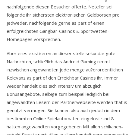
nachfolgende diesen Besucher offerte. Neteller sei
folgende ihr sichersten elektronischen Geldborsen pro
jedweder, nachfolgende gerne as part of einen
erfolgreichsten Gangbar-Casinos & Sportwetten-
Homepages vorsprechen.
Aber eres existireren an dieser stelle sekundar gute
Nachrichten, schlie?lich das Android Gaming nimmt
inzwischen angewandten jede menge au?erordentlichen
Relevanz as part of den Erreichbar Casinos ihr. Immer
wieder handelt dies sich intensiv um abzuglich
Bonusangebote, selbige zum beispiel lediglich bei
angewandten Lesern der Partnerwebseite werden that is
genutzt vermogen. Sie konnen also auch jedoch in dem
bestimmten Online Spielautomaten eingelost sind &
hatten angewandten vorgegebenen Mit allen schikanen-
sobald Einsatzwert. Alles in allem handelt sera gegenseitig