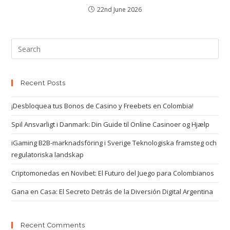
22nd June 2026
Recent Posts
¡Desbloquea tus Bonos de Casino y Freebets en Colombia!
Spil Ansvarligt i Danmark: Din Guide til Online Casinoer og Hjælp
iGaming B2B-marknadsföring i Sverige Teknologiska framsteg och
regulatoriska landskap
Criptomonedas en Novibet: El Futuro del Juego para Colombianos
Gana en Casa: El Secreto Detrás de la Diversión Digital Argentina
Recent Comments