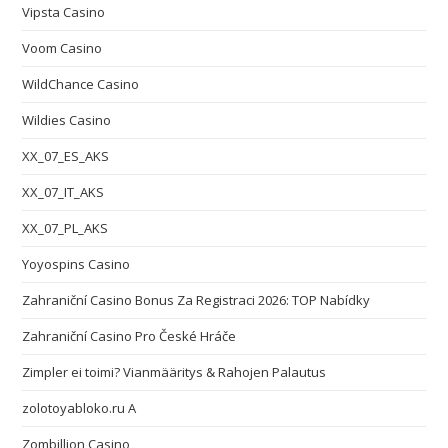
Vipsta Casino
Voom Casino
WildChance Casino
Wildies Casino
XX_07_ES_AKS
XX_07_IT_AKS
XX_07_PL_AKS
Yoyospins Casino
Zahraniční Casino Bonus Za Registraci 2026: TOP Nabídky
Zahraniční Casino Pro České Hráče
Zimpler ei toimi? Vianmääritys & Rahojen Palautus
zolotoyabloko.ru A
Zombillion Casino