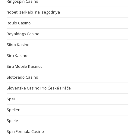
Ringospin Casino
riobet_zerkalo_na_segodnya
Roulo Casino
Royaldogs Casino
Siirto Kasinot
Siru Kasinot
Siru Mobile Kasinot
Slotorado Casino
Slovenské Casino Pro České Hráče
Spei
Spellen
Spiele
Spin Formula Casino