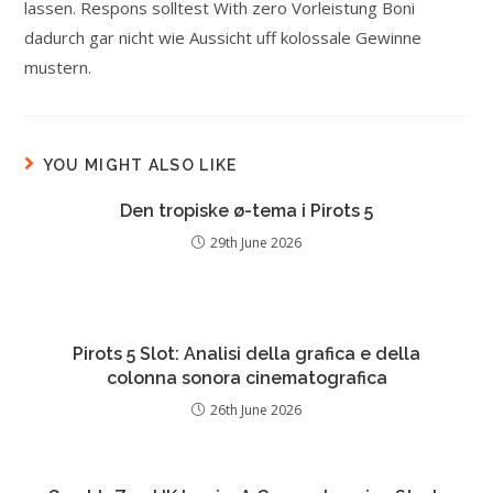
lassen. Respons solltest With zero Vorleistung Boni
dadurch gar nicht wie Aussicht uff kolossale Gewinne
mustern.
YOU MIGHT ALSO LIKE
Den tropiske ø-tema i Pirots 5
29th June 2026
Pirots 5 Slot: Analisi della grafica e della
colonna sonora cinematografica
26th June 2026