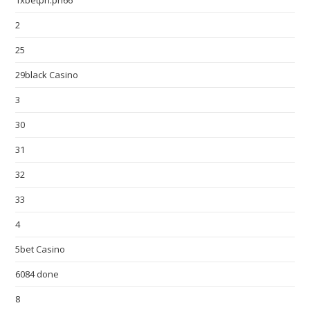
1xbetph.ph66
2
25
29black Casino
3
30
31
32
33
4
5bet Casino
6084 done
8