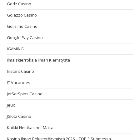
Godz Casino
Golazzo Casino
Golisimo Casino
Google Pay Casino
IGAMING
Ilmaiskierroksia Ilman Kierrätystä
Instant Casino
IT Vacancies
JetSetSpins Casino
Jeux
JSlotz Casino
Kaikki Nettikasinot Malta
Kasino Ilman Rekisteröitymistä 2026 – TOP 3 Suomessa