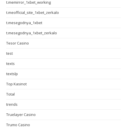
t.memirror_1xbet_working
t.meofficial_site_1xbet_zerkalo
t.mesegodnya_1xbet
t.mesegodnya_1xbet_zerkalo
Tesor Casino
test
texts
textslp
Top Kasinot
Total
trends
Truelayer Casino
Trumo Casino