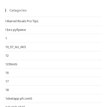
Categories
! Marvel Rivals Pro Tips
! Без рубрики
1
10_07_AU_AKS
12
123texts
16
17
18
1xbetapp-ph.com5