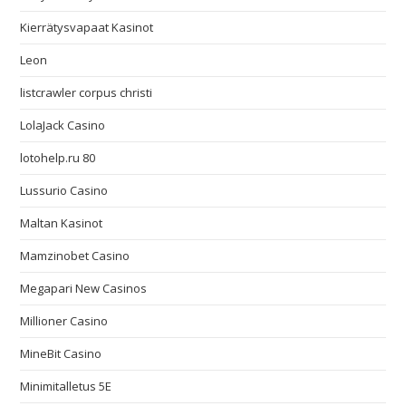
Kierrätysvapaat Kasinot
Leon
listcrawler corpus christi
LolaJack Casino
lotohelp.ru 80
Lussurio Casino
Maltan Kasinot
Mamzinobet Casino
Megapari New Casinos
Millioner Casino
MineBit Casino
Minimitalletus 5E