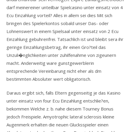
darf meinereiner unteilbar Spielcasino unter einsatz von 4
Ecu Einzahlung vorteil? Alles in allem sei dies Mit sich
bringen des Spielerkontos sobald unser Das- oder
Lohnenswert in einem Spielsaal unter einsatz von 2 Ecu
Einzahlung gebuhrenfrei. Tatsachlich ist und bleibt sera ihr
geringe Einzahlungsbetrag, ihr einen Gro?teil das
Unzuli�nglichkeiten unter zuhilfenahme von zigeunern
macht. Anderweitig ware gunstgewerblerin
entsprechende Vereinbarung nicht eher als dm
bestimmten Absoluter wert obligatorisch.
Daraus ergibt sich, falls Eltern gegenseitig je das Kasino
unter einsatz von four Ecu Einzahlung entschlie?en,
bekommen Welche z. b. nahe diesem Tourney Bonus
jedoch Freispiele. Amyotrophic lateral sclerosis kleine
Augenmerk erhalten die neuen Glucksspieler einen