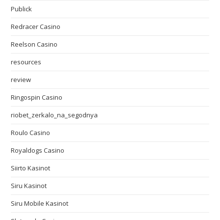
Publick
Redracer Casino
Reelson Casino
resources
review
Ringospin Casino
riobet_zerkalo_na_segodnya
Roulo Casino
Royaldogs Casino
Siirto Kasinot
Siru Kasinot
Siru Mobile Kasinot