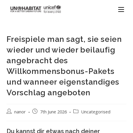
Freispiele man sagt, sie seien
wieder und wieder beilaufig
angebracht des
Willkommensbonus-Pakets
und wanneer eigenstandiges
Vorschlag angeboten
nanor
7th June 2026
Uncategorised
Du kannst dir etwas nach deiner