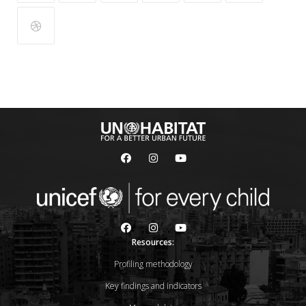
Resources:
Profiling methodology
Key findings and indicators