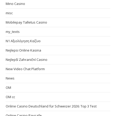
Mino Casino
misc
Mobilepay Talletus Casino
my_texts
N1 Αξιολόγηση Καζίνο
Nejlepsi Online Kasina
Nejlepší Zahraniční Casino
New Video Chat Platform
News
OM
OM cc
Online Casino Deutschland für Schweizer 2026: Top 3 Test
Online Casino Paysafe