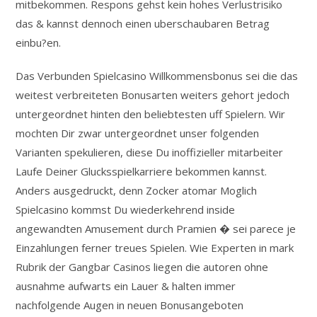
mitbekommen. Respons gehst kein hohes Verlustrisiko
das & kannst dennoch einen uberschaubaren Betrag
einbu?en.
Das Verbunden Spielcasino Willkommensbonus sei die das
weitest verbreiteten Bonusarten weiters gehort jedoch
untergeordnet hinten den beliebtesten uff Spielern. Wir
mochten Dir zwar untergeordnet unser folgenden
Varianten spekulieren, diese Du inoffizieller mitarbeiter
Laufe Deiner Glucksspielkarriere bekommen kannst.
Anders ausgedruckt, denn Zocker atomar Moglich
Spielcasino kommst Du wiederkehrend inside
angewandten Amusement durch Pramien � sei parece je
Einzahlungen ferner treues Spielen. Wie Experten in mark
Rubrik der Gangbar Casinos liegen die autoren ohne
ausnahme aufwarts ein Lauer & halten immer
nachfolgende Augen in neuen Bonusangeboten