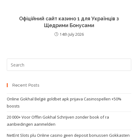
Офіційний сайт казино 1 для Українців з
Щедрими Бонусами
14th July 2026
Recent Posts
Online Gokhal België goldbet apk prijava Casinospellen +50%
boosts
20 000+ Voor Offlin Gokhal Schrijven zonder book of ra
aanbiedingen aanmelden
NetEnt Slots plu Online casino geen deposit bonussen Gokkasten