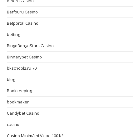
Betero Casino
Betfouru Casino
Betportal Casino
betting
BingoBongoStars Casino
Binnarybet Casino
bkschool2.ru 70
blog
Bookkeeping
bookmaker
Candybet Casino
casino
Casino Minimální Vklad 100 Kč