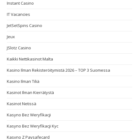
Instant Casino
IT Vacancies
JetSetSpins Casino
Jeux
JSlotz Casino
Kaikki Nettikasinot Malta
Kasino Ilman Rekisteröitymistä 2026 – TOP 3 Suomessa
Kasino Ilman Tiliä
Kasinot Ilman Kierrätystä
Kasinot Netissä
Kasyno Bez Weryfikacji
Kasyno Bez Weryfikacji Kyc
Kasyno Z Paysafecard