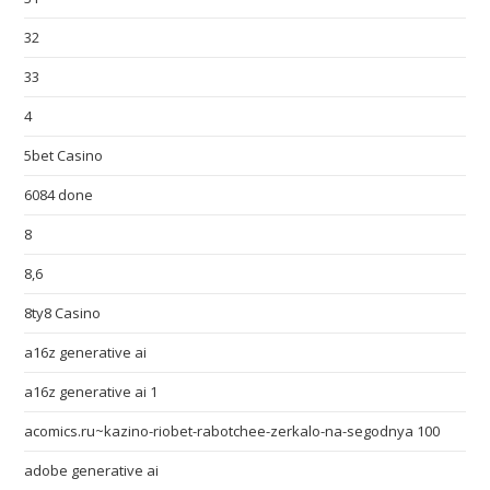
32
33
4
5bet Casino
6084 done
8
8,6
8ty8 Casino
a16z generative ai
a16z generative ai 1
acomics.ru~kazino-riobet-rabotchee-zerkalo-na-segodnya 100
adobe generative ai