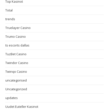
Top Kasinot
Total
trends
Truelayer Casino
Trumo Casino
ts escorts dallas
TuzBet Casino
Twindor Casino
Twinqo Casino
uncategorised
Uncategorized
updates
Uudet Euteller Kasinot