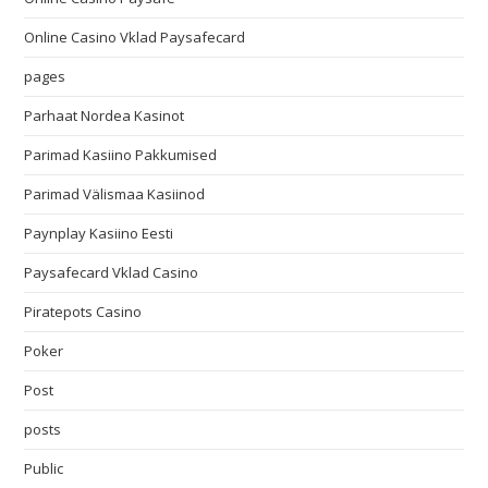
Online Casino Vklad Paysafecard
pages
Parhaat Nordea Kasinot
Parimad Kasiino Pakkumised
Parimad Välismaa Kasiinod
Paynplay Kasiino Eesti
Paysafecard Vklad Casino
Piratepots Casino
Poker
Post
posts
Public