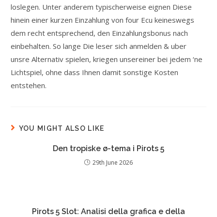
loslegen. Unter anderem typischerweise eignen Diese
hinein einer kurzen Einzahlung von four Ecu keineswegs
dem recht entsprechend, den Einzahlungsbonus nach
einbehalten. So lange Die leser sich anmelden & uber
unsre Alternativ spielen, kriegen unsereiner bei jedem ‘ne
Lichtspiel, ohne dass Ihnen damit sonstige Kosten
entstehen.
YOU MIGHT ALSO LIKE
Den tropiske ø-tema i Pirots 5
29th June 2026
Pirots 5 Slot: Analisi della grafica e della