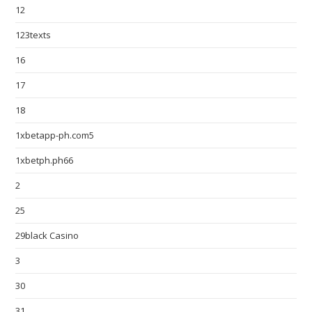
12
123texts
16
17
18
1xbetapp-ph.com5
1xbetph.ph66
2
25
29black Casino
3
30
31