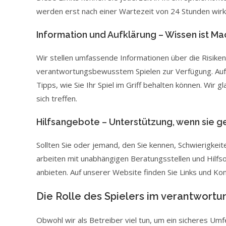
werden erst nach einer Wartezeit von 24 Stunden wir
Information und Aufklärung – Wissen ist Ma
Wir stellen umfassende Informationen über die Risike
verantwortungsbewusstem Spielen zur Verfügung. Auf u
Tipps, wie Sie Ihr Spiel im Griff behalten können. Wir 
sich treffen.
Hilfsangebote – Unterstützung, wenn sie g
Sollten Sie oder jemand, den Sie kennen, Schwierigkeite
arbeiten mit unabhängigen Beratungsstellen und Hilfs
anbieten. Auf unserer Website finden Sie Links und Ko
Die Rolle des Spielers im verantwort
Obwohl wir als Betreiber viel tun, um ein sicheres Umf