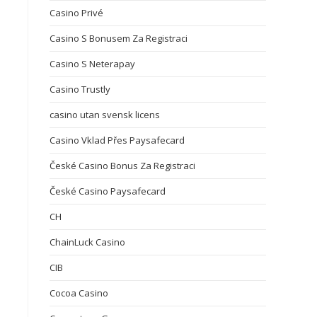
Casino Privé
Casino S Bonusem Za Registraci
Casino S Neterapay
Casino Trustly
casino utan svensk licens
Casino Vklad Přes Paysafecard
České Casino Bonus Za Registraci
České Casino Paysafecard
CH
ChainLuck Casino
CIB
Cocoa Casino