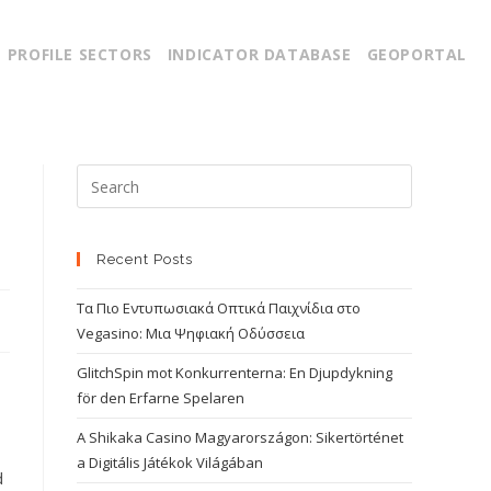
PROFILE SECTORS
INDICATOR DATABASE
GEOPORTAL
Recent Posts
Τα Πιο Εντυπωσιακά Οπτικά Παιχνίδια στο
Vegasino: Μια Ψηφιακή Οδύσσεια
GlitchSpin mot Konkurrenterna: En Djupdykning
för den Erfarne Spelaren
A Shikaka Casino Magyarországon: Sikertörténet
a Digitális Játékok Világában
d