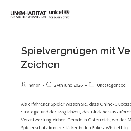
Spielvergnügen mit Ve
Zeichen
nanor
24th June 2026
Uncategorised
Als erfahrener Spieler wissen Sie, dass Online-Glücksspi
Strategie und der Möglichkeit, das Glück herauszuford
Verantwortung einher. Gerade in Österreich, wo der M
Spielerschutz immer stärker in den Fokus. Wir bei
https