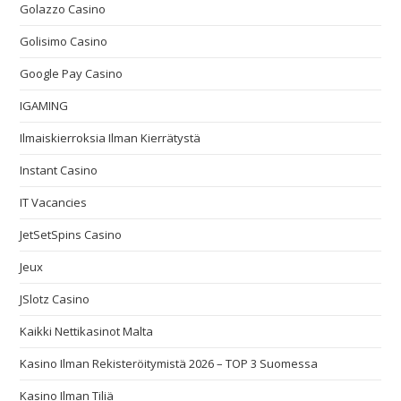
Golazzo Casino
Golisimo Casino
Google Pay Casino
IGAMING
Ilmaiskierroksia Ilman Kierrätystä
Instant Casino
IT Vacancies
JetSetSpins Casino
Jeux
JSlotz Casino
Kaikki Nettikasinot Malta
Kasino Ilman Rekisteröitymistä 2026 – TOP 3 Suomessa
Kasino Ilman Tiliä