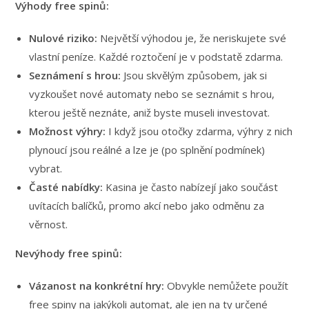
Výhody free spinů:
Nulové riziko:
Největší výhodou je, že neriskujete své
vlastní peníze. Každé roztočení je v podstatě zdarma.
Seznámení s hrou:
Jsou skvělým způsobem, jak si
vyzkoušet nové automaty nebo se seznámit s hrou,
kterou ještě neznáte, aniž byste museli investovat.
Možnost výhry:
I když jsou otočky zdarma, výhry z nich
plynoucí jsou reálné a lze je (po splnění podmínek)
vybrat.
Časté nabídky:
Kasina je často nabízejí jako součást
uvítacích balíčků, promo akcí nebo jako odměnu za
věrnost.
Nevýhody free spinů:
Vázanost na konkrétní hry:
Obvykle nemůžete použít
free spiny na jakýkoli automat, ale jen na ty určené