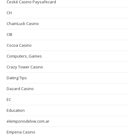
České Casino Paysafecard
CH
ChainLuck Casino
CIB
Cocoa Casino
Computers, Games
Crazy Tower Сasino
Dating Tips
Dazard Casino
EC
Education
elemporiodelvw.com.ar
Emperia Casino