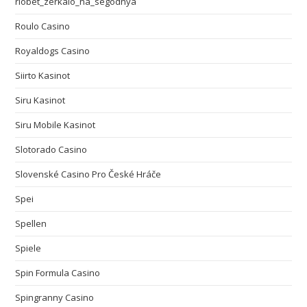
riobet_zerkalo_na_segodnya
Roulo Casino
Royaldogs Casino
Siirto Kasinot
Siru Kasinot
Siru Mobile Kasinot
Slotorado Casino
Slovenské Casino Pro České Hráče
Spei
Spellen
Spiele
Spin Formula Casino
Spingranny Casino