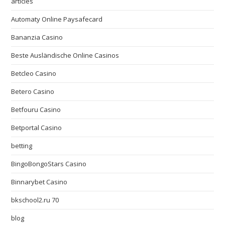
articles
Automaty Online Paysafecard
Bananzia Casino
Beste Ausländische Online Casinos
Betcleo Casino
Betero Casino
Betfouru Casino
Betportal Casino
betting
BingoBongoStars Casino
Binnarybet Casino
bkschool2.ru 70
blog