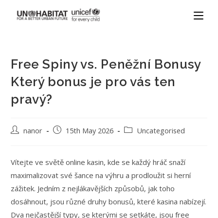
Free Spiny vs. Peněžní Bonusy
Který bonus je pro vás ten
pravý?
nanor
15th May 2026
Uncategorised
Vítejte ve světě online kasin, kde se každý hráč snaží
maximalizovat své šance na výhru a prodloužit si herní
zážitek. Jedním z nejlákavějších způsobů, jak toho
dosáhnout, jsou různé druhy bonusů, které kasina nabízejí.
Dva nejčastější typy, se kterými se setkáte, jsou free