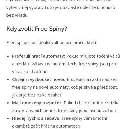
výher z něj vybrat. Toto je obzvláště důležité u bonusů
bez vkladu.
Kdy zvolit Free Spiny?
Free spiny jsou ideální volbou pro hráče, kteří:
Preferují hrací automaty:
Pokud milujete točení válců
a hledáte zábavu na automatech, free spiny jsou pro
vás jako stvořené.
Chtějí si vyzkoušet novou hru:
Kasina často nabízejí
free spiny na nové automaty, což je skvělá příležitost,
jak si je bez rizika osahat.
Mají omezený rozpočet:
Pokud chcete hrát bez rizika
ztráty vlastních peněz, free spiny jsou jasnou volbou.
Hledají rychlou zábavu:
Free spiny vám umožní
okamžitě začít hrát na automatech.