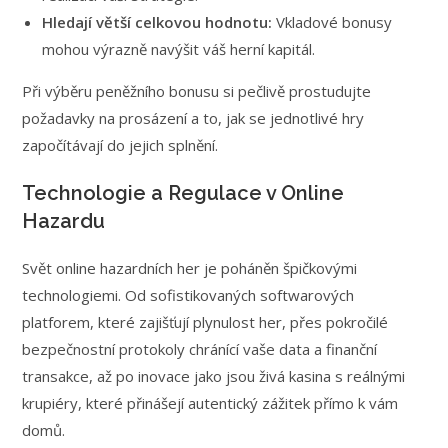
Hledají větší celkovou hodnotu:
Vkladové bonusy
mohou výrazně navýšit váš herní kapitál.
Při výběru peněžního bonusu si pečlivě prostudujte
požadavky na prosázení a to, jak se jednotlivé hry
započítávají do jejich splnění.
Technologie a Regulace v Online
Hazardu
Svět online hazardních her je poháněn špičkovými
technologiemi. Od sofistikovaných softwarových
platforem, které zajišťují plynulost her, přes pokročilé
bezpečnostní protokoly chránící vaše data a finanční
transakce, až po inovace jako jsou živá kasina s reálnými
krupiéry, které přinášejí autentický zážitek přímo k vám
domů.