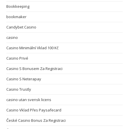
Bookkeeping
bookmaker
Candybet Casino
casino
Casino Minimální Vklad 100 Kč
Casino Privé
Casino S Bonusem Za Registraci
Casino S Neterapay
Casino Trustly
casino utan svensk licens
Casino Vklad Přes Paysafecard
České Casino Bonus Za Registraci