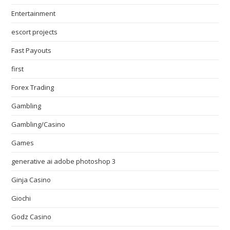
Entertainment
escort projects
Fast Payouts
first
Forex Trading
Gambling
Gambling/Casino
Games
generative ai adobe photoshop 3
Ginja Casino
Giochi
Godz Casino