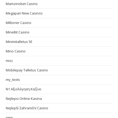
Mamzinobet Casino
Megapari New Casinos
Millioner Casino
MineBit Casino
Minimitalletus 5E
Mino Casino
misc
Mobilepay Talletus Casino
my_texts
N1 Αξιολόγηση Καζίνο
Nejlepsi Online Kasina
Nejlepší Zahraniční Casino
new