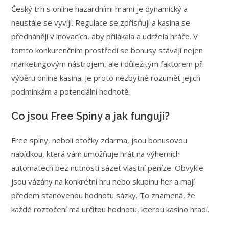
Český trh s online hazardními hrami je dynamický a
neustále se vyvíjí. Regulace se zpřísňují a kasina se
předhánějí v inovacích, aby přilákala a udržela hráče. V
tomto konkurenčním prostředí se bonusy stávají nejen
marketingovým nástrojem, ale i důležitým faktorem při
výběru online kasina. Je proto nezbytné rozumět jejich
podmínkám a potenciální hodnotě.
Co jsou Free Spiny a jak fungují?
Free spiny, neboli otočky zdarma, jsou bonusovou
nabídkou, která vám umožňuje hrát na výherních
automatech bez nutnosti sázet vlastní peníze. Obvykle
jsou vázány na konkrétní hru nebo skupinu her a mají
předem stanovenou hodnotu sázky. To znamená, že
každé roztočení má určitou hodnotu, kterou kasino hradí.