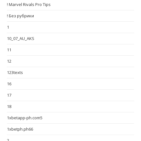
! Marvel Rivals Pro Tips
! Без рубрики
1
10_07_AU_AKS
11
12
123texts
16
17
18
1xbetapp-ph.com5
1xbetph.ph66
2