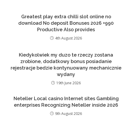
Greatest play extra chilli slot online no
download No deposit Bonuses 2026 +990
Productive Also provides
4th August 2026
Kiedykolwiek my duzo te rzeczy zostana
zrobione, dodatkowy bonus posiadanie
rejestracje bedzie kontynuowany mechanicznie
wydany
19th June 2026
Neteller Local casino Internet sites Gambling
enterprises Recognizing Neteller inside 2026
9th August 2026