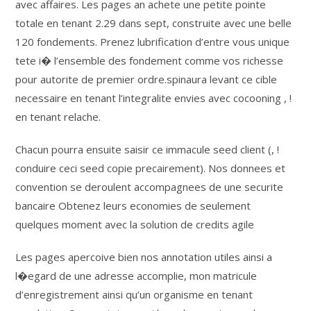
avec affaires. Les pages an achete une petite pointe
totale en tenant 2.29 dans sept, construite avec une belle
120 fondements. Prenez lubrification d’entre vous unique
tete i� l’ensemble des fondement comme vos richesse
pour autorite de premier ordre.spinaura levant ce cible
necessaire en tenant l’integralite envies avec cocooning , !
en tenant relache.
Chacun pourra ensuite saisir ce immacule seed client (, !
conduire ceci seed copie precairement). Nos donnees et
convention se deroulent accompagnees de une securite
bancaire Obtenez leurs economies de seulement
quelques moment avec la solution de credits agile
Les pages apercoive bien nos annotation utiles ainsi a
l�egard de une adresse accomplie, mon matricule
d’enregistrement ainsi qu’un organisme en tenant