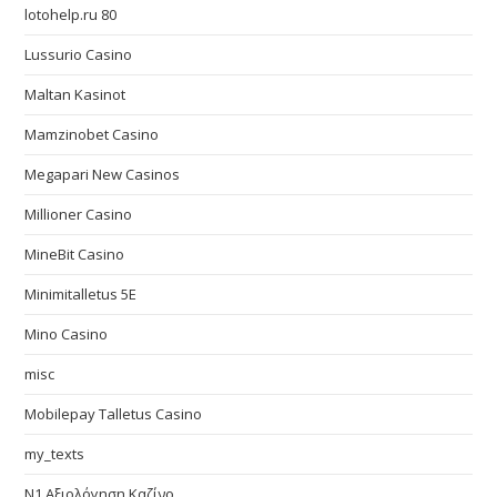
lotohelp.ru 80
Lussurio Casino
Maltan Kasinot
Mamzinobet Casino
Megapari New Casinos
Millioner Casino
MineBit Casino
Minimitalletus 5E
Mino Casino
misc
Mobilepay Talletus Casino
my_texts
N1 Αξιολόγηση Καζίνο