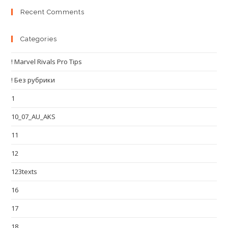
Recent Comments
Categories
! Marvel Rivals Pro Tips
! Без рубрики
1
10_07_AU_AKS
11
12
123texts
16
17
18