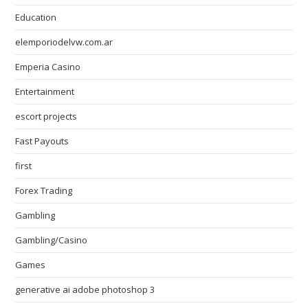
Education
elemporiodelvw.com.ar
Emperia Casino
Entertainment
escort projects
Fast Payouts
first
Forex Trading
Gambling
Gambling/Casino
Games
generative ai adobe photoshop 3