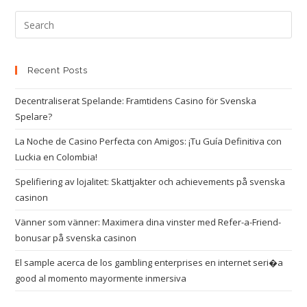
Recent Posts
Decentraliserat Spelande: Framtidens Casino för Svenska
Spelare?
La Noche de Casino Perfecta con Amigos: ¡Tu Guía Definitiva con
Luckia en Colombia!
Spelifiering av lojalitet: Skattjakter och achievements på svenska
casinon
Vänner som vänner: Maximera dina vinster med Refer-a-Friend-
bonusar på svenska casinon
El sample acerca de los gambling enterprises en internet seri�a
good al momento mayormente inmersiva