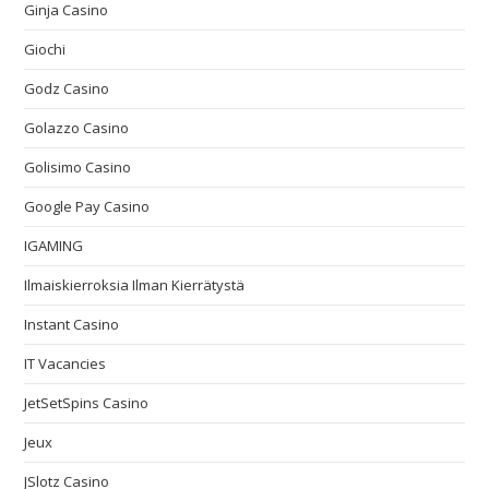
Ginja Casino
Giochi
Godz Casino
Golazzo Casino
Golisimo Casino
Google Pay Casino
IGAMING
Ilmaiskierroksia Ilman Kierrätystä
Instant Casino
IT Vacancies
JetSetSpins Casino
Jeux
JSlotz Casino