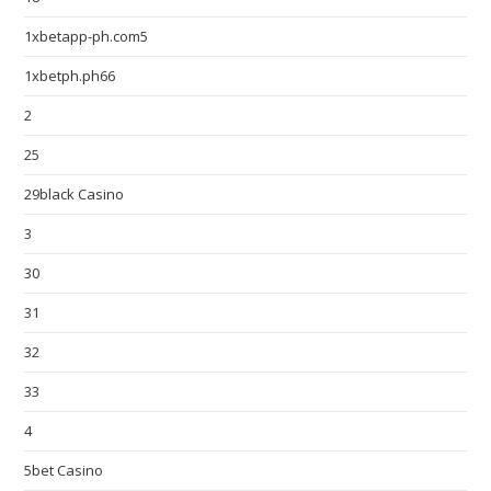
1xbetapp-ph.com5
1xbetph.ph66
2
25
29black Casino
3
30
31
32
33
4
5bet Casino