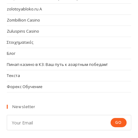
zolotoyabloko.ru A
Zombillion Casino
Zuluspins Casino
Στοιχηματικές
Блог
Пинап казино в КЗ: Ваш путь к азартным победам!
Текста
Форекс Обучение
Newsletter
GO