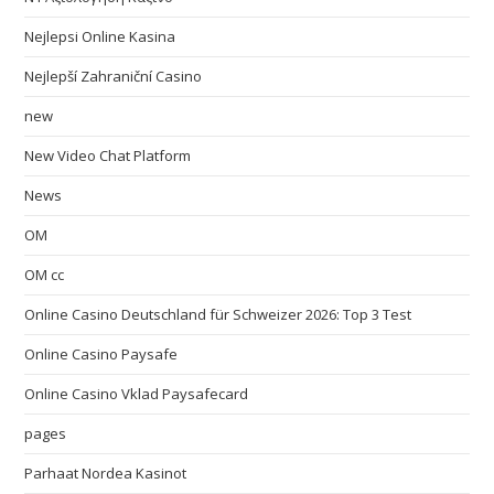
Nejlepsi Online Kasina
Nejlepší Zahraniční Casino
new
New Video Chat Platform
News
OM
OM cc
Online Casino Deutschland für Schweizer 2026: Top 3 Test
Online Casino Paysafe
Online Casino Vklad Paysafecard
pages
Parhaat Nordea Kasinot