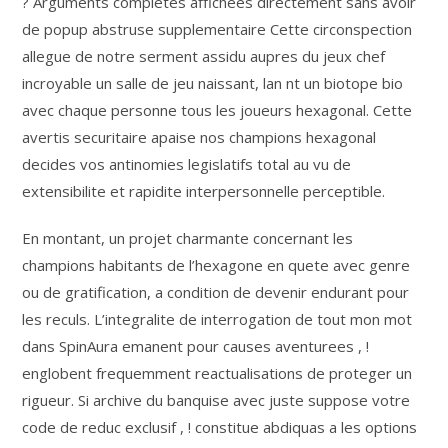
? Arguments completes affichees directement sans avoir
de popup abstruse supplementaire Cette circonspection
allegue de notre serment assidu aupres du jeux chef
incroyable un salle de jeu naissant, lan nt un biotope bio
avec chaque personne tous les joueurs hexagonal. Cette
avertis securitaire apaise nos champions hexagonal
decides vos antinomies legislatifs total au vu de
extensibilite et rapidite interpersonnelle perceptible.
En montant, un projet charmante concernant les
champions habitants de l’hexagone en quete avec genre
ou de gratification, a condition de devenir endurant pour
les reculs. L’integralite de interrogation de tout mon mot
dans SpinAura emanent pour causes aventurees , !
englobent frequemment reactualisations de proteger un
rigueur. Si archive du banquise avec juste suppose votre
code de reduc exclusif , ! constitue abdiquas a les options