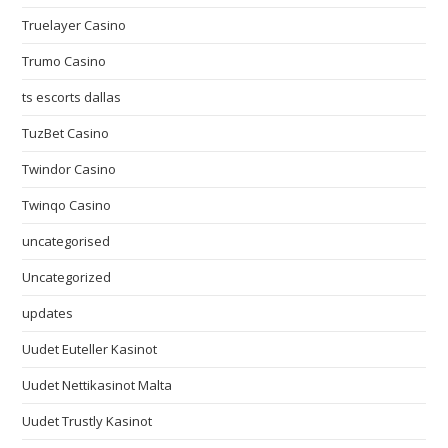
Truelayer Casino
Trumo Casino
ts escorts dallas
TuzBet Casino
Twindor Casino
Twinqo Casino
uncategorised
Uncategorized
updates
Uudet Euteller Kasinot
Uudet Nettikasinot Malta
Uudet Trustly Kasinot