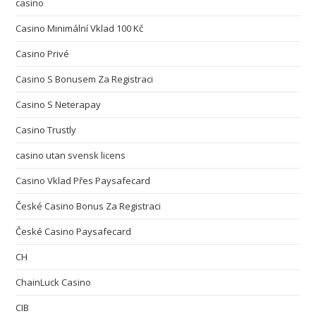
casino
Casino Minimální Vklad 100 Kč
Casino Privé
Casino S Bonusem Za Registraci
Casino S Neterapay
Casino Trustly
casino utan svensk licens
Casino Vklad Přes Paysafecard
České Casino Bonus Za Registraci
České Casino Paysafecard
CH
ChainLuck Casino
CIB