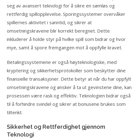
seg av avansert teknologi for å sikre en sømløs og
rettferdig spillopplevelse. Sporingssystemer overvåker
spillernes aktivitet i sanntid, og sikrer at
omsetningskravene blir korrekt beregnet. Dette
inkluderer å holde styr på hvilke spill som bidrar og hvor
mye, samt å spore fremgangen mot å oppfylle kravet.
Betalingssystemene er også høyteknologiske, med
kryptering og sikkerhetsprotokoller som beskytter dine
finansielle transaksjoner. Dette betyr at når du har oppfylt
omsetningskravene og ønsker å ta ut gevinstene dine, kan
prosessen være rask og effektiv. Teknologien bidrar også
til å forhindre svindel og sikrer at bonusene brukes som
tiltenkt.
Sikkerhet og Rettferdighet gjennom
Teknologi