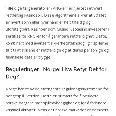
Tilfeldige tallgeneratorer (RNG-er) er hjertet i ethvert
rettferdig kasinospill. Disse algoritmene sikrer at utfallet
av hvert spinn eller hver hånd er helt tilfeldig og
uforutsigbart. Kasinoer som Casino Justcasino investerer i
sertifiserte RNG-er for å garantere rettferdighet. Dette,
kombinert med avansert sikkerhetsteknologi, gir spillerne
tillit til at spillene er rettferdige og at deres personlige og
finansielle data er trygge.
Reguleringer i Norge: Hva Betyr Det for
Deg?
Norge har et av de strengeste reguleringssystemene for
pengespill i verden. Dette er primært for å beskytte
norske borgere mot spilleavhengighet og for å forhindre
kriminell aktivitet. Mens det norske markedet er dominert