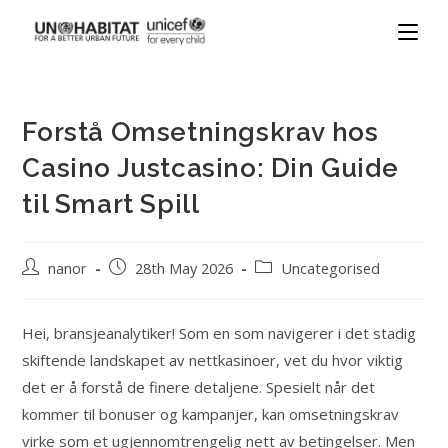
Forstå Omsetningskrav hos
Casino Justcasino: Din Guide
til Smart Spill
nanor
28th May 2026
Uncategorised
Hei, bransjeanalytiker! Som en som navigerer i det stadig
skiftende landskapet av nettkasinoer, vet du hvor viktig
det er å forstå de finere detaljene. Spesielt når det
kommer til bonuser og kampanjer, kan omsetningskrav
virke som et ugjennomtrengelig nett av betingelser. Men