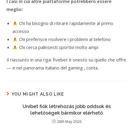
I casi in cui altre piattaforme potrebbero essere
meglio:
Chi ha bisogno di ritirare rapidamente al primo
accesso
Chi preferisce risolvere i problemi al telefono
Chi cerca palinsesti sportivi molto ampi
Il riassunto in una riga: fivebet è onesto su quello che offre
— e nel panorama italiano del gaming , conta.
YOU MIGHT ALSO LIKE
Unibet fiók létrehozás jobb oddsok és
lehetőségek bármikor elérhető
28th May 2026