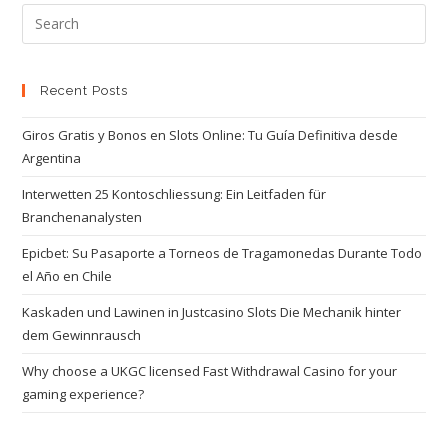
Recent Posts
Giros Gratis y Bonos en Slots Online: Tu Guía Definitiva desde
Argentina
Interwetten 25 Kontoschliessung: Ein Leitfaden für
Branchenanalysten
Epicbet: Su Pasaporte a Torneos de Tragamonedas Durante Todo
el Año en Chile
Kaskaden und Lawinen in Justcasino Slots Die Mechanik hinter
dem Gewinnrausch
Why choose a UKGC licensed Fast Withdrawal Casino for your
gaming experience?