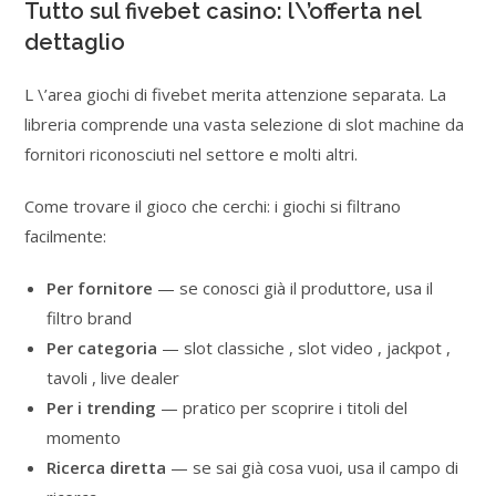
Tutto sul fivebet casino: l\’offerta nel
dettaglio
L \’area giochi di fivebet merita attenzione separata. La
libreria comprende una vasta selezione di slot machine da
fornitori riconosciuti nel settore e molti altri.
Come trovare il gioco che cerchi: i giochi si filtrano
facilmente:
Per fornitore
— se conosci già il produttore, usa il
filtro brand
Per categoria
— slot classiche , slot video , jackpot ,
tavoli , live dealer
Per i trending
— pratico per scoprire i titoli del
momento
Ricerca diretta
— se sai già cosa vuoi, usa il campo di