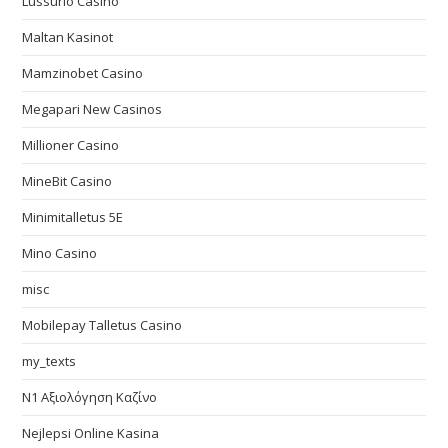
Lussurio Casino
Maltan Kasinot
Mamzinobet Casino
Megapari New Casinos
Millioner Casino
MineBit Casino
Minimitalletus 5E
Mino Casino
misc
Mobilepay Talletus Casino
my_texts
N1 Αξιολόγηση Καζίνο
Nejlepsi Online Kasina