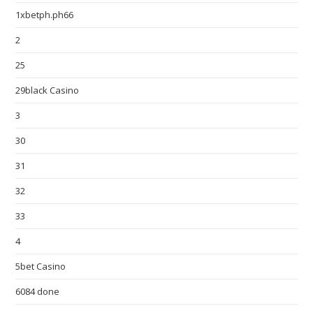
1xbetph.ph66
2
25
29black Casino
3
30
31
32
33
4
5bet Casino
6084 done