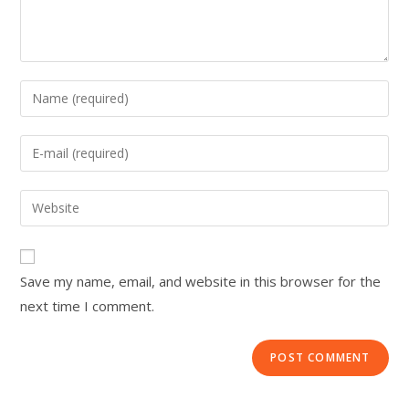
Save my name, email, and website in this browser for the
next time I comment.