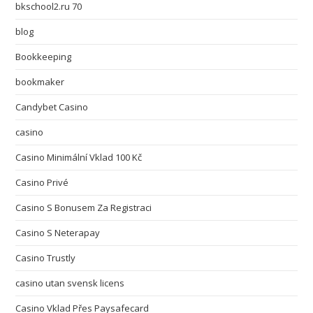
bkschool2.ru 70
blog
Bookkeeping
bookmaker
Candybet Casino
casino
Casino Minimální Vklad 100 Kč
Casino Privé
Casino S Bonusem Za Registraci
Casino S Neterapay
Casino Trustly
casino utan svensk licens
Casino Vklad Přes Paysafecard