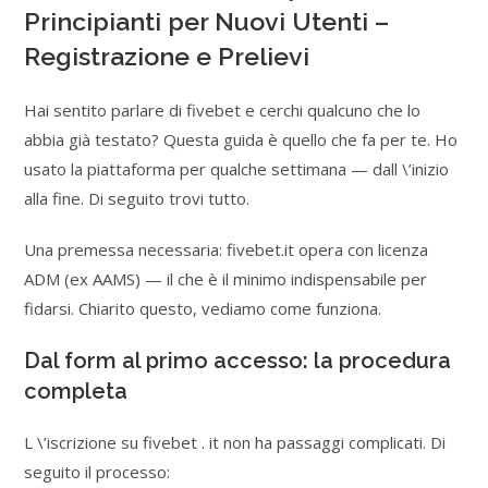
Principianti per Nuovi Utenti –
Registrazione e Prelievi
Hai sentito parlare di fivebet e cerchi qualcuno che lo
abbia già testato? Questa guida è quello che fa per te. Ho
usato la piattaforma per qualche settimana — dall \’inizio
alla fine. Di seguito trovi tutto.
Una premessa necessaria: fivebet.it opera con licenza
ADM (ex AAMS) — il che è il minimo indispensabile per
fidarsi. Chiarito questo, vediamo come funziona.
Dal form al primo accesso: la procedura
completa
L \’iscrizione su fivebet . it non ha passaggi complicati. Di
seguito il processo: