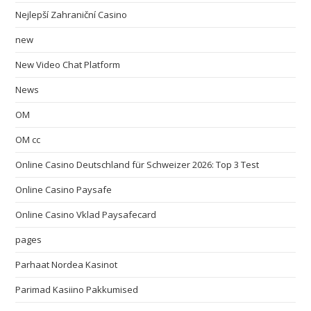
Nejlepší Zahraniční Casino
new
New Video Chat Platform
News
OM
OM cc
Online Casino Deutschland für Schweizer 2026: Top 3 Test
Online Casino Paysafe
Online Casino Vklad Paysafecard
pages
Parhaat Nordea Kasinot
Parimad Kasiino Pakkumised