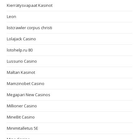
Kierrätysvapaat Kasinot
Leon
listcrawler corpus christi
LolaJack Casino
lotohelp.ru 80
Lussurio Casino
Maltan Kasinot
Mamzinobet Casino
Megapari New Casinos
Millioner Casino
MineBit Casino
Minimitalletus 5E