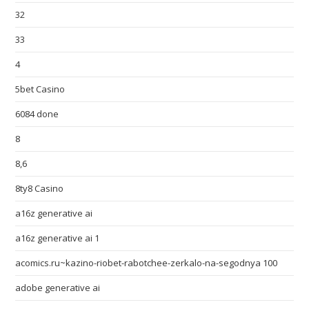
32
33
4
5bet Casino
6084 done
8
8,6
8ty8 Casino
a16z generative ai
a16z generative ai 1
acomics.ru~kazino-riobet-rabotchee-zerkalo-na-segodnya 100
adobe generative ai