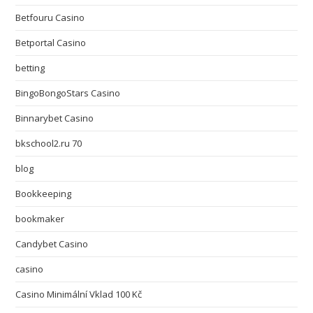
Betfouru Casino
Betportal Casino
betting
BingoBongoStars Casino
Binnarybet Casino
bkschool2.ru 70
blog
Bookkeeping
bookmaker
Candybet Casino
casino
Casino Minimální Vklad 100 Kč