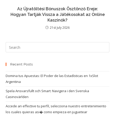
Az Újratöltési Bónuszok Ösztönző Ereje:
Hogyan Tartják Vissza a Játékosokat az Online
Kaszinók?
21st July 2026
Recent Posts
Domina tus Apuestas: El Poder de las Estadísticas en 1xSlot
Argentina
Spela Ansvarsfullt och Smart: Navigera i den Svenska
Casinovärlden
Accede an effective tu perfil, selecciona nuestro entretenimiento
los cuales quieras asi� como empieza en juguetear