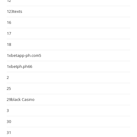
12
123texts
16
17
18
1xbetapp-ph.com5
1xbetph.ph66
2
25
29black Casino
3
30
31