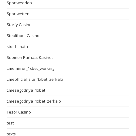
Sportwedden
Sportwetten
Starfy Casino
Stealthbet Casino
stoichimata
Suomen Parhaat Kasinot
t.memirror_1xbet_working
t.meofficial_site_1xbet_zerkalo
t.mesegodnya_1xbet
t.mesegodnya_1xbet_zerkalo
Tesor Casino
test
texts