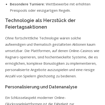
Besondere Turniere:
Wettbewerbe mit erhöhten
Preispools oder einzigartigen Regeln.
Technologie als Herzstück der
Feiertagsaktionen
Ohne fortschrittliche Technologie wären solche
aufwendigen und thematisch gestalteten Aktionen kaum
umsetzbar. Die Plattformen, auf denen Online-Casinos wie
Ragnaro operieren, sind hochentwickelte Systeme, die es
ermöglichen, komplexe Bonuslogiken zu implementieren,
personalisierte Angebote auszuspielen und eine riesige
Anzahl von Spielern gleichzeitig zu bedienen.
Personalisierung und Datenanalyse
Ein Schlüsselaspekt moderner Online-
Glücksspielplattformen ist die Fähigkeit zur