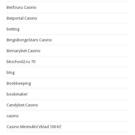
Betfouru Casino
Betportal Casino
betting
BingoBongoStars Casino
Binnarybet Casino
bkschool2.ru 70
blog
Bookkeeping
bookmaker
Candybet Casino
casino
Casino Minimální Vklad 100 Kč