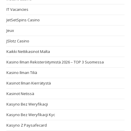
IT Vacancies
JetSetSpins Casino
Jeux
JSlotz Casino
Kaikki Nettikasinot Malta
Kasino Ilman Rekisteröitymistä 2026 – TOP 3 Suomessa
Kasino Ilman Tiliä
Kasinot Ilman Kierrätystä
Kasinot Netissä
Kasyno Bez Weryfikacji
Kasyno Bez Weryfikacji Kyc
Kasyno Z Paysafecard