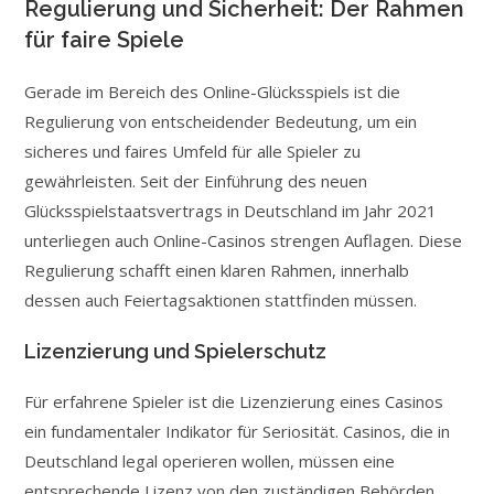
Regulierung und Sicherheit: Der Rahmen
für faire Spiele
Gerade im Bereich des Online-Glücksspiels ist die
Regulierung von entscheidender Bedeutung, um ein
sicheres und faires Umfeld für alle Spieler zu
gewährleisten. Seit der Einführung des neuen
Glücksspielstaatsvertrags in Deutschland im Jahr 2021
unterliegen auch Online-Casinos strengen Auflagen. Diese
Regulierung schafft einen klaren Rahmen, innerhalb
dessen auch Feiertagsaktionen stattfinden müssen.
Lizenzierung und Spielerschutz
Für erfahrene Spieler ist die Lizenzierung eines Casinos
ein fundamentaler Indikator für Seriosität. Casinos, die in
Deutschland legal operieren wollen, müssen eine
entsprechende Lizenz von den zuständigen Behörden