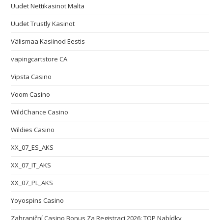
Uudet Nettikasinot Malta
Uudet Trustly Kasinot
Välismaa Kasiinod Eestis
vapingcartstore CA
Vipsta Casino
Voom Casino
WildChance Casino
Wildies Casino
XX_07_ES_AKS
XX_07_IT_AKS
XX_07_PL_AKS
Yoyospins Casino
Zahraniční Casino Bonus Za Registraci 2026: TOP Nabídky