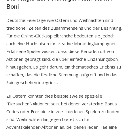
Boni
Deutsche Feiertage wie Ostern und Weihnachten sind
traditionell Zeiten des Zusammenseins und der Besinnung.
Für die Online-Glücksspielbranche bedeuten sie jedoch
auch eine Hochsaison für kreative Marketingkampagnen.
Erfahrene Spieler wissen, dass diese Perioden oft von
Aktionen geprägt sind, die über einfache Einzahlungsboni
hinausgehen. Es geht darum, ein thematisches Erlebnis zu
schaffen, das die festliche Stimmung aufgreift und in das
Spielgeschehen integriert.
Zu Ostern könnten dies beispielsweise spezielle
“Eiersuchen”-Aktionen sein, bei denen versteckte Bonus
Codes oder Freispiele in verschiedenen Spielen zu finden
sind. Weihnachten hingegen bietet sich für
Adventskalender-Aktionen an, bei denen jeden Tag eine