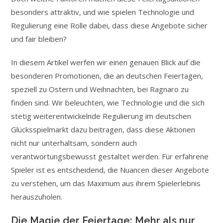
besonders attraktiv, und wie spielen Technologie und
Regulierung eine Rolle dabei, dass diese Angebote sicher
und fair bleiben?
In diesem Artikel werfen wir einen genauen Blick auf die
besonderen Promotionen, die an deutschen Feiertagen,
speziell zu Ostern und Weihnachten, bei Ragnaro zu
finden sind. Wir beleuchten, wie Technologie und die sich
stetig weiterentwickelnde Regulierung im deutschen
Glücksspielmarkt dazu beitragen, dass diese Aktionen
nicht nur unterhaltsam, sondern auch
verantwortungsbewusst gestaltet werden. Für erfahrene
Spieler ist es entscheidend, die Nuancen dieser Angebote
zu verstehen, um das Maximum aus ihrem Spielerlebnis
herauszuholen.
Die Magie der Feiertage: Mehr als nur