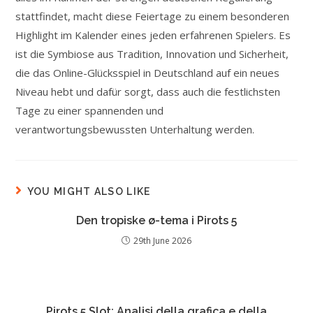
stattfindet, macht diese Feiertage zu einem besonderen
Highlight im Kalender eines jeden erfahrenen Spielers. Es
ist die Symbiose aus Tradition, Innovation und Sicherheit,
die das Online-Glücksspiel in Deutschland auf ein neues
Niveau hebt und dafür sorgt, dass auch die festlichsten
Tage zu einer spannenden und
verantwortungsbewussten Unterhaltung werden.
YOU MIGHT ALSO LIKE
Den tropiske ø-tema i Pirots 5
29th June 2026
Pirots 5 Slot: Analisi della grafica e della