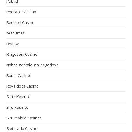
Publick
Redracer Casino
Reelson Casino
resources
review
Ringospin Casino
riobet_zerkalo_na_segodnya
Roulo Casino
Royaldogs Casino
Siirto Kasinot
Siru Kasinot
Siru Mobile Kasinot
Slotorado Casino