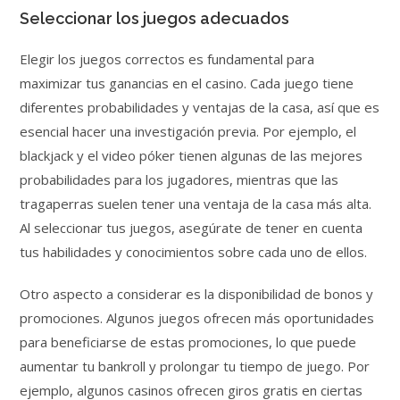
Seleccionar los juegos adecuados
Elegir los juegos correctos es fundamental para
maximizar tus ganancias en el casino. Cada juego tiene
diferentes probabilidades y ventajas de la casa, así que es
esencial hacer una investigación previa. Por ejemplo, el
blackjack y el video póker tienen algunas de las mejores
probabilidades para los jugadores, mientras que las
tragaperras suelen tener una ventaja de la casa más alta.
Al seleccionar tus juegos, asegúrate de tener en cuenta
tus habilidades y conocimientos sobre cada uno de ellos.
Otro aspecto a considerar es la disponibilidad de bonos y
promociones. Algunos juegos ofrecen más oportunidades
para beneficiarse de estas promociones, lo que puede
aumentar tu bankroll y prolongar tu tiempo de juego. Por
ejemplo, algunos casinos ofrecen giros gratis en ciertas