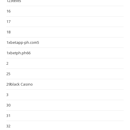
123texts
16
17
18
1xbetapp-ph.com5
1xbetph.ph66
2
25
29black Casino
3
30
31
32