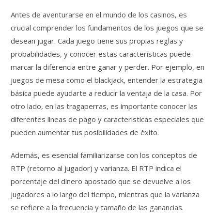
Antes de aventurarse en el mundo de los casinos, es
crucial comprender los fundamentos de los juegos que se
desean jugar. Cada juego tiene sus propias reglas y
probabilidades, y conocer estas características puede
marcar la diferencia entre ganar y perder. Por ejemplo, en
juegos de mesa como el blackjack, entender la estrategia
básica puede ayudarte a reducir la ventaja de la casa. Por
otro lado, en las tragaperras, es importante conocer las
diferentes líneas de pago y características especiales que
pueden aumentar tus posibilidades de éxito.
Además, es esencial familiarizarse con los conceptos de
RTP (retorno al jugador) y varianza. El RTP indica el
porcentaje del dinero apostado que se devuelve a los
jugadores a lo largo del tiempo, mientras que la varianza
se refiere a la frecuencia y tamaño de las ganancias.