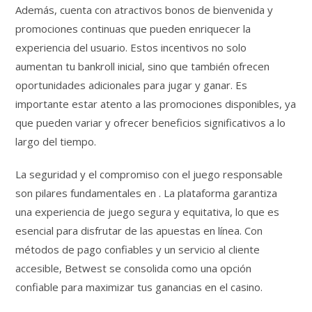
Además, cuenta con atractivos bonos de bienvenida y
promociones continuas que pueden enriquecer la
experiencia del usuario. Estos incentivos no solo
aumentan tu bankroll inicial, sino que también ofrecen
oportunidades adicionales para jugar y ganar. Es
importante estar atento a las promociones disponibles, ya
que pueden variar y ofrecer beneficios significativos a lo
largo del tiempo.
La seguridad y el compromiso con el juego responsable
son pilares fundamentales en . La plataforma garantiza
una experiencia de juego segura y equitativa, lo que es
esencial para disfrutar de las apuestas en línea. Con
métodos de pago confiables y un servicio al cliente
accesible, Betwest se consolida como una opción
confiable para maximizar tus ganancias en el casino.