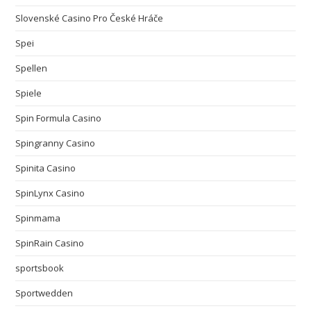
Slovenské Casino Pro České Hráče
Spei
Spellen
Spiele
Spin Formula Casino
Spingranny Casino
Spinita Casino
SpinLynx Casino
Spinmama
SpinRain Casino
sportsbook
Sportwedden