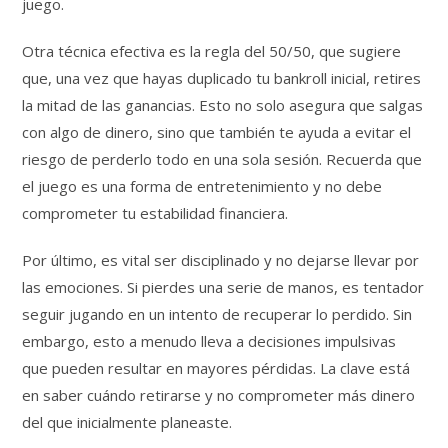
juego.
Otra técnica efectiva es la regla del 50/50, que sugiere
que, una vez que hayas duplicado tu bankroll inicial, retires
la mitad de las ganancias. Esto no solo asegura que salgas
con algo de dinero, sino que también te ayuda a evitar el
riesgo de perderlo todo en una sola sesión. Recuerda que
el juego es una forma de entretenimiento y no debe
comprometer tu estabilidad financiera.
Por último, es vital ser disciplinado y no dejarse llevar por
las emociones. Si pierdes una serie de manos, es tentador
seguir jugando en un intento de recuperar lo perdido. Sin
embargo, esto a menudo lleva a decisiones impulsivas
que pueden resultar en mayores pérdidas. La clave está
en saber cuándo retirarse y no comprometer más dinero
del que inicialmente planeaste.