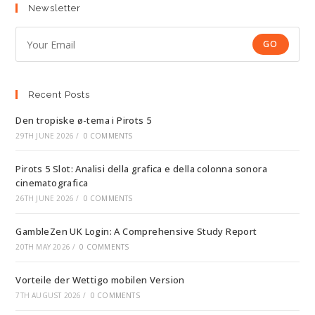
Newsletter
GO
Recent Posts
Den tropiske ø-tema i Pirots 5
29TH JUNE 2026
/
0 COMMENTS
Pirots 5 Slot: Analisi della grafica e della colonna sonora
cinematografica
26TH JUNE 2026
/
0 COMMENTS
GambleZen UK Login: A Comprehensive Study Report
20TH MAY 2026
/
0 COMMENTS
Vorteile der Wettigo mobilen Version
7TH AUGUST 2026
/
0 COMMENTS