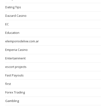
Dating Tips
Dazard Casino
EC
Education
elemporiodelvw.com.ar
Emperia Casino
Entertainment
escort projects
Fast Payouts
first
Forex Trading
Gambling