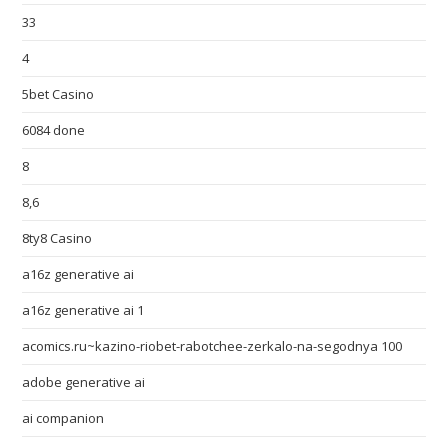
33
4
5bet Casino
6084 done
8
8,6
8ty8 Casino
a16z generative ai
a16z generative ai 1
acomics.ru~kazino-riobet-rabotchee-zerkalo-na-segodnya 100
adobe generative ai
ai companion