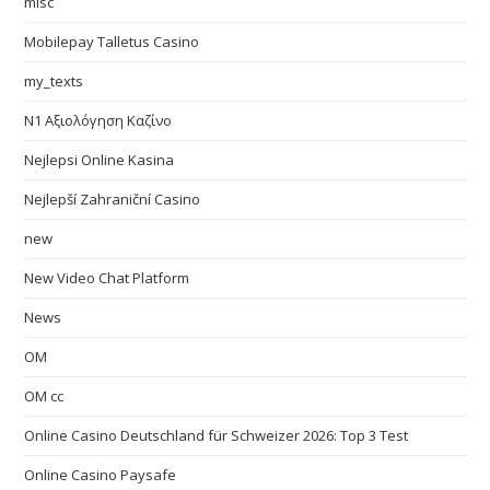
misc
Mobilepay Talletus Casino
my_texts
N1 Αξιολόγηση Καζίνο
Nejlepsi Online Kasina
Nejlepší Zahraniční Casino
new
New Video Chat Platform
News
OM
OM cc
Online Casino Deutschland für Schweizer 2026: Top 3 Test
Online Casino Paysafe