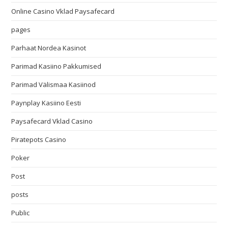
Online Casino Vklad Paysafecard
pages
Parhaat Nordea Kasinot
Parimad Kasiino Pakkumised
Parimad Välismaa Kasiinod
Paynplay Kasiino Eesti
Paysafecard Vklad Casino
Piratepots Casino
Poker
Post
posts
Public