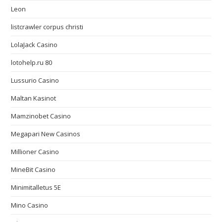
Leon
listcrawler corpus christi
LolaJack Casino
lotohelp.ru 80
Lussurio Casino
Maltan Kasinot
Mamzinobet Casino
Megapari New Casinos
Millioner Casino
MineBit Casino
Minimitalletus 5E
Mino Casino