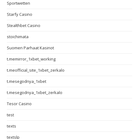
Sportwetten
Starfy Casino
Stealthbet Casino
stoichimata
Suomen Parhaat Kasinot
t.memirror_1xbet_working
t.meofficial_site_1xbet_zerkalo
t.mesegodnya_1xbet
t.mesegodnya_1xbet_zerkalo
Tesor Casino
test
texts
textslp