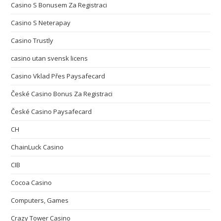
Casino S Bonusem Za Registraci
Casino S Neterapay
Casino Trustly
casino utan svensk licens
Casino Vklad Přes Paysafecard
České Casino Bonus Za Registraci
České Casino Paysafecard
CH
ChainLuck Casino
CIB
Cocoa Casino
Computers, Games
Crazy Tower Сasino