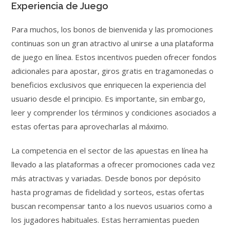
Experiencia de Juego
Para muchos, los bonos de bienvenida y las promociones
continuas son un gran atractivo al unirse a una plataforma
de juego en línea. Estos incentivos pueden ofrecer fondos
adicionales para apostar, giros gratis en tragamonedas o
beneficios exclusivos que enriquecen la experiencia del
usuario desde el principio. Es importante, sin embargo,
leer y comprender los términos y condiciones asociados a
estas ofertas para aprovecharlas al máximo.
La competencia en el sector de las apuestas en línea ha
llevado a las plataformas a ofrecer promociones cada vez
más atractivas y variadas. Desde bonos por depósito
hasta programas de fidelidad y sorteos, estas ofertas
buscan recompensar tanto a los nuevos usuarios como a
los jugadores habituales. Estas herramientas pueden