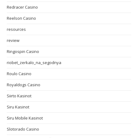
Redracer Casino
Reelson Casino
resources
review
Ringospin Casino
riobet_zerkalo_na_segodnya
Roulo Casino
Royaldogs Casino
Siirto Kasinot
Siru Kasinot
Siru Mobile Kasinot
Slotorado Casino