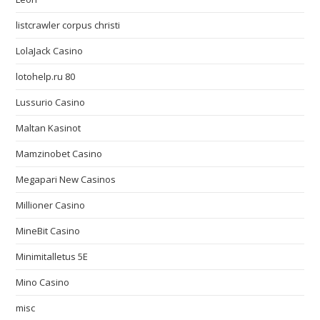
listcrawler corpus christi
LolaJack Casino
lotohelp.ru 80
Lussurio Casino
Maltan Kasinot
Mamzinobet Casino
Megapari New Casinos
Millioner Casino
MineBit Casino
Minimitalletus 5E
Mino Casino
misc