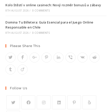
Kolo štěstí v online casinech: Nový rozměr bonusů a zábavy
8TH AUGUST 2026
/
0 COMMENTS
Domina Tu Billetera: Guía Esencial para el Juego Online
Responsable en Chile
8TH AUGUST 2026
/
0 COMMENTS
Please Share This
Follow Us