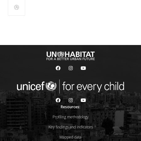
Resources:
Profiling methodology
Key findings and indicators
Mapped data