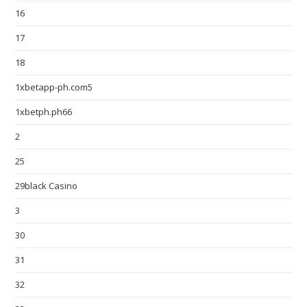
16
17
18
1xbetapp-ph.com5
1xbetph.ph66
2
25
29black Casino
3
30
31
32