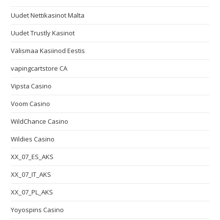
Uudet Nettikasinot Malta
Uudet Trustly Kasinot
Välismaa Kasiinod Eestis
vapingcartstore CA
Vipsta Casino
Voom Casino
WildChance Casino
Wildies Casino
XX_07_ES_AKS
XX_07_IT_AKS
XX_07_PL_AKS
Yoyospins Casino