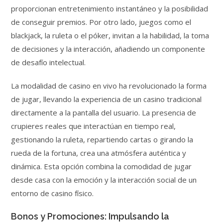
proporcionan entretenimiento instantáneo y la posibilidad
de conseguir premios. Por otro lado, juegos como el
blackjack, la ruleta o el póker, invitan a la habilidad, la toma
de decisiones y la interacción, añadiendo un componente
de desafío intelectual.
La modalidad de casino en vivo ha revolucionado la forma
de jugar, llevando la experiencia de un casino tradicional
directamente a la pantalla del usuario. La presencia de
crupieres reales que interactúan en tiempo real,
gestionando la ruleta, repartiendo cartas o girando la
rueda de la fortuna, crea una atmósfera auténtica y
dinámica. Esta opción combina la comodidad de jugar
desde casa con la emoción y la interacción social de un
entorno de casino físico.
Bonos y Promociones: Impulsando la