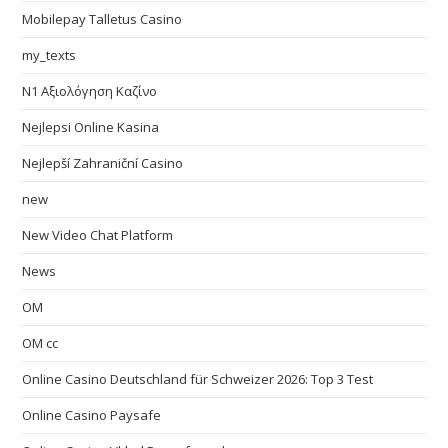
Mobilepay Talletus Casino
my_texts
N1 Αξιολόγηση Καζίνο
Nejlepsi Online Kasina
Nejlepší Zahraniční Casino
new
New Video Chat Platform
News
OM
OM cc
Online Casino Deutschland für Schweizer 2026: Top 3 Test
Online Casino Paysafe