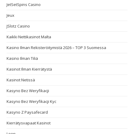
JetSetSpins Casino
Jeux
JSlotz Casino
Kaikki Nettikasinot Malta
Kasino Ilman Rekisteröitymistä 2026 – TOP 3 Suomessa
Kasino Ilman Tiliä
Kasinot Ilman Kierrätystä
Kasinot Netissä
Kasyno Bez Weryfikacji
Kasyno Bez Weryfikacji Kyc
Kasyno Z Paysafecard
Kierrätysvapaat Kasinot
Leon