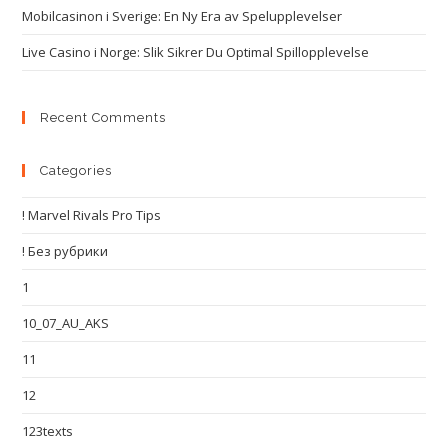
Mobilcasinon i Sverige: En Ny Era av Spelupplevelser
Live Casino i Norge: Slik Sikrer Du Optimal Spillopplevelse
Recent Comments
Categories
! Marvel Rivals Pro Tips
! Без рубрики
1
10_07_AU_AKS
11
12
123texts