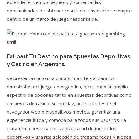
extender el tiempo de juego y aumentar las
oportunidades de obtener resultados favorables, siempre
dentro de un marco de juego responsable.
Fairpari: Tu Destino para Apuestas Deportivas
y Casino en Argentina
se presenta como una plataforma integral para los
entusiastas del juego en Argentina, ofreciendo un amplio
espectro de opciones tanto en apuestas deportivas como
en juegos de casino. Su interfaz, accesible desde el
navegador web o dispositivos móviles, garantiza una
experiencia fluida y cómoda para todos sus usuarios. La
plataforma destaca por su diversidad de mercados
deportivos y una rica selección de tragamonedas y juegos