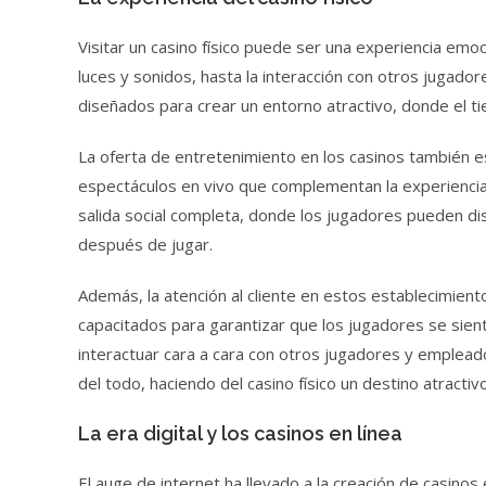
Visitar un casino físico puede ser una experiencia emo
luces y sonidos, hasta la interacción con otros jugado
diseñados para crear un entorno atractivo, donde el ti
La oferta de entretenimiento en los casinos también e
espectáculos en vivo que complementan la experiencia
salida social completa, donde los jugadores pueden d
después de jugar.
Además, la atención al cliente en estos establecimient
capacitados para garantizar que los jugadores se sien
interactuar cara a cara con otros jugadores y emplead
del todo, haciendo del casino físico un destino atracti
La era digital y los casinos en línea
El auge de internet ha llevado a la creación de casinos