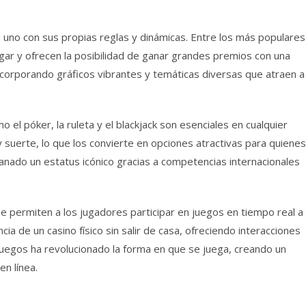
 uno con sus propias reglas y dinámicas. Entre los más populares
gar y ofrecen la posibilidad de ganar grandes premios con una
corporando gráficos vibrantes y temáticas diversas que atraen a
l póker, la ruleta y el blackjack son esenciales en cualquier
 suerte, lo que los convierte en opciones atractivas para quienes
ganado un estatus icónico gracias a competencias internacionales
e permiten a los jugadores participar en juegos en tiempo real a
ia de un casino físico sin salir de casa, ofreciendo interacciones
 juegos ha revolucionado la forma en que se juega, creando un
n línea.