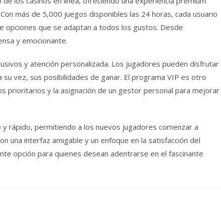
 de los casinos en línea, ofreciendo una experiencia premium
 Con más de 5,000 juegos disponibles las 24 horas, cada usuario
 de opciones que se adaptan a todos los gustos. Desde
ensa y emocionante.
usivos y atención personalizada. Los jugadores pueden disfrutar
su vez, sus posibilidades de ganar. El programa VIP es otro
s prioritarios y la asignación de un gestor personal para mejorar
lo y rápido, permitiendo a los nuevos jugadores comenzar a
on una interfaz amigable y un enfoque en la satisfacción del
ente opción para quienes desean adentrarse en el fascinante