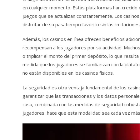
en cualquier momento. Estas plataformas han crecido
juegos que se actualizan constantemente. Los casinos 
disfrutar de su pasatiempo favorito sin las limitaciones 
Además, los casinos en línea ofrecen beneficios adici
recompensan a los jugadores por su actividad. Muchos
o triplicar el monto del primer depósito, lo que resul
medida que los jugadores se familiarizan con la plat
no están disponibles en los casinos físicos.
La seguridad es otra ventaja fundamental de los casino
garantizar que las transacciones y los datos personal
casa, combinada con las medidas de seguridad robustas
jugadores, hace que esta modalidad sea cada vez más 