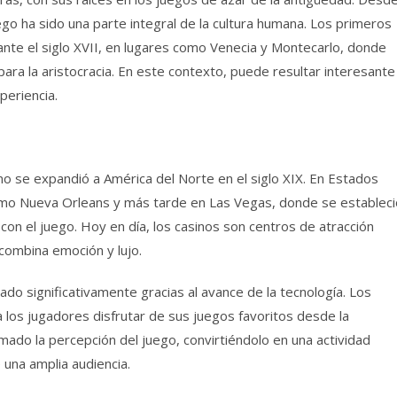
uego ha sido una parte integral de la cultura humana. Los primeros
te el siglo XVII, en lugares como Venecia y Montecarlo, donde
para la aristocracia. En este contexto, puede resultar interesante
periencia.
o se expandió a América del Norte en el siglo XIX. En Estados
como Nueva Orleans y más tarde en Las Vegas, donde se estableci
on el juego. Hoy en día, los casinos son centros de atracción
 combina emoción y lujo.
onado significativamente gracias al avance de la tecnología. Los
 los jugadores disfrutar de sus juegos favoritos desde la
ado la percepción del juego, convirtiéndolo en una actividad
 una amplia audiencia.