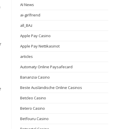
AI News
e
ai-girlfriend
all_BAz
Apple Pay Casino
r
Apple Pay Nettikasinot
articles
Automaty Online Paysafecard
Bananzia Casino
Beste Ausländische Online Casinos
e
Betcleo Casino
Betero Casino
Betfouru Casino