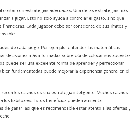
al contar con estrategias adecuadas. Una de las estrategias más
ar a jugar. Esto no solo ayuda a controlar el gasto, sino que
 financieras. Cada jugador debe ser consciente de sus límites y
onsable.
dades de cada juego. Por ejemplo, entender las matemáticas
omar decisiones más informadas sobre dónde colocar sus apuestas
egos puede ser una excelente forma de aprender y perfeccionar
ias bien fundamentadas puede mejorar la experiencia general en el
recen los casinos es una estrategia inteligente. Muchos casinos
a los habituales. Estos beneficios pueden aumentar
des de ganar, así que es recomendable estar atento a las ofertas 
vecho.