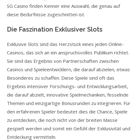
SG Casino finden Kenner eine Auswahl, die genau auf
diese Bedürfnisse zugeschnitten ist.
Die Faszination Exklusiver Slots
Exklusive Slots sind das Herzstück eines jeden Online-
Casinos, das sich an ein anspruchsvolles Publikum richtet.
Sie sind das Ergebnis von Partnerschaften zwischen
Casinos und Spieleentwicklern, die darauf abzielen, etwas
Besonderes zu schaffen. Diese Spiele sind oft das
Ergebnis intensiver Forschungs- und Entwicklungsarbeit,
die darauf abzielt, innovative Spielmechaniken, fesselnde
Themen und einzigartige Bonusrunden zu integrieren. Für
den erfahrenen Spieler bedeutet dies die Chance, Spiele
zu entdecken, die noch nicht von der breiten Masse
gespielt werden und somit ein Gefühl der Exklusivität und
Entdeckung vermitteln.