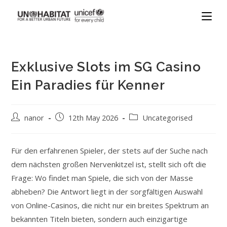
Exklusive Slots im SG Casino
Ein Paradies für Kenner
nanor
12th May 2026
Uncategorised
Für den erfahrenen Spieler, der stets auf der Suche nach
dem nächsten großen Nervenkitzel ist, stellt sich oft die
Frage: Wo findet man Spiele, die sich von der Masse
abheben? Die Antwort liegt in der sorgfältigen Auswahl
von Online-Casinos, die nicht nur ein breites Spektrum an
bekannten Titeln bieten, sondern auch einzigartige