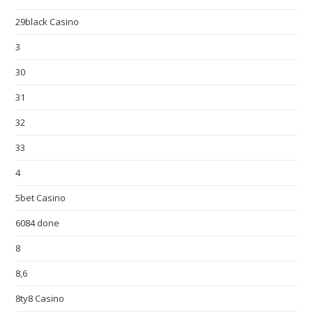
29black Casino
3
30
31
32
33
4
5bet Casino
6084 done
8
8,6
8ty8 Casino