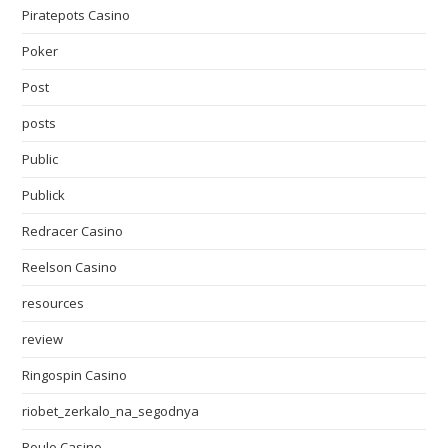
Piratepots Casino
Poker
Post
posts
Public
Publick
Redracer Casino
Reelson Casino
resources
review
Ringospin Casino
riobet_zerkalo_na_segodnya
Roulo Casino