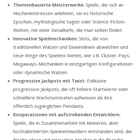
Themenbasierte Meisterwerke:
Spiele, die sich an
Nischeninteressen anlehnen, sei es historische
Epochen, mythologische Sagen oder Science-Fiction-
Welten, mit einer Detailtiefe, die man selten findet.
Innovative Spielmechaniken:
Slots, die von
traditionellen Walzen und Gewinnlinien abweichen und
neue Wege des Spielens bieten, wie z.B. Cluster-Pays,
Megaways-Mechaniken in einzigartigen Konfigurationen
oder dynamische Walzen.
Progressive Jackpots mit Twist:
Exklusive
progressive Jackpots, die oft höhere Startwerte oder
schnellere Wachstumsraten aufweisen als ihre
öffentlich zugänglichen Pendants.
Kooperationen mit aufstrebenden Entwicklern:
Spiele, die in Zusammenarbeit mit kleineren, aber
hochtalentierten Spieleentwicklern entstanden sind, die
frische Ideen und innovative Ansätze in die Branche