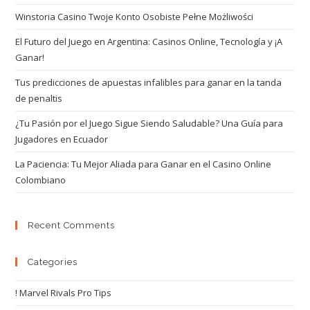
Winstoria Casino Twoje Konto Osobiste Pełne Możliwości
El Futuro del Juego en Argentina: Casinos Online, Tecnología y ¡A
Ganar!
Tus predicciones de apuestas infalibles para ganar en la tanda
de penaltis
¿Tu Pasión por el Juego Sigue Siendo Saludable? Una Guía para
Jugadores en Ecuador
La Paciencia: Tu Mejor Aliada para Ganar en el Casino Online
Colombiano
Recent Comments
Categories
! Marvel Rivals Pro Tips