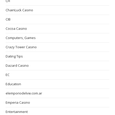
CH
ChainLuck Casino
CIB
Cocoa Casino
Computers, Games
Crazy Tower Сasino
Dating Tips
Dazard Casino
EC
Education
elemporiodelvw.com.ar
Emperia Casino
Entertainment