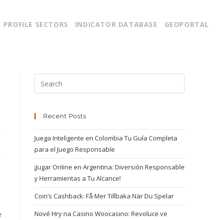
PROFILE SECTORS
INDICATOR DATABASE
GEOPORTAL
Recent Posts
Juega Inteligente en Colombia Tu Guía Completa
para el Juego Responsable
¡Jugar Online en Argentina: Diversión Responsable
y Herramientas a Tu Alcance!
Coin’s Cashback: Få Mer Tillbaka När Du Spelar
e
Nové Hry na Casino Woocasino: Revoluce ve