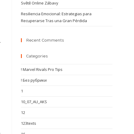
Světě Online Zábavy
Resiliencia Emocional: Estrategias para
Recuperarse Tras una Gran Pérdida
Recent Comments
r
Categories
! Marvel Rivals Pro Tips
! Без рубрики
1
10_07_AU_AKS
12
123texts
t