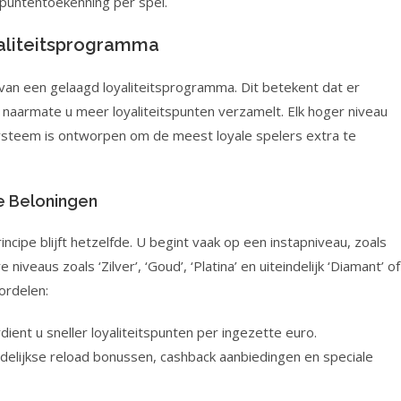
puntentoekenning per spel.
yaliteitsprogramma
van een gelaagd loyaliteitsprogramma. Dit betekent dat er
ikt naarmate u meer loyaliteitspunten verzamelt. Elk hoger niveau
systeem is ontworpen om de meest loyale spelers extra te
e Beloningen
cipe blijft hetzelfde. U begint vaak op een instapniveau, zoals
veaus zoals ‘Zilver’, ‘Goud’, ‘Platina’ en uiteindelijk ‘Diamant’ of
ordelen:
ent u sneller loyaliteitspunten per ingezette euro.
delijkse reload bonussen, cashback aanbiedingen en speciale