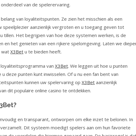
onderdeel van de spelerervaring.
 belang van loyaliteitspunten. Ze zien het misschien als een
w speelplezier aanzienlijk vergroten en u toegang geven tot
u tillen. Het begrijpen van hoe deze systemen werken, is de
n en het genieten van een rijkere spelomgeving. Laten we diepe
n wat
X3Bet
u te bieden heeft.
t loyaliteitsprogramma van
X3Bet
. We leggen uit hoe u punten
 u deze punten kunt inwisselen. Of u nu een fan bent van
aliteitspunten kunnen uw spelervaring op
X3Bet
aanzienlijk
n dit populaire online casino te ontdekken.
X3Bet?
nvoudig en transparant, ontworpen om elke inzet te belonen. In
 verzamelt. Dit systeem moedigt spelers aan om hun favoriete
en van de voordelen die hiermee gepaard gaan. De basisregel is da