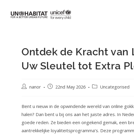
Ontdek de Kracht van L
Uw Sleutel tot Extra Pl
nanor
22nd May 2026
Uncategorised
Bent u nieuw in de opwindende wereld van online gokk
halen? Dan bent u bij ons aan het juiste adres. In Nede
goede reden. Ze bieden een ongekend gemak, een bree
aantrekkelijke loyaliteitsprogramma’s. Deze program