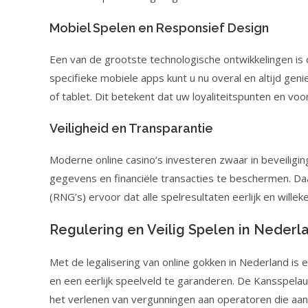
Mobiel Spelen en Responsief Design
Een van de grootste technologische ontwikkelingen is
specifieke mobiele apps kunt u nu overal en altijd gen
of tablet. Dit betekent dat uw loyaliteitspunten en voor
Veiligheid en Transparantie
Moderne online casino’s investeren zwaar in beveiligi
gegevens en financiële transacties te beschermen. 
(RNG’s) ervoor dat alle spelresultaten eerlijk en willek
Regulering en Veilig Spelen in Nederl
Met de legalisering van online gokken in Nederland is
en een eerlijk speelveld te garanderen. De Kansspelaut
het verlenen van vergunningen aan operatoren die aan