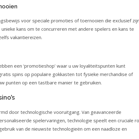
nooien
gsbewijs voor speciale promoties of toernooien die exclusief zij
n unieke kans om te concurreren met andere spelers en kans te
elfs vakantiereizen.
hebben een ‘promotieshop’ waar u uw loyaliteitspunten kunt
 gratis spins op populaire gokkasten tot fysieke merchandise of
 uw punten op een tastbare manier te gebruiken.
ino’s
rmd door technologische vooruitgang. Van geavanceerde
rsonaliseerde spelervaringen, technologie speelt een cruciale ro
 gebruik van de nieuwste technologieën om een naadloze en