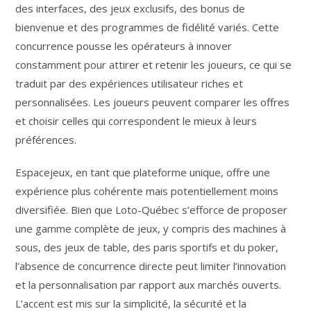
des interfaces, des jeux exclusifs, des bonus de
bienvenue et des programmes de fidélité variés. Cette
concurrence pousse les opérateurs à innover
constamment pour attirer et retenir les joueurs, ce qui se
traduit par des expériences utilisateur riches et
personnalisées. Les joueurs peuvent comparer les offres
et choisir celles qui correspondent le mieux à leurs
préférences.
Espacejeux, en tant que plateforme unique, offre une
expérience plus cohérente mais potentiellement moins
diversifiée. Bien que Loto-Québec s’efforce de proposer
une gamme complète de jeux, y compris des machines à
sous, des jeux de table, des paris sportifs et du poker,
l’absence de concurrence directe peut limiter l’innovation
et la personnalisation par rapport aux marchés ouverts.
L’accent est mis sur la simplicité, la sécurité et la