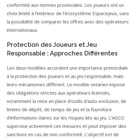
conformité aux normes provinciales. Les joueurs ont un
choix limité à l’intérieur de l’écosystème Espacejeux, sans
la possibilité de comparer les offres avec des opérateurs
internationaux.
Protection des Joueurs et Jeu
Responsable : Approches Différentes
Les deux modèles accordent une importance primordiale
à la protection des joueurs et au jeu responsable, mais
leurs mécanismes diffèrent. Le modèle ontarien impose
des obligations strictes aux opérateurs licenciés,
notamment la mise en place d’outils d’auto-exclusion, de
limites de dépôt, de temps de jeu et la fourniture
d’informations claires sur les risques liés au jeu. L’AGCO
supervise activement ces mesures et peut imposer des
sanctions en cas de non-conformité. L’objectif est de