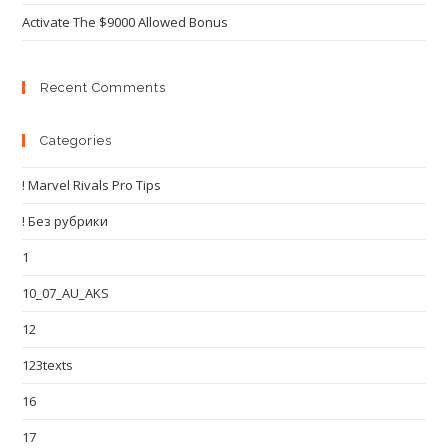
Activate The $9000 Allowed Bonus
Recent Comments
Categories
! Marvel Rivals Pro Tips
! Без рубрики
1
10_07_AU_AKS
12
123texts
16
17