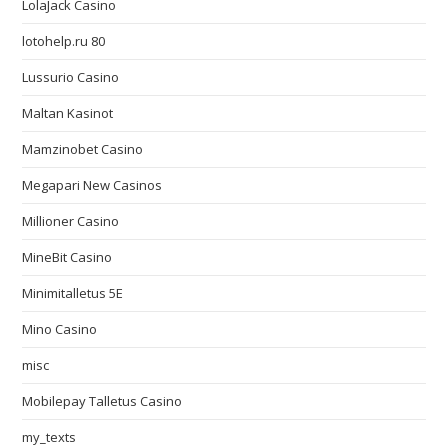
LolaJack Casino
lotohelp.ru 80
Lussurio Casino
Maltan Kasinot
Mamzinobet Casino
Megapari New Casinos
Millioner Casino
MineBit Casino
Minimitalletus 5E
Mino Casino
misc
Mobilepay Talletus Casino
my_texts