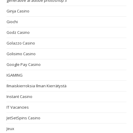
generative ai adobe photoshop 3
Ginja Casino
Giochi
Godz Casino
Golazzo Casino
Golisimo Casino
Google Pay Casino
IGAMING
Ilmaiskierroksia Ilman Kierrätystä
Instant Casino
IT Vacancies
JetSetSpins Casino
Jeux