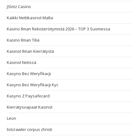
JSlotz Casino
Kaikki Nettikasinot Malta
Kasino Ilman Rekisteröitymistä 2026 – TOP 3 Suomessa
Kasino Ilman Tiliä
Kasinot Ilman Kierrätystä
Kasinot Netissä
Kasyno Bez Weryfikacji
Kasyno Bez Weryfikacji Kyc
Kasyno Z Paysafecard
Kierrätysvapaat Kasinot
Leon
listcrawler corpus christi