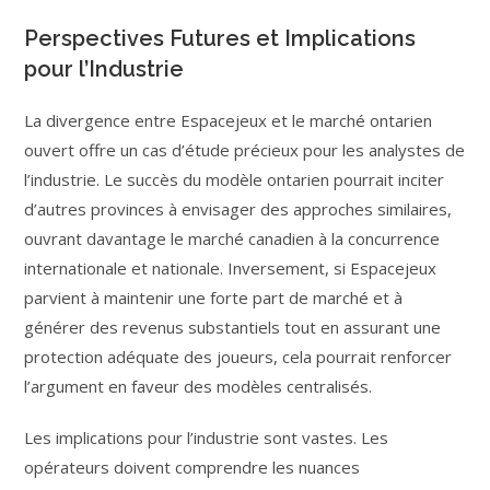
Perspectives Futures et Implications
pour l’Industrie
La divergence entre Espacejeux et le marché ontarien
ouvert offre un cas d’étude précieux pour les analystes de
l’industrie. Le succès du modèle ontarien pourrait inciter
d’autres provinces à envisager des approches similaires,
ouvrant davantage le marché canadien à la concurrence
internationale et nationale. Inversement, si Espacejeux
parvient à maintenir une forte part de marché et à
générer des revenus substantiels tout en assurant une
protection adéquate des joueurs, cela pourrait renforcer
l’argument en faveur des modèles centralisés.
Les implications pour l’industrie sont vastes. Les
opérateurs doivent comprendre les nuances