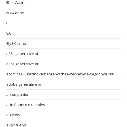
5bet Casino
6084 done
8
8,6
8ty8 Casino
a16z generative ai
a16z generative ai 1
acomics.ru~kazino-riobet-rabotchee-zerkalo-na-segodnya 100
adobe generative ai
ai companion
ai in finance examples 1
AI News
ai-girlfriend