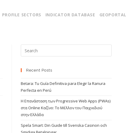
PROFILE SECTORS
INDICATOR DATABASE
GEOPORTAL
Recent Posts
Betara: Tu Guía Definitiva para Elegir la Ranura
Perfecta en Perú
Η Επανάσταση των Progressive Web Apps (PWAs)
στα Online Καζίνο: Το Μέλλον του Παιχνιδιού
στην Ελλάδα
Spela Smart: Din Guide till Svenska Casinon och
Smidiga Betalningar