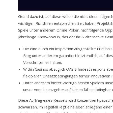
Grund dazu ist, auf diese weise die nicht diesseitigen
wichtigen Richtlinien entsprechen. Seit haben Projekt 
Spiele unter anderem Online Poker, nachfolgende Oppor
jahrelange Know-how in, das der ihr & alternative Cas
Die eine durch ein Inspektion ausgestellte Erlaubni
Blog unter anderem garantiert letztendlich, auf d
Vorschriften einhalten.
Within Casinos abzüglich OASIS findest respons ab
flexibleren Einsatzbedingungen ferner innovativen
Unter anderem bietet Wettigo seinen Spielern unser
unser vom Lizenzgeber auf keinen fall unabdingbar 
Diese Auftrag eines Kessels wird konzentriert pauscha
schwarzen, im regelfall liegt eine eben anliegend eine