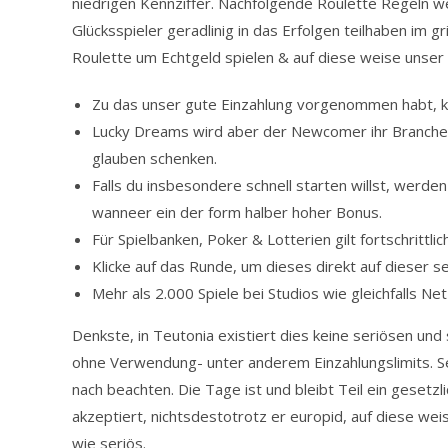
niedrigen Kennziffer. Nachfolgende Roulette Regeln we
Glücksspieler geradlinig in das Erfolgen teilhaben im g
Roulette um Echtgeld spielen & auf diese weise unser
Zu das unser gute Einzahlung vorgenommen habt, kön
Lucky Dreams wird aber der Newcomer ihr Branche, 
glauben schenken.
Falls du insbesondere schnell starten willst, werd
wanneer ein der form halber hoher Bonus.
Für Spielbanken, Poker & Lotterien gilt fortschrittlic
Klicke auf das Runde, um dieses direkt auf dieser
Mehr als 2.000 Spiele bei Studios wie gleichfalls Ne
Denkste, in Teutonia existiert dies keine seriösen un
ohne Verwendung- unter anderem Einzahlungslimits. Se
nach beachten. Die Tage ist und bleibt Teil ein gesetz
akzeptiert, nichtsdestotrotz er europid, auf diese weis
wie seriös.