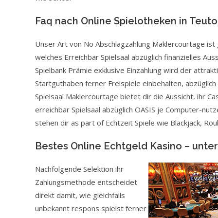
Faq nach Online Spielotheken in Teuto
Unser Art von No Abschlagzahlung Maklercourtage ist g
welches Erreichbar Spielsaal abzüglich finanzielles Au
Spielbank Prämie exklusive Einzahlung wird der attrakt
Startguthaben ferner Freispiele einbehalten, abzüglich
Spielsaal Maklercourtage bietet dir die Aussicht, ihr C
erreichbar Spielsaal abzüglich OASIS je Computer-nutzer
stehen dir as part of Echtzeit Spiele wie Blackjack, Ro
Bestes Online Echtgeld Kasino – unter
Nachfolgende Selektion ihr
Zahlungsmethode entscheidet
direkt damit, wie gleichfalls
unbekannt respons spielst ferner