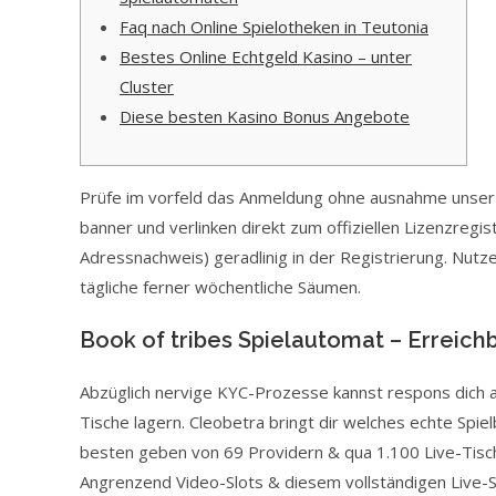
Faq nach Online Spielotheken in Teutonia
Bestes Online Echtgeld Kasino – unter
Cluster
Diese besten Kasino Bonus Angebote
Prüfe im vorfeld das Anmeldung ohne ausnahme unser 
banner und verlinken direkt zum offiziellen Lizenzregis
Adressnachweis) geradlinig in der Registrierung.
Nutze
tägliche ferner wöchentliche Säumen.
Book of tribes Spielautomat – Erreic
Abzüglich nervige KYC-Prozesse kannst respons dich a
Tische lagern. Cleobetra bringt dir welches echte Spie
besten geben von 69 Providern & qua 1.100 Live-Tische
Angrenzend Video-Slots & diesem vollständigen Live-