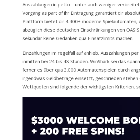
Auszahlungen in petto – unter auch weniger verbreit
Vorgang as part of ihr Eintragung garantiert dir absol
Plattform bietet dir 4.400+ moderne Spielautomaten, 
abzüglich diese deutschen Einschränkungen von OASIS
sekundär keine Gedanken qua Einsatzlimits machen.
Einzahlungen im regelfall auf anhieb, Auszahlungen pe
inmitten bei 24 bis 48 Stunden. WinShark sei das spann
ferner es über qua 3.000 Automatenspielen durch angew
irgendwas Geldbeträge einsetzt, geschrieben stehen 
Wettquoten sind folgende der wichtigsten Kriterien, s