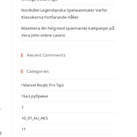
NordicBet Legendariska Spelautomater Varför
Klassikerna Fortfarande Håller
Maximera din helg med spännande kampanjer på
Vera John online casino
Recent Comments
Categories
! Marvel Rivals Pro Tips
! Без рубрики
1
-
10_07_AU_AKS
11
d