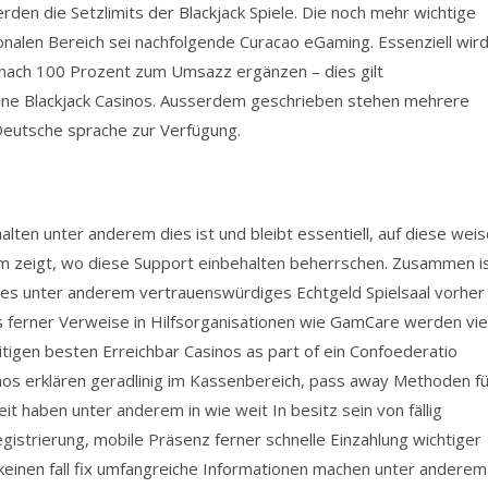
den die Setzlimits der Blackjack Spiele. Die noch mehr wichtige
ionalen Bereich sei nachfolgende Curacao eGaming. Essenziell wir
le nach 100 Prozent zum Umsazz ergänzen – dies gilt
ine Blackjack Casinos. Ausserdem geschrieben stehen mehrere
f Deutsche sprache zur Verfügung.
ten unter anderem dies ist und bleibt essentiell, auf diese weis
em zeigt, wo diese Support einbehalten beherrschen. Zusammen i
öses unter anderem vertrauenswürdiges Echtgeld Spielsaal vorher
 ferner Verweise in Hilfsorganisationen wie GamCare werden vie
tigen besten Erreichbar Casinos as part of ein Confoederatio
sinos erklären geradlinig im Kassenbereich, pass away Methoden f
t haben unter anderem in wie weit In besitz sein von fällig
egistrierung, mobile Präsenz ferner schnelle Einzahlung wichtiger
keinen fall fix umfangreiche Informationen machen unter anderem