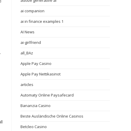
adobe generative ai
e
ai companion
ai in finance examples 1
AI News
ai-girlfriend
all_BAz
r
Apple Pay Casino
Apple Pay Nettikasinot
articles
Automaty Online Paysafecard
Bananzia Casino
Beste Ausländische Online Casinos
ll
Betcleo Casino