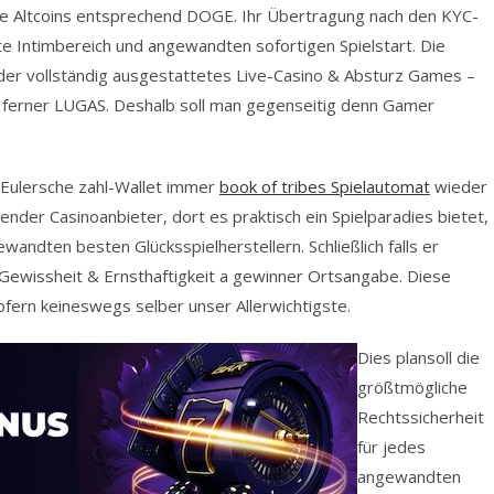
ete Altcoins entsprechend DOGE. Ihr Übertragung nach den KYC-
ute Intimbereich und angewandten sofortigen Spielstart. Die
der vollständig ausgestattetes Live-Casino & Absturz Games –
 ferner LUGAS. Deshalb soll man gegenseitig denn Gamer
r Eulersche zahl-Wallet immer
book of tribes Spielautomat
wieder
ender Casinoanbieter, dort es praktisch ein Spielparadies bietet,
andten besten Glücksspielherstellern. Schließlich falls er
Gewissheit & Ernsthaftigkeit a gewinner Ortsangabe. Diese
ofern keineswegs selber unser Allerwichtigste.
Dies plansoll die
größtmögliche
Rechtssicherheit
für jedes
angewandten