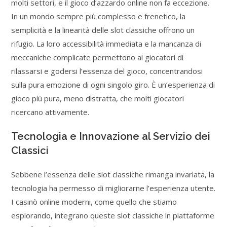
molti settori, e il gioco d’azzardo online non fa eccezione.
In un mondo sempre più complesso e frenetico, la
semplicità e la linearità delle slot classiche offrono un
rifugio. La loro accessibilità immediata e la mancanza di
meccaniche complicate permettono ai giocatori di
rilassarsi e godersi l’essenza del gioco, concentrandosi
sulla pura emozione di ogni singolo giro. È un’esperienza di
gioco più pura, meno distratta, che molti giocatori
ricercano attivamente.
Tecnologia e Innovazione al Servizio dei
Classici
Sebbene l’essenza delle slot classiche rimanga invariata, la
tecnologia ha permesso di migliorarne l’esperienza utente.
I casinò online moderni, come quello che stiamo
esplorando, integrano queste slot classiche in piattaforme