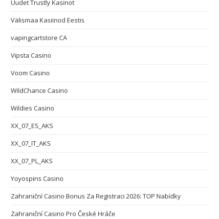
Uudet Trustly Kasinot
Välismaa Kasiinod Eestis
vapingcartstore CA
Vipsta Casino
Voom Casino
WildChance Casino
Wildies Casino
XX_07_ES_AKS
XX_07_IT_AKS
XX_07_PL_AKS
Yoyospins Casino
Zahraniční Casino Bonus Za Registraci 2026: TOP Nabídky
Zahraniční Casino Pro České Hráče