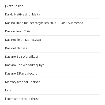
JSlotz Casino
Kaikki Nettikasinot Malta
Kasino Ilman Rekisteröitymistä 2026 – TOP 3 Suomessa
Kasino Ilman Tiliä
Kasinot Ilman Kierrätystä
Kasinot Netissä
Kasyno Bez Weryfikacji
Kasyno Bez Weryfikacji Kyc
Kasyno Z Paysafecard
Kierrätysvapaat Kasinot
Leon
listcrawler corpus christi