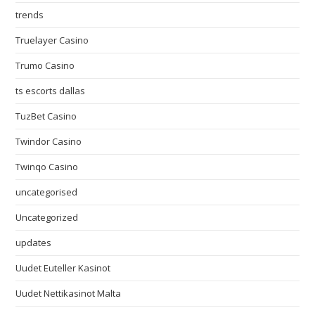
trends
Truelayer Casino
Trumo Casino
ts escorts dallas
TuzBet Casino
Twindor Casino
Twinqo Casino
uncategorised
Uncategorized
updates
Uudet Euteller Kasinot
Uudet Nettikasinot Malta