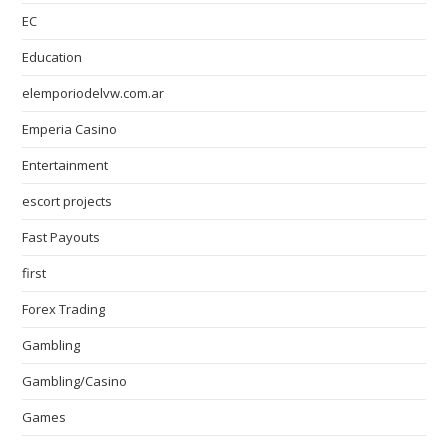
EC
Education
elemporiodelvw.com.ar
Emperia Casino
Entertainment
escort projects
Fast Payouts
first
Forex Trading
Gambling
Gambling/Casino
Games