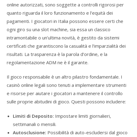
online autorizzati, sono soggette a controlli rigorosi per
quanto riguarda il loro funzionamento e l’equità dei
pagamenti. I giocatori in Italia possono essere certi che
ogni giro su una slot machine, sia essa un classico
intramontabile o un’ultima novità, è gestito da sistemi
certificati che garantiscono la casualità e l’imparzialità dei
risultati. La trasparenza è la parola d’ordine, e la
regolamentazione ADM ne è il garante.
Il gioco responsabile è un altro pilastro fondamentale. I
casinò online legali sono tenuti a implementare strumenti
e risorse per aiutare i giocatori a mantenere il controllo
sulle proprie abitudini di gioco. Questi possono includere:
Limiti di Deposito:
Impostare limiti giornalieri,
settimanali o mensili.
Autosclusione:
Possibilità di auto-escludersi dal gioco