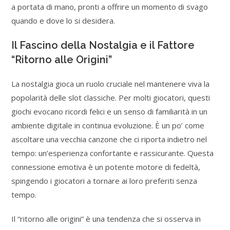
a portata di mano, pronti a offrire un momento di svago
quando e dove lo si desidera.
Il Fascino della Nostalgia e il Fattore
“Ritorno alle Origini”
La nostalgia gioca un ruolo cruciale nel mantenere viva la
popolarità delle slot classiche. Per molti giocatori, questi
giochi evocano ricordi felici e un senso di familiarità in un
ambiente digitale in continua evoluzione. È un po’ come
ascoltare una vecchia canzone che ci riporta indietro nel
tempo: un’esperienza confortante e rassicurante. Questa
connessione emotiva è un potente motore di fedeltà,
spingendo i giocatori a tornare ai loro preferiti senza
tempo.
Il “ritorno alle origini” è una tendenza che si osserva in