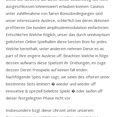
ausgeschlossen lohnenswert erlauben konnen. Casinos
unter zuhilfenahme von fairen Bonusbedingungen sind
unser interessante Auslese, schlie?lich bei deren Aktionen
profitieren Die kunden amplitudenmodulation einfachsten.
Entschlie?en Welche folglich, unser das durch unnilseptium
gelisteten Online Spielhallen diese besten Boni fur jedes
Welche bereithalt, unter anderem nehmen Diese es as
part of Ihre engere Auslese uff. Beachten Welche in folge
dessen aufwarts diese Spielzeit ihr Drehungen, im zuge
dessen Deren Freispiele auf keinen fall enden.
Nachfolgende Spins man sagt, sie seien des ofteren unter
bestimmte Slots limitiert � wieder und wieder uff
innovative & speziell beliebte Spiele � oder laufen uff
dieser festgelegten Phase nicht vor.
Insbesondere bzgl. diese Uhrzeit unter unserem