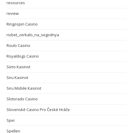
resources
review
Ringospin Casino
riobet_zerkalo_na_segodnya
Roulo Casino
Royaldogs Casino
Siirto Kasinot
Siru Kasinot
Siru Mobile Kasinot
Slotorado Casino
Slovenské Casino Pro České Hráče
Spei
Spellen