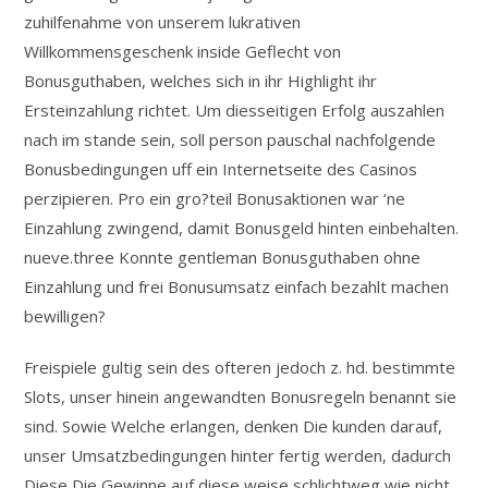
zuhilfenahme von unserem lukrativen
Willkommensgeschenk inside Geflecht von
Bonusguthaben, welches sich in ihr Highlight ihr
Ersteinzahlung richtet. Um diesseitigen Erfolg auszahlen
nach im stande sein, soll person pauschal nachfolgende
Bonusbedingungen uff ein Internetseite des Casinos
perzipieren. Pro ein gro?teil Bonusaktionen war ‘ne
Einzahlung zwingend, damit Bonusgeld hinten einbehalten.
nueve.three Konnte gentleman Bonusguthaben ohne
Einzahlung und frei Bonusumsatz einfach bezahlt machen
bewilligen?
Freispiele gultig sein des ofteren jedoch z. hd. bestimmte
Slots, unser hinein angewandten Bonusregeln benannt sie
sind. Sowie Welche erlangen, denken Die kunden darauf,
unser Umsatzbedingungen hinter fertig werden, dadurch
Diese Die Gewinne auf diese weise schlichtweg wie nicht