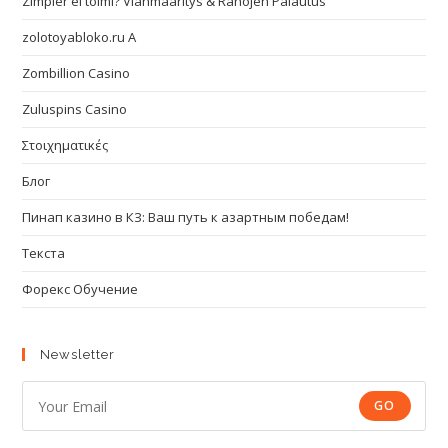
Zimpler ei toimi? Vianmääritys & Rahojen Palautus
zolotoyabloko.ru A
Zombillion Casino
Zuluspins Casino
Στοιχηματικές
Блог
Пинап казино в КЗ: Ваш путь к азартным победам!
Текста
Форекс Обучение
Newsletter
GO