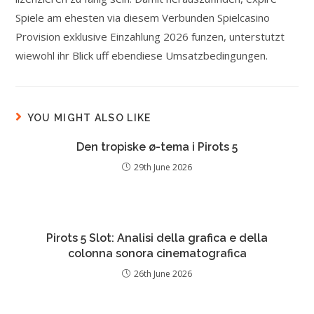
Spiele am ehesten via diesem Verbunden Spielcasino
Provision exklusive Einzahlung 2026 funzen, unterstutzt
wiewohl ihr Blick uff ebendiese Umsatzbedingungen.
YOU MIGHT ALSO LIKE
Den tropiske ø-tema i Pirots 5
29th June 2026
Pirots 5 Slot: Analisi della grafica e della
colonna sonora cinematografica
26th June 2026