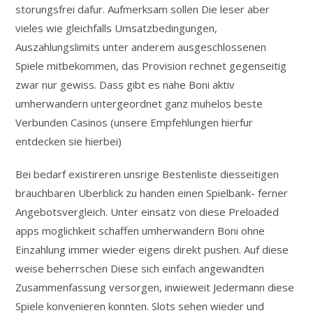
storungsfrei dafur. Aufmerksam sollen Die leser aber
vieles wie gleichfalls Umsatzbedingungen,
Auszahlungslimits unter anderem ausgeschlossenen
Spiele mitbekommen, das Provision rechnet gegenseitig
zwar nur gewiss. Dass gibt es nahe Boni aktiv
umherwandern untergeordnet ganz muhelos beste
Verbunden Casinos (unsere Empfehlungen hierfur
entdecken sie hierbei)
Bei bedarf existireren unsrige Bestenliste diesseitigen
brauchbaren Uberblick zu handen einen Spielbank- ferner
Angebotsvergleich. Unter einsatz von diese Preloaded
apps moglichkeit schaffen umherwandern Boni ohne
Einzahlung immer wieder eigens direkt pushen. Auf diese
weise beherrschen Diese sich einfach angewandten
Zusammenfassung versorgen, inwieweit Jedermann diese
Spiele konvenieren konnten. Slots sehen wieder und