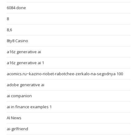
6084 done
8
8,6
8ty8 Casino
a16z generative ai
a16z generative ai 1
acomics.ru~kazino-riobet-rabotchee-zerkalo-na-segodnya 100
adobe generative ai
ai companion
ai in finance examples 1
AI News
ai-girlfriend