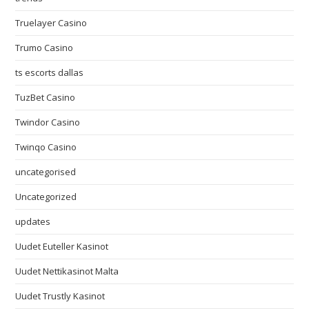
Truelayer Casino
Trumo Casino
ts escorts dallas
TuzBet Casino
Twindor Casino
Twinqo Casino
uncategorised
Uncategorized
updates
Uudet Euteller Kasinot
Uudet Nettikasinot Malta
Uudet Trustly Kasinot