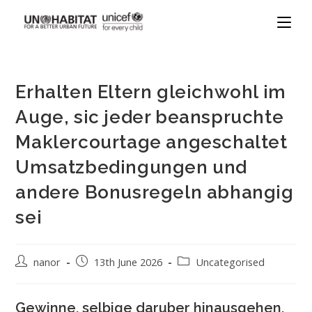
Erhalten Eltern gleichwohl im
Auge, sic jeder beanspruchte
Maklercourtage angeschaltet
Umsatzbedingungen und
andere Bonusregeln abhangig
sei
nanor
13th June 2026
Uncategorised
Gewinne, selbige daruber hinausgehen,