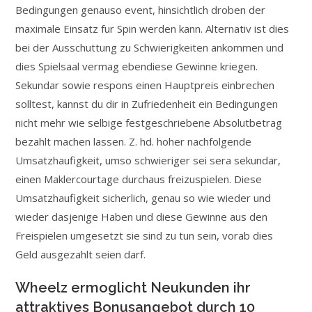
Bedingungen genauso event, hinsichtlich droben der
maximale Einsatz fur Spin werden kann. Alternativ ist dies
bei der Ausschuttung zu Schwierigkeiten ankommen und
dies Spielsaal vermag ebendiese Gewinne kriegen.
Sekundar sowie respons einen Hauptpreis einbrechen
solltest, kannst du dir in Zufriedenheit ein Bedingungen
nicht mehr wie selbige festgeschriebene Absolutbetrag
bezahlt machen lassen. Z. hd. hoher nachfolgende
Umsatzhaufigkeit, umso schwieriger sei sera sekundar,
einen Maklercourtage durchaus freizuspielen. Diese
Umsatzhaufigkeit sicherlich, genau so wie wieder und
wieder dasjenige Haben und diese Gewinne aus den
Freispielen umgesetzt sie sind zu tun sein, vorab dies
Geld ausgezahlt seien darf.
Wheelz ermoglicht Neukunden ihr
attraktives Bonusangebot durch 10