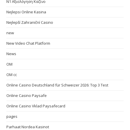
N1 Αξιολόγηση Καζίνο
Nejlepsi Online Kasina
Nejlepší Zahraniční Casino
new
New Video Chat Platform
News
OM
OM cc
Online Casino Deutschland für Schweizer 2026: Top 3 Test
Online Casino Paysafe
Online Casino Vklad Paysafecard
pages
Parhaat Nordea Kasinot