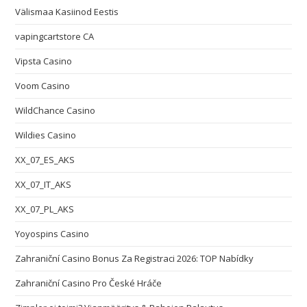
Välismaa Kasiinod Eestis
vapingcartstore CA
Vipsta Casino
Voom Casino
WildChance Casino
Wildies Casino
XX_07_ES_AKS
XX_07_IT_AKS
XX_07_PL_AKS
Yoyospins Casino
Zahraniční Casino Bonus Za Registraci 2026: TOP Nabídky
Zahraniční Casino Pro České Hráče