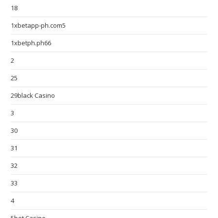
18
1xbetapp-ph.com5
1xbetph.ph66
2
25
29black Casino
3
30
31
32
33
4