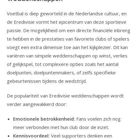
Voetbal is diep geworteld in de Nederlandse cultuur, en
de Eredivisie vormt het epicentrum van deze sportieve
passie. De mogelijkheid om een directe financiële inbreng
te hebben in de prestaties van favoriete clubs of spelers
voegt een extra dimensie toe aan het kijkplezier. Dit kan
variëren van simpele weddenschappen op winst, verlies
of gelijkspel, tot complexere opties zoals het aantal
doelpunten, doelpuntenmakers, of zelfs specifieke
gebeurtenissen tijdens de wedstrijd.
De populariteit van Eredivisie weddenschappen wordt
verder aangewakkerd door:
Emotionele betrokkenheid:
Fans voelen zich nog
meer verbonden met hun club door de inzet.
Kennisvoordeel:
Veel supporters denken een