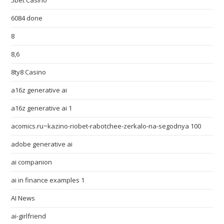
5bet Casino
6084 done
8
8,6
8ty8 Casino
a16z generative ai
a16z generative ai 1
acomics.ru~kazino-riobet-rabotchee-zerkalo-na-segodnya 100
adobe generative ai
ai companion
ai in finance examples 1
AI News
ai-girlfriend