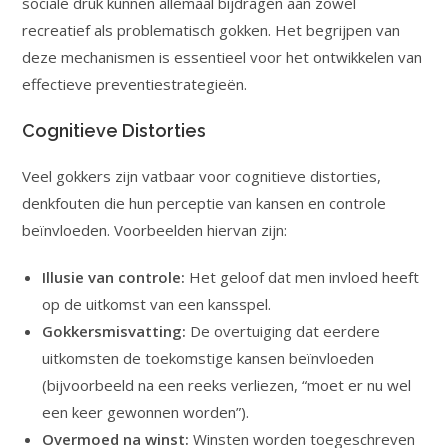
sociale druk kunnen allemaal bijdragen aan zowel
recreatief als problematisch gokken. Het begrijpen van
deze mechanismen is essentieel voor het ontwikkelen van
effectieve preventiestrategieën.
Cognitieve Distorties
Veel gokkers zijn vatbaar voor cognitieve distorties,
denkfouten die hun perceptie van kansen en controle
beïnvloeden. Voorbeelden hiervan zijn:
Illusie van controle:
Het geloof dat men invloed heeft
op de uitkomst van een kansspel.
Gokkersmisvatting:
De overtuiging dat eerdere
uitkomsten de toekomstige kansen beïnvloeden
(bijvoorbeeld na een reeks verliezen, “moet er nu wel
een keer gewonnen worden”).
Overmoed na winst:
Winsten worden toegeschreven