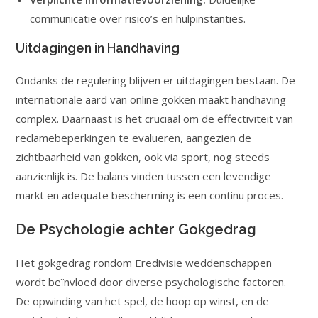
communicatie over risico’s en hulpinstanties.
Uitdagingen in Handhaving
Ondanks de regulering blijven er uitdagingen bestaan. De
internationale aard van online gokken maakt handhaving
complex. Daarnaast is het cruciaal om de effectiviteit van
reclamebeperkingen te evalueren, aangezien de
zichtbaarheid van gokken, ook via sport, nog steeds
aanzienlijk is. De balans vinden tussen een levendige
markt en adequate bescherming is een continu proces.
De Psychologie achter Gokgedrag
Het gokgedrag rondom Eredivisie weddenschappen
wordt beïnvloed door diverse psychologische factoren.
De opwinding van het spel, de hoop op winst, en de