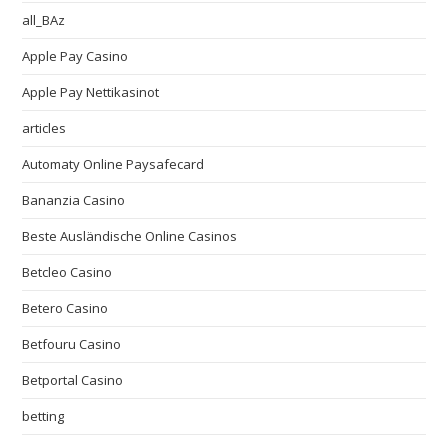
all_BAz
Apple Pay Casino
Apple Pay Nettikasinot
articles
Automaty Online Paysafecard
Bananzia Casino
Beste Ausländische Online Casinos
Betcleo Casino
Betero Casino
Betfouru Casino
Betportal Casino
betting