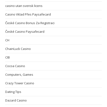
casino utan svensk licens
Casino Vklad Přes Paysafecard
České Casino Bonus Za Registraci
České Casino Paysafecard
CH
ChainLuck Casino
CIB
Cocoa Casino
Computers, Games
Crazy Tower Сasino
Dating Tips
Dazard Casino