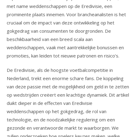
met name weddenschappen op de Eredivisie, een
prominente plaats innemen. Voor brancheanalisten is het
cruciaal om de impact van deze ontwikkeling op het
gokgedrag van consumenten te doorgronden. De
beschikbaarheid van een breed scala aan
weddenschappen, vaak met aantrekkelijke bonussen en
promoties, kan leiden tot nieuwe patronen en risico’s.
De Eredivisie, als de hoogste voetbalcompetitie in
Nederland, trekt een enorme schare fans. De koppeling
van deze passie met de mogelijkheid om geld in te zetten
op wedstrijden creëert een krachtige dynamiek. Dit artikel
duikt dieper in de effecten van Eredivisie
weddenschappen op het gokgedrag, de rol van
technologie, en de noodzakelijke regulering om een
gezonde en verantwoorde markt te waarborgen. We
zullen onderzoeken hoe spelers keuzes maken, welke