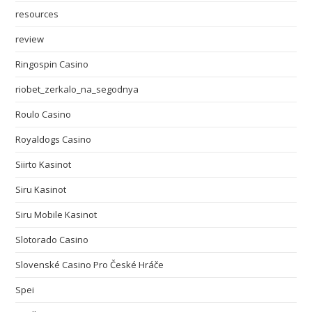
resources
review
Ringospin Casino
riobet_zerkalo_na_segodnya
Roulo Casino
Royaldogs Casino
Siirto Kasinot
Siru Kasinot
Siru Mobile Kasinot
Slotorado Casino
Slovenské Casino Pro České Hráče
Spei