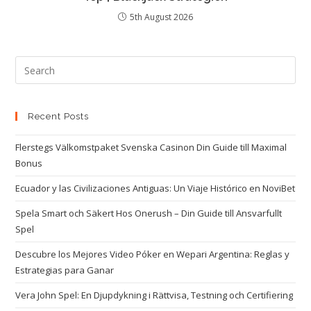
5th August 2026
Recent Posts
Flerstegs Välkomstpaket Svenska Casinon Din Guide till Maximal
Bonus
Ecuador y las Civilizaciones Antiguas: Un Viaje Histórico en NoviBet
Spela Smart och Säkert Hos Onerush – Din Guide till Ansvarfullt
Spel
Descubre los Mejores Video Póker en Wepari Argentina: Reglas y
Estrategias para Ganar
Vera John Spel: En Djupdykning i Rättvisa, Testning och Certifiering