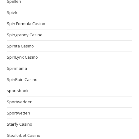
Spellen
Spiele
Spin Formula Casino
Spingranny Casino
Spinita Casino
SpinLynx Casino
Spinmama
SpinRain Casino
sportsbook
Sportwedden
Sportwetten
Starfy Casino
Stealthbet Casino