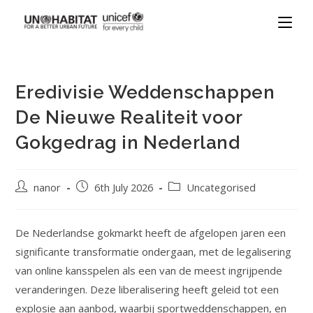
Eredivisie Weddenschappen
De Nieuwe Realiteit voor
Gokgedrag in Nederland
nanor
6th July 2026
Uncategorised
De Nederlandse gokmarkt heeft de afgelopen jaren een
significante transformatie ondergaan, met de legalisering
van online kansspelen als een van de meest ingrijpende
veranderingen. Deze liberalisering heeft geleid tot een
explosie aan aanbod, waarbij sportweddenschappen, en