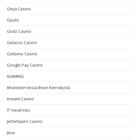
Ginja Casino
Giochi
Godz Casino
Golazzo Casino
Golisimo Casino
Google Pay Casino
IGAMING
Ilmaiskierroksia Ilman Kierrätystä
Instant Casino
IT Vacancies
JetSetSpins Casino
Jeux