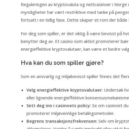
Reguleringen av kryptovaluta og nettcasinoer i Norge 
myndigheter har vært restriktive med tanke på penges
fortsatt i en tidlig fase. Dette skaper et rom der både 
For deg som spiller, er det viktig å være bevisst på hv
benytter deg av. Et casino som aktivt promoterer bærek
energieffektive kryptovalutaer, kan være et bedre valg 
Hva kan du som spiller gjøre?
Som en ansvarlig og miljøbevisst spiller finnes det fler
Velg energieffektive kryptovalutaer:
Undersøk hvi
eller lignende energieffektive konsensusmekanisme
Sett deg inn i casinoets policy:
Se om casinoet du s
promoterer miljøvennlige betalingsmetoder.
Begrens transaksjonsfrekvensen:
Selv om kryptot
akkumuleres. Vurder å samle innskudd eller uttak for