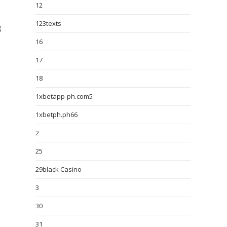
12
123texts
g
16
17
18
1xbetapp-ph.com5
1xbetph.ph66
2
25
29black Casino
3
30
31