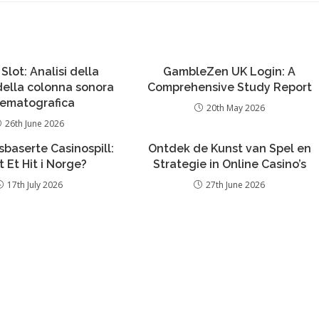
 Slot: Analisi della
GambleZen UK Login: A
 della colonna sonora
Comprehensive Study Report
nematografica
20th May 2026
26th June 2026
sbaserte Casinospill:
Ontdek de Kunst van Spel en
t Et Hit i Norge?
Strategie in Online Casino’s
17th July 2026
27th June 2026