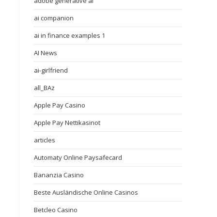
adobe generative ai
ai companion
ai in finance examples 1
AI News
ai-girlfriend
all_BAz
Apple Pay Casino
Apple Pay Nettikasinot
articles
Automaty Online Paysafecard
Bananzia Casino
Beste Ausländische Online Casinos
Betcleo Casino