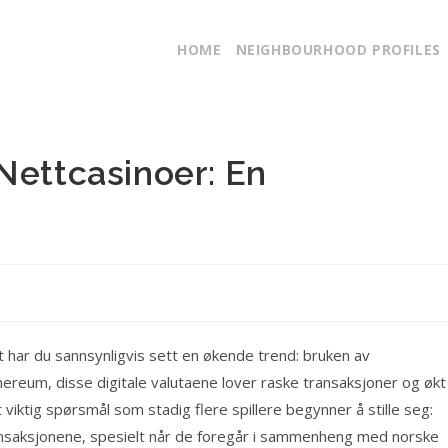
HOME
NEIGHBOURHOOD PROFILES
Nettcasinoer: En
t har du sannsynligvis sett en økende trend: bruken av
hereum, disse digitale valutaene lover raske transaksjoner og økt
viktig spørsmål som stadig flere spillere begynner å stille seg:
ransaksjonene, spesielt når de foregår i sammenheng med norske