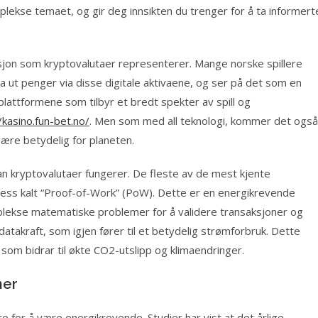
plekse temaet, og gir deg innsikten du trenger for å ta informert
vasjon som kryptovalutaer representerer. Mange norske spillere
ta ut penger via disse digitale aktivaene, og ser på det som en
lattformene som tilbyr et bredt spekter av spill og
/kasino.fun-bet.no/
. Men som med all teknologi, kommer det også
være betydelig for planeten.
dan kryptovalutaer fungerer. De fleste av de mest kjente
sess kalt “Proof-of-Work” (PoW). Dette er en energikrevende
lekse matematiske problemer for å validere transaksjoner og
akraft, som igjen fører til et betydelig strømforbruk. Dette
e som bidrar til økte CO2-utslipp og klimaendringer.
ner
e for å være energikrevende. Studier har vist at det årlige