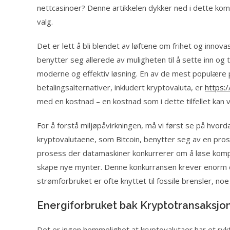
nettcasinoer? Denne artikkelen dykker ned i dette kom
valg.
Det er lett å bli blendet av løftene om frihet og inno
benytter seg allerede av muligheten til å sette inn og 
moderne og effektiv løsning. En av de mest populære p
betalingsalternativer, inkludert kryptovaluta, er
https:/
med en kostnad – en kostnad som i dette tilfellet kan 
For å forstå miljøpåvirkningen, må vi først se på hvor
kryptovalutaene, som Bitcoin, benytter seg av en pro
prosess der datamaskiner konkurrerer om å løse komp
skape nye mynter. Denne konkurransen krever enorm dat
strømforbruket er ofte knyttet til fossile brensler, no
Energiforbruket bak Kryptotransaksjo
Det er ingen hemmelighet at kryptovalutaer har et rykt