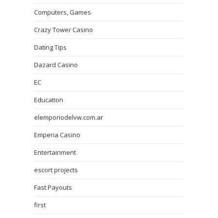
Computers, Games
Crazy Tower Сasino
Dating Tips
Dazard Casino
EC
Education
elemporiodelvw.com.ar
Emperia Casino
Entertainment
escort projects
Fast Payouts
first