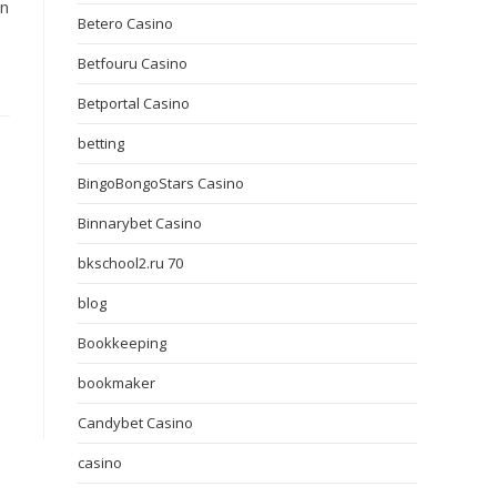
en
Betero Casino
Betfouru Casino
Betportal Casino
betting
BingoBongoStars Casino
Binnarybet Casino
bkschool2.ru 70
blog
Bookkeeping
bookmaker
Candybet Casino
casino