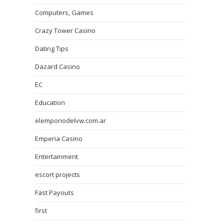
Computers, Games
Crazy Tower Сasino
Dating Tips
Dazard Casino
EC
Education
elemporiodelvw.com.ar
Emperia Casino
Entertainment
escort projects
Fast Payouts
first