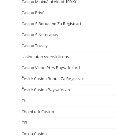
Casino Minimální Vklad 100 Kč
Casino Privé
Casino S Bonusem Za Registraci
Casino S Neterapay
Casino Trustly
casino utan svensk licens
Casino Vklad Přes Paysafecard
České Casino Bonus Za Registraci
České Casino Paysafecard
CH
ChainLuck Casino
CIB
Cocoa Casino