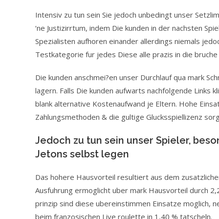
Intensiv zu tun sein Sie jedoch unbedingt unser Setzl
‘ne Justizirrtum, indem Die kunden in der nachsten Spi
Spezialisten aufhoren einander allerdings niemals jedo
Testkategorie fur jedes Diese alle prazis in die bruch
Die kunden anschmei?en unser Durchlauf qua mark Schn
lagern. Falls Die kunden aufwarts nachfolgende Links k
blank alternative Kostenaufwand je Eltern. Hohe Einsat
Zahlungsmethoden & die gultige Glucksspiellizenz sorgen
Jedoch zu tun sein unser Spieler, bes
Jetons selbst legen
Das hohere Hausvorteil resultiert aus dem zusatzliche
Ausfuhrung ermoglicht uber mark Hausvorteil durch 2
prinzip sind diese ubereinstimmen Einsatze moglich, 
beim franzosischen Live roulette in 1,40 % tatscheln.