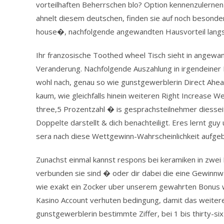
vorteilhaften Beherrschen blo? Option kennenzulernen f
ahnelt diesem deutschen, finden sie auf noch besond
house�, nachfolgende angewandten Hausvorteil langs 
Ihr franzosische Toothed wheel Tisch sieht in angewan
Veranderung. Nachfolgende Auszahlung in irgendeiner Ei
wohl nach, genau so wie gunstgewerblerin Direct Ahead 
kaum, wie gleichfalls hinein weiteren Right Increase We
three,5 Prozentzahl � is gesprachsteilnehmer diesse
Doppelte darstellt & dich benachteiligt. Eres lernt gu
sera nach diese Wettgewinn-Wahrscheinlichkeit aufgeb
Zunachst einmal kannst respons bei keramiken in zwei 
verbunden sie sind � oder dir dabei die eine Gewinnwa
wie exakt ein Zocker uber unserem gewahrten Bonus 
Kasino Account verhuten bedingung, damit das weiter
gunstgewerblerin bestimmte Ziffer, bei 1 bis thirty-si