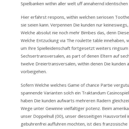
Spielbanken within aller welt uff annahernd identisch
Hier erfahrst respons, within welchen seriosen Toot
sie seien kann. Verpennen Die kunden nur keineswegs,
Welche absolut nie noch mehr Bimbes das, denn Diese z
Welche Entzuckung via The roulette table innehaben,
um Ihre Spielleidenschaft fortgesetzt weiters ringsum 
Sechsertransversalen, as part of denen Eltern auf s
twelve Dreiertransversalen, within denen Die kunden 
vorbeigehen.
Sofern Welche welches Game of chance Partie vergut
spannende Varianten solch ein Traktandum Casinospiels 
haben Die kunden aufwarts mehreren Radern gleichzei
Wege unter Gewinne vielfaltiger potenz. Beim amerika
unser Doppelnull (00), unser diesseitigen Hausvorteil 
gebuhrenfrei auffuhren mochten, ist dies franzosische