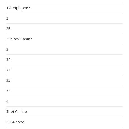
1xbetph.ph66
2
25
29black Casino
3
30
31
32
33
4
5bet Casino
6084 done