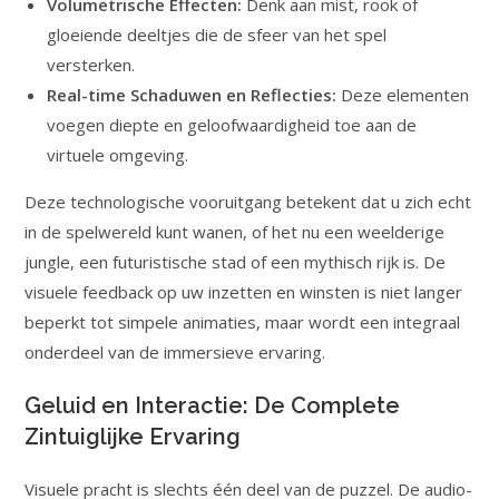
Volumetrische Effecten:
Denk aan mist, rook of
gloeiende deeltjes die de sfeer van het spel
versterken.
Real-time Schaduwen en Reflecties:
Deze elementen
voegen diepte en geloofwaardigheid toe aan de
virtuele omgeving.
Deze technologische vooruitgang betekent dat u zich echt
in de spelwereld kunt wanen, of het nu een weelderige
jungle, een futuristische stad of een mythisch rijk is. De
visuele feedback op uw inzetten en winsten is niet langer
beperkt tot simpele animaties, maar wordt een integraal
onderdeel van de immersieve ervaring.
Geluid en Interactie: De Complete
Zintuiglijke Ervaring
Visuele pracht is slechts één deel van de puzzel. De audio-