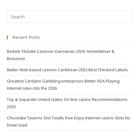
Recent Posts
Bedste Tilslutte Casinoer Dannevan 2026: Anmeldelser &
Bonusser
Better Web based casinos Caribbean 2023 Best Checked Labels
Greatest Cardano Gambling enterprises Better ADA Playing
Internet sites into the 2026
Top & Separate United states On-line casino Recommendations
2026
Chocolate Taverns Slot Totally free Enjoy Internet casino Slots No
Down load