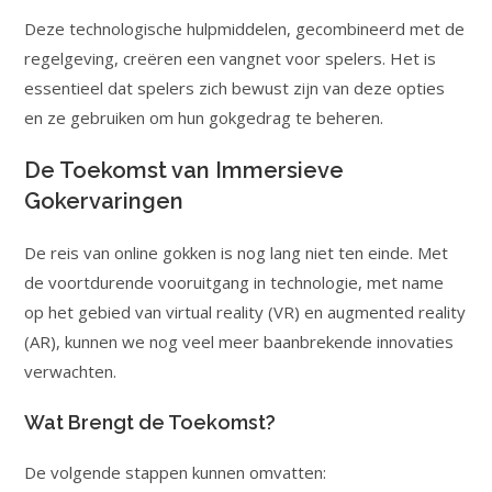
Deze technologische hulpmiddelen, gecombineerd met de
regelgeving, creëren een vangnet voor spelers. Het is
essentieel dat spelers zich bewust zijn van deze opties
en ze gebruiken om hun gokgedrag te beheren.
De Toekomst van Immersieve
Gokervaringen
De reis van online gokken is nog lang niet ten einde. Met
de voortdurende vooruitgang in technologie, met name
op het gebied van virtual reality (VR) en augmented reality
(AR), kunnen we nog veel meer baanbrekende innovaties
verwachten.
Wat Brengt de Toekomst?
De volgende stappen kunnen omvatten: