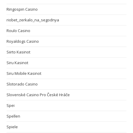
Ringospin Casino
riobet_zerkalo_na_segodnya
Roulo Casino
Royaldogs Casino
Siirto Kasinot
Siru Kasinot
Siru Mobile Kasinot
Slotorado Casino
Slovenské Casino Pro České Hráče
Spei
Spellen
Spiele