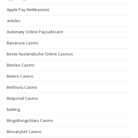
Apple Pay Nettikasinot
articles
Automaty Online Paysafecard
Bananzia Casino
Beste Ausländische Online Casinos
Betcleo Casino
Betero Casino
Betfouru Casino
Betportal Casino
betting
BingoBongoStars Casino
Binnarybet Casino