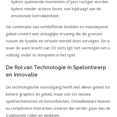
tijdens spannende momenten of juist rustiger worden
tijdens minder actieve fasen, wat bijdraagt aan de
emotionele betrokkenheid.
De combinatie van verbluffende beelden en meeslepend
geluid creëert een zintuiglijke ervaring die de grenzen
tussen de fysieke en virtuele wereld doet vervagen. Dit is
waar de ware kracht van 3D slots ligt: het vermogen om u
volledig onder te dompelen in het spel.
De Rol van Technologie in Spelontwerp
en Innovatie
De technologische vooruitgang heeft niet alleen geleid tot
betere graphics en geluid, maar ook tot nieuwe
spelmechanismen en bonusfuncties. Ontwikkelaars kunnen
nu complexere interacties creëren die verder gaan dan de
traditionele rollen en winlijnen.