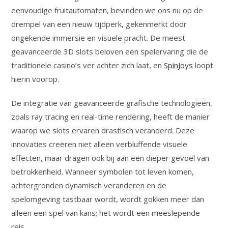
eenvoudige fruitautomaten, bevinden we ons nu op de
drempel van een nieuw tijdperk, gekenmerkt door
ongekende immersie en visuele pracht. De meest
geavanceerde 3D slots beloven een spelervaring die de
traditionele casino’s ver achter zich laat, en
SpinJoys
loopt
hierin voorop.
De integratie van geavanceerde grafische technologieën,
zoals ray tracing en real-time rendering, heeft de manier
waarop we slots ervaren drastisch veranderd. Deze
innovaties creëren niet alleen verbluffende visuele
effecten, maar dragen ook bij aan een dieper gevoel van
betrokkenheid. Wanneer symbolen tot leven komen,
achtergronden dynamisch veranderen en de
spelomgeving tastbaar wordt, wordt gokken meer dan
alleen een spel van kans; het wordt een meeslepende
reis.