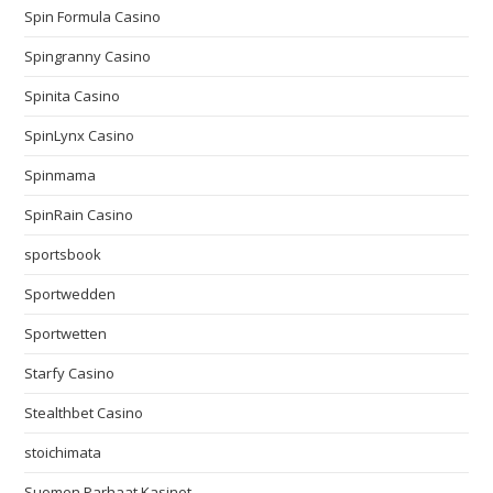
Spin Formula Casino
Spingranny Casino
Spinita Casino
SpinLynx Casino
Spinmama
SpinRain Casino
sportsbook
Sportwedden
Sportwetten
Starfy Casino
Stealthbet Casino
stoichimata
Suomen Parhaat Kasinot