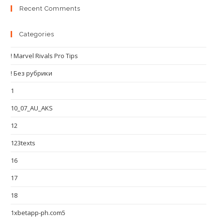
Recent Comments
Categories
! Marvel Rivals Pro Tips
! Без рубрики
1
10_07_AU_AKS
12
123texts
16
17
18
1xbetapp-ph.com5