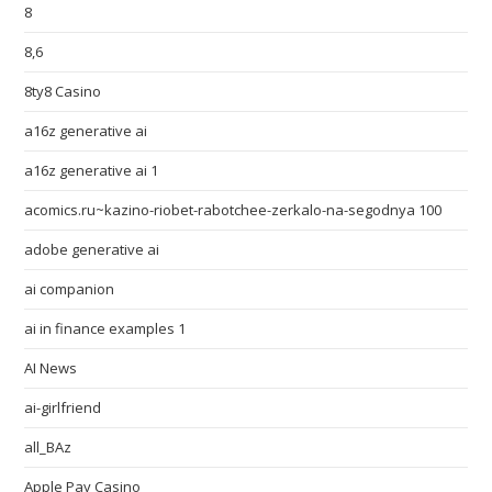
8
8,6
8ty8 Casino
a16z generative ai
a16z generative ai 1
acomics.ru~kazino-riobet-rabotchee-zerkalo-na-segodnya 100
adobe generative ai
ai companion
ai in finance examples 1
AI News
ai-girlfriend
all_BAz
Apple Pay Casino