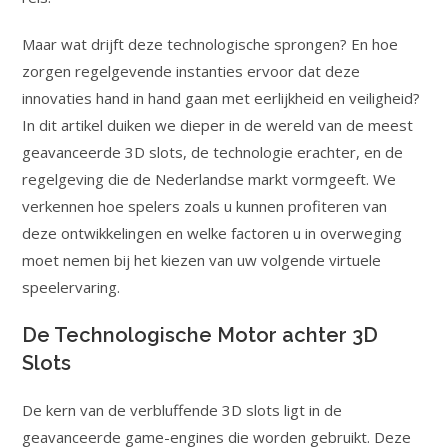
Maar wat drijft deze technologische sprongen? En hoe
zorgen regelgevende instanties ervoor dat deze
innovaties hand in hand gaan met eerlijkheid en veiligheid?
In dit artikel duiken we dieper in de wereld van de meest
geavanceerde 3D slots, de technologie erachter, en de
regelgeving die de Nederlandse markt vormgeeft. We
verkennen hoe spelers zoals u kunnen profiteren van
deze ontwikkelingen en welke factoren u in overweging
moet nemen bij het kiezen van uw volgende virtuele
speelervaring.
De Technologische Motor achter 3D
Slots
De kern van de verbluffende 3D slots ligt in de
geavanceerde game-engines die worden gebruikt. Deze