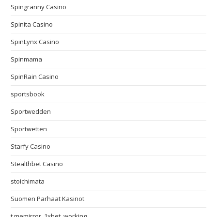
Spingranny Casino
Spinita Casino
SpinLynx Casino
Spinmama
SpinRain Casino
sportsbook
Sportwedden
Sportwetten
Starfy Casino
Stealthbet Casino
stoichimata
Suomen Parhaat Kasinot
t.memirror_1xbet_working