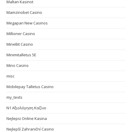
Maltan Kasinot
Mamzinobet Casino
Megapari New Casinos
Millioner Casino
MineBit Casino
Minimitalletus 5E
Mino Casino
misc
Mobilepay Talletus Casino
my_texts
N1 Αξιολόγηση Καζίνο
Nejlepsi Online Kasina
Nejlepší Zahraniční Casino