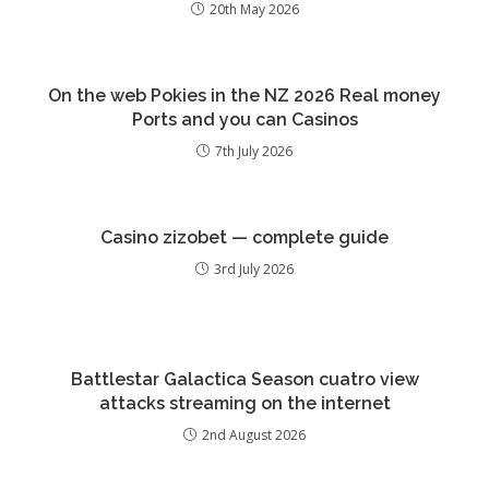
20th May 2026
On the web Pokies in the NZ 2026 Real money
Ports and you can Casinos
7th July 2026
Casino zizobet — complete guide
3rd July 2026
Battlestar Galactica Season cuatro view
attacks streaming on the internet
2nd August 2026