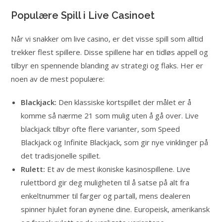
Populære Spill i Live Casinoet
Når vi snakker om live casino, er det visse spill som alltid
trekker flest spillere. Disse spillene har en tidløs appell og
tilbyr en spennende blanding av strategi og flaks. Her er
noen av de mest populære:
Blackjack:
Den klassiske kortspillet der målet er å
komme så nærme 21 som mulig uten å gå over. Live
blackjack tilbyr ofte flere varianter, som Speed
Blackjack og Infinite Blackjack, som gir nye vinklinger på
det tradisjonelle spillet.
Rulett:
Et av de mest ikoniske kasinospillene. Live
rulettbord gir deg muligheten til å satse på alt fra
enkeltnummer til farger og partall, mens dealeren
spinner hjulet foran øynene dine. Europeisk, amerikansk