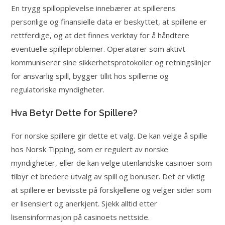
En trygg spillopplevelse innebærer at spillerens
personlige og finansielle data er beskyttet, at spillene er
rettferdige, og at det finnes verktøy for å håndtere
eventuelle spilleproblemer. Operatører som aktivt
kommuniserer sine sikkerhetsprotokoller og retningslinjer
for ansvarlig spill, bygger tillit hos spillerne og
regulatoriske myndigheter.
Hva Betyr Dette for Spillere?
For norske spillere gir dette et valg. De kan velge å spille
hos Norsk Tipping, som er regulert av norske
myndigheter, eller de kan velge utenlandske casinoer som
tilbyr et bredere utvalg av spill og bonuser. Det er viktig
at spillere er bevisste på forskjellene og velger sider som
er lisensiert og anerkjent. Sjekk alltid etter
lisensinformasjon på casinoets nettside.