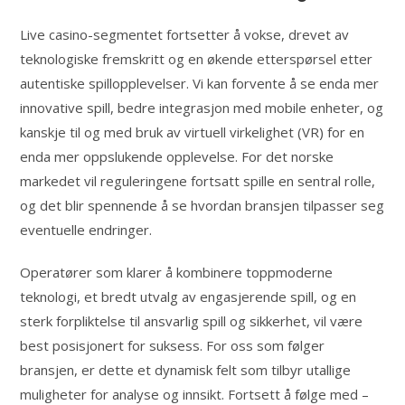
Live casino-segmentet fortsetter å vokse, drevet av
teknologiske fremskritt og en økende etterspørsel etter
autentiske spillopplevelser. Vi kan forvente å se enda mer
innovative spill, bedre integrasjon med mobile enheter, og
kanskje til og med bruk av virtuell virkelighet (VR) for en
enda mer oppslukende opplevelse. For det norske
markedet vil reguleringene fortsatt spille en sentral rolle,
og det blir spennende å se hvordan bransjen tilpasser seg
eventuelle endringer.
Operatører som klarer å kombinere toppmoderne
teknologi, et bredt utvalg av engasjerende spill, og en
sterk forpliktelse til ansvarlig spill og sikkerhet, vil være
best posisjonert for suksess. For oss som følger
bransjen, er dette et dynamisk felt som tilbyr utallige
muligheter for analyse og innsikt. Fortsett å følge med –