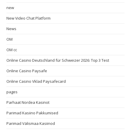
new
New Video Chat Platform
News
OM
OM cc
Online Casino Deutschland für Schweizer 2026: Top 3 Test
Online Casino Paysafe
Online Casino Vklad Paysafecard
pages
Parhaat Nordea Kasinot
Parimad Kasiino Pakkumised
Parimad Välismaa Kasiinod