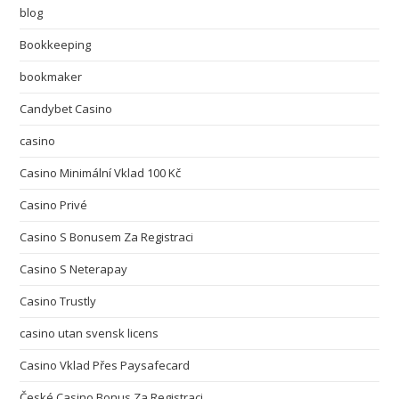
blog
Bookkeeping
bookmaker
Candybet Casino
casino
Casino Minimální Vklad 100 Kč
Casino Privé
Casino S Bonusem Za Registraci
Casino S Neterapay
Casino Trustly
casino utan svensk licens
Casino Vklad Přes Paysafecard
České Casino Bonus Za Registraci