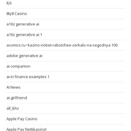
8,6
8ty8 Casino
a16z generative ai
a16z generative ai 1
acomics.ru~kazino-riobet-rabotchee-zerkalo-na-segodnya 100
adobe generative ai
ai companion
ai in finance examples 1
AI News
ai-girlfriend
all_BAz
Apple Pay Casino
Apple Pay Nettikasinot