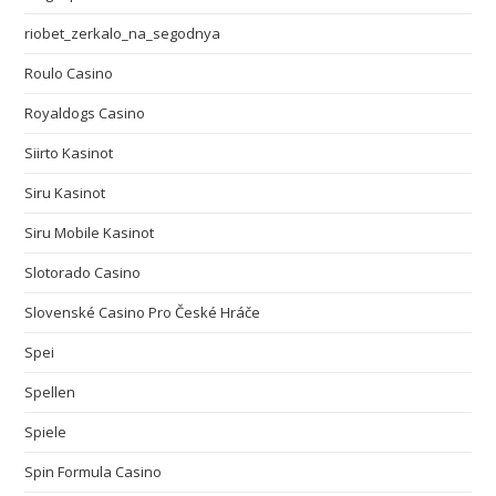
riobet_zerkalo_na_segodnya
Roulo Casino
Royaldogs Casino
Siirto Kasinot
Siru Kasinot
Siru Mobile Kasinot
Slotorado Casino
Slovenské Casino Pro České Hráče
Spei
Spellen
Spiele
Spin Formula Casino