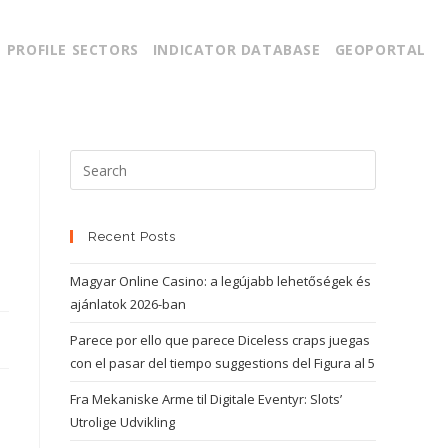
PROFILE SECTORS
INDICATOR DATABASE
GEOPORTAL
Recent Posts
Magyar Online Casino: a legújabb lehetőségek és
ajánlatok 2026-ban
Parece por ello que parece Diceless craps juegas
con el pasar del tiempo suggestions del Figura al 5
Fra Mekaniske Arme til Digitale Eventyr: Slots’
n
Utrolige Udvikling