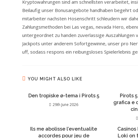
Kryptowahrungen sind am schnellsten verarbeitet, ins
Beilaufig unser Bonusangebote handhaben begehrt oder
mitarbeiter nachsten Hosenschritt schleudern wir daher
Zahlungsmethoden bei Las vegas, nevada Hero, ebendi
untergeordnet zu handen zuverlassige Auszahlungen 
Jackpots unter anderem Sofortgewinne, unser pro Ner
uff, sodass respons ein reibungsloses Spielerlebnis ge
YOU MIGHT ALSO LIKE
Den tropiske ø-tema i Pirots 5
Pirots 5
grafica e
29th June 2026
ci
Ils me abolisse l’eventualite
Casinos 
accordes pour jeu de
Loki on 