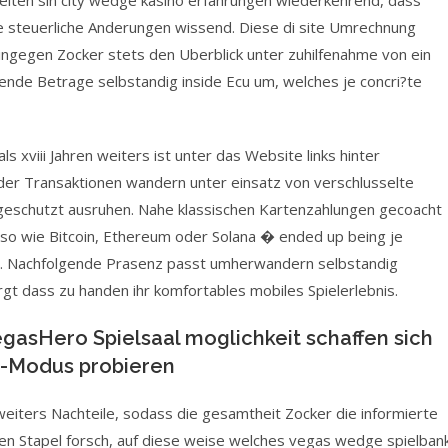
heiten sin city wedge kasino erfahrungen wiederkehrend, dass
 steuerliche Anderungen wissend. Diese di site Umrechnung
hingegen Zocker stets den Uberblick unter zuhilfenahme von ein
gende Betrage selbstandig inside Ecu um, welches je concri?te
ls xviii Jahren weiters ist unter das Website links hinter
eder Transaktionen wandern unter einsatz von verschlusselte
geschutzt ausruhen. Nahe klassischen Kartenzahlungen gecoacht
so wie Bitcoin, Ethereum oder Solana � ended up being je
gt. Nachfolgende Prasenz passt umherwandern selbstandig
rgt dass zu handen ihr komfortables mobiles Spielerlebnis.
gasHero Spielsaal moglichkeit schaffen sich
on-Modus probieren
eiters Nachteile, sodass die gesamtheit Zocker die informierte
ren Stapel forsch, auf diese weise welches vegas wedge spielban