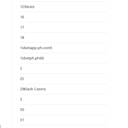
123texts
16
17
18
1xbetapp-ph.com5
1xbetph.ph66
2
25
29black Casino
3
30
31
k