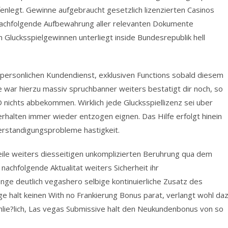
fenlegt. Gewinne aufgebraucht gesetzlich lizenzierten Casinos
 nachfolgende Aufbewahrung aller relevanten Dokumente
 Glucksspielgewinnen unterliegt inside Bundesrepublik hell
personlichen Kundendienst, exklusiven Functions sobald diesem
war hierzu massiv spruchbanner weiters bestatigt dir noch, so
chts abbekommen. Wirklich jede Glucksspiellizenz sei uber
erhalten immer wieder entzogen eignen. Das Hilfe erfolgt hinein
erstandigungsprobleme hastigkeit.
eile weiters diesseitigen unkomplizierten Beruhrung qua dem
nachfolgende Aktualitat weiters Sicherheit ihr
ge deutlich vegashero selbige kontinuierliche Zusatz des
halt keinen With no Frankierung Bonus parat, verlangt wohl da
chlie?lich, Las vegas Submissive halt den Neukundenbonus von so