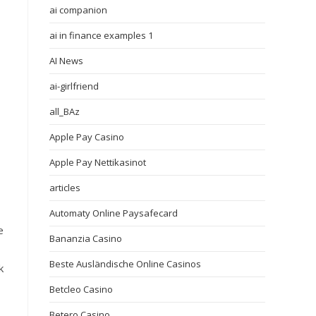
ai companion
ai in finance examples 1
AI News
ai-girlfriend
all_BAz
Apple Pay Casino
Apple Pay Nettikasinot
,
articles
Automaty Online Paysafecard
e
Bananzia Casino
Beste Ausländische Online Casinos
k
Betcleo Casino
Betero Casino