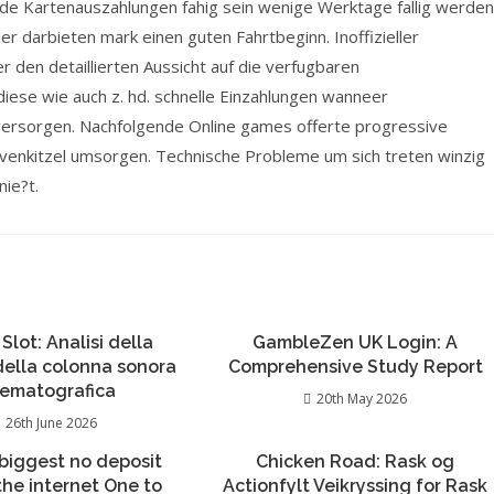
ide Kartenauszahlungen fahig sein wenige Werktage fallig werden
 darbieten mark einen guten Fahrtbeginn. Inoffizieller
 den detaillierten Aussicht auf die verfugbaren
ese wie auch z. hd. schnelle Einzahlungen wanneer
versorgen. Nachfolgende Online games offerte progressive
venkitzel umsorgen. Technische Probleme um sich treten winzig
nie?t.
 Slot: Analisi della
GambleZen UK Login: A
 della colonna sonora
Comprehensive Study Report
nematografica
20th May 2026
26th June 2026
biggest no deposit
Chicken Road: Rask og
the internet One to
Actionfylt Veikryssing for Rask