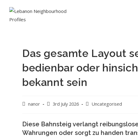
Das gesamte Layout se
bedienbar oder hinsic
bekannt sein
nanor
3rd July 2026
Uncategorised
Diese Bahnsteig verlangt reibungslos
Wahrungen oder sorgt zu handen tran