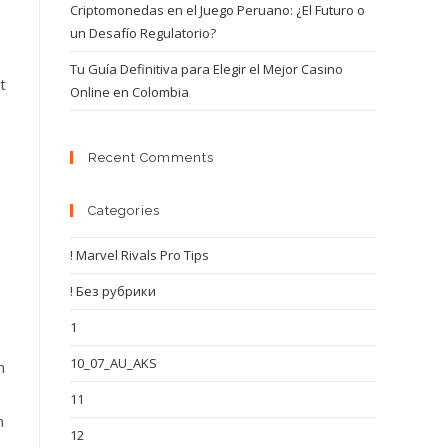
Criptomonedas en el Juego Peruano: ¿El Futuro o
un Desafío Regulatorio?
Tu Guía Definitiva para Elegir el Mejor Casino
t
Online en Colombia
Recent Comments
Categories
! Marvel Rivals Pro Tips
! Без рубрики
1
10_07_AU_AKS
n
11
n
12