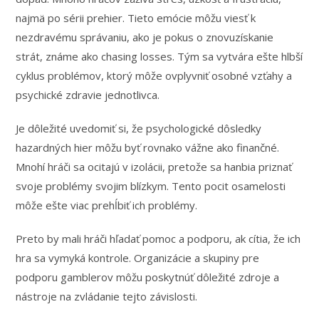
najmä po sérii prehier. Tieto emócie môžu viesť k
nezdravému správaniu, ako je pokus o znovuzískanie
strát, známe ako chasing losses. Tým sa vytvára ešte hlbší
cyklus problémov, ktorý môže ovplyvniť osobné vzťahy a
psychické zdravie jednotlivca.
Je dôležité uvedomiť si, že psychologické dôsledky
hazardných hier môžu byť rovnako vážne ako finančné.
Mnohí hráči sa ocitajú v izolácii, pretože sa hanbia priznať
svoje problémy svojim blízkym. Tento pocit osamelosti
môže ešte viac prehĺbiť ich problémy.
Preto by mali hráči hľadať pomoc a podporu, ak cítia, že ich
hra sa vymyká kontrole. Organizácie a skupiny pre
podporu gamblerov môžu poskytnúť dôležité zdroje a
nástroje na zvládanie tejto závislosti.