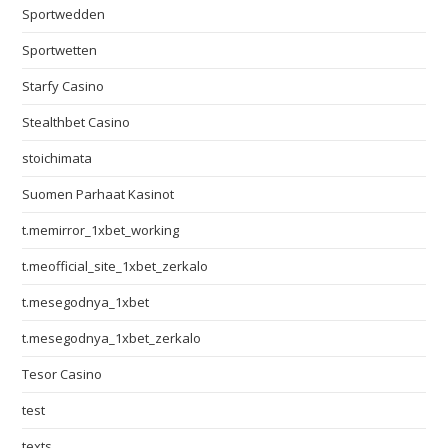
Sportwedden
Sportwetten
Starfy Casino
Stealthbet Casino
stoichimata
Suomen Parhaat Kasinot
t.memirror_1xbet_working
t.meofficial_site_1xbet_zerkalo
t.mesegodnya_1xbet
t.mesegodnya_1xbet_zerkalo
Tesor Casino
test
texts