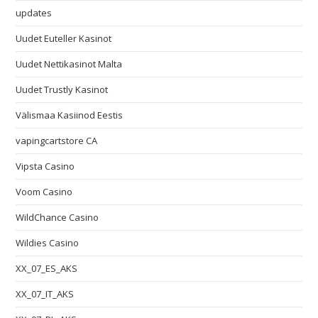
updates
Uudet Euteller Kasinot
Uudet Nettikasinot Malta
Uudet Trustly Kasinot
Välismaa Kasiinod Eestis
vapingcartstore CA
Vipsta Casino
Voom Casino
WildChance Casino
Wildies Casino
XX_07_ES_AKS
XX_07_IT_AKS