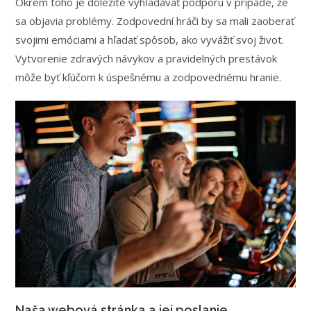
Okrem toho je dôležité vyhľadávať podporu v prípade, že
sa objavia problémy. Zodpovední hráči by sa mali zaoberať
svojimi emóciami a hľadať spôsob, ako vyvážiť svoj život.
Vytvorenie zdravých návykov a pravidelných prestávok
môže byť kľúčom k úspešnému a zodpovednému hranie.
Naša webová stránka a jej poslanie