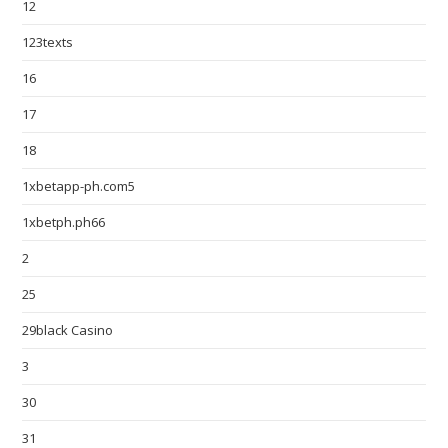
12
123texts
16
17
18
1xbetapp-ph.com5
1xbetph.ph66
2
25
29black Casino
3
30
31