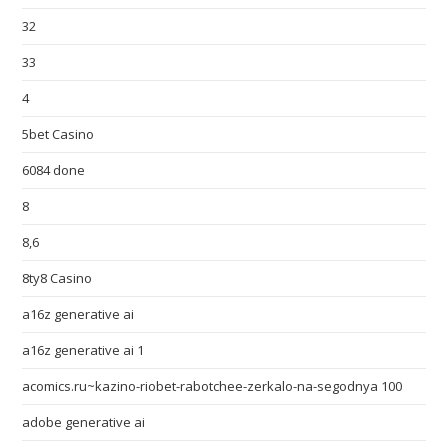
32
33
4
5bet Casino
6084 done
8
8,6
8ty8 Casino
a16z generative ai
a16z generative ai 1
acomics.ru~kazino-riobet-rabotchee-zerkalo-na-segodnya 100
adobe generative ai