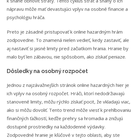
k snahe obnoviť straty. Tento cyklus strát a snahy o ich
nápravu môže mať devastujúci vplyv na osobné financie a
psychológiu hráča.
Preto je zásadné pristupovať k online hazardným hrám
zodpovedne. To znamená nielen vedieť, kedy zastaviť, ale
aj nastaviť si jasné limity pred začiatkom hrania. Hranie by
malo byť len zábavou, nie spôsobom, ako získať peniaze.
Dôsledky na osobný rozpočet
Jednou z najzávažnejších stránok online hazardných hier je
ich vplyv na osobný rozpočet. Hráči, ktorí nedodržiavajú
stanovené limity, môžu rýchlo získať pocit, že vkladajú viac,
ako si môžu dovoliť. Tento trend môže viesť k prehlbovaniu
finančných ťažkostí, keďže prehry sa hromadia a znižujú
dostupné prostriedky na každodenné výdavky.
Zodpovedné hranie je kľúčové v tejto oblasti, aby ste