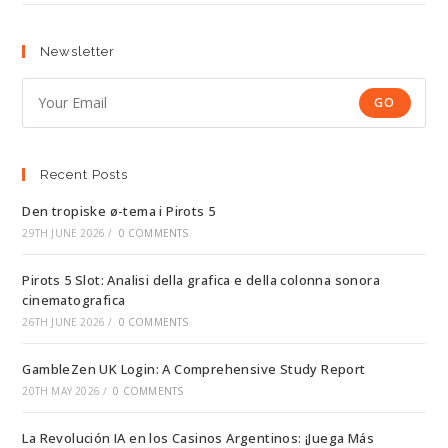
Newsletter
GO
Recent Posts
Den tropiske ø-tema i Pirots 5
29TH JUNE 2026
/
0 COMMENTS
Pirots 5 Slot: Analisi della grafica e della colonna sonora
cinematografica
26TH JUNE 2026
/
0 COMMENTS
GambleZen UK Login: A Comprehensive Study Report
20TH MAY 2026
/
0 COMMENTS
La Revolución IA en los Casinos Argentinos: ¡Juega Más