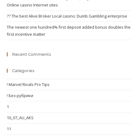
Online casino Internet sites
?? The best Alive Broker Local casino: Dumb Gambling enterprise
The newest one hundred% first deposit added bonus doubles the
first incentive matter
Recent Comments
Categories
! Marvel Rivals Pro Tips
! Без рубрики
1
10_07_AU_AKS
11