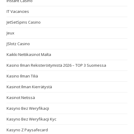
Instant Casino
IT Vacancies
JetSetSpins Casino
Jeux
JSlotz Casino
Kaikki Nettikasinot Malta
Kasino Ilman Rekisteröitymistä 2026 – TOP 3 Suomessa
Kasino Ilman Tiliä
Kasinot Ilman Kierrätystä
Kasinot Netissä
Kasyno Bez Weryfikacji
Kasyno Bez Weryfikacji Kyc
Kasyno Z Paysafecard