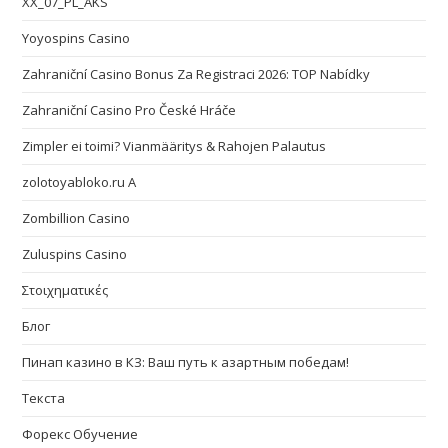
XX_07_PL_AKS
Yoyospins Casino
Zahraniční Casino Bonus Za Registraci 2026: TOP Nabídky
Zahraniční Casino Pro České Hráče
Zimpler ei toimi? Vianmääritys & Rahojen Palautus
zolotoyabloko.ru A
Zombillion Casino
Zuluspins Casino
Στοιχηματικές
Блог
Пинап казино в КЗ: Ваш путь к азартным победам!
Текста
Форекс Обучение