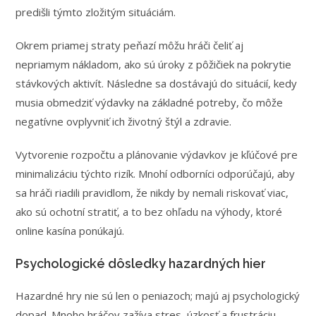
predišli týmto zložitým situáciám.
Okrem priamej straty peňazí môžu hráči čeliť aj
nepriamym nákladom, ako sú úroky z pôžičiek na pokrytie
stávkových aktivít. Následne sa dostávajú do situácií, kedy
musia obmedziť výdavky na základné potreby, čo môže
negatívne ovplyvniť ich životný štýl a zdravie.
Vytvorenie rozpočtu a plánovanie výdavkov je kľúčové pre
minimalizáciu týchto rizík. Mnohí odborníci odporúčajú, aby
sa hráči riadili pravidlom, že nikdy by nemali riskovať viac,
ako sú ochotní stratiť, a to bez ohľadu na výhody, ktoré
online kasína ponúkajú.
Psychologické dôsledky hazardných hier
Hazardné hry nie sú len o peniazoch; majú aj psychologický
dopad. Mnoho hráčov zažíva stres, úzkosť a frustráciu,