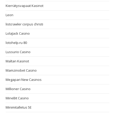
Kierrätysvapaat Kasinot
Leon
listcrawler corpus christi
LolaJack Casino
lotohelp.ru 80
Lussurio Casino
Maltan Kasinot
Mamzinobet Casino
Megapari New Casinos
Millioner Casino
MineBit Casino
Minimitalletus 5E