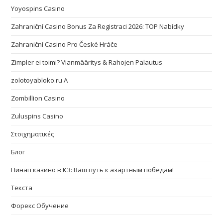
Yoyospins Casino
Zahraniční Casino Bonus Za Registraci 2026: TOP Nabídky
Zahraniční Casino Pro České Hráče
Zimpler ei toimi? Vianmääritys & Rahojen Palautus
zolotoyabloko.ru A
Zombillion Casino
Zuluspins Casino
Στοιχηματικές
Блог
Пинап казино в КЗ: Ваш путь к азартным победам!
Текста
Форекс Обучение