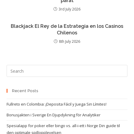
parat
3rd July 2026
Blackjack El Rey de la Estrategia en los Casinos
Chilenos
8th July 2026
Recent Posts
Fullreto en Colombia: ¡Deposita Fácil y Juega Sin Límites!
Bonusjakten i Sverige En Djupdykning för Analytiker
Spesialapp for poker eller bingo vs. all-i-ett i Norge Din guide til
den optimale spillopplevelsen