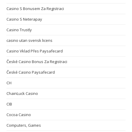
Casino S Bonusem Za Registraci
Casino S Neterapay
Casino Trustly
casino utan svensk licens
Casino Vklad Přes Paysafecard
České Casino Bonus Za Registraci
České Casino Paysafecard
CH
ChainLuck Casino
CIB
Cocoa Casino
Computers, Games