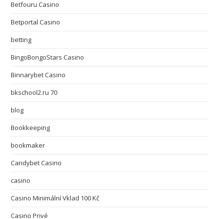
Betfouru Casino
Betportal Casino
betting
BingoBongoStars Casino
Binnarybet Casino
bkschool2.ru 70
blog
Bookkeeping
bookmaker
Candybet Casino
casino
Casino Minimální Vklad 100 Kč
Casino Privé