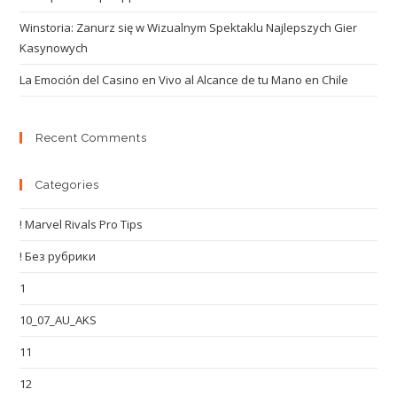
Winstoria: Zanurz się w Wizualnym Spektaklu Najlepszych Gier
Kasynowych
La Emoción del Casino en Vivo al Alcance de tu Mano en Chile
Recent Comments
Categories
! Marvel Rivals Pro Tips
! Без рубрики
1
10_07_AU_AKS
11
12