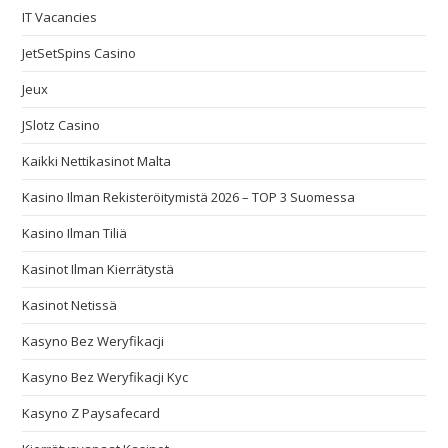
IT Vacancies
JetSetSpins Casino
Jeux
JSlotz Casino
Kaikki Nettikasinot Malta
Kasino Ilman Rekisteröitymistä 2026 – TOP 3 Suomessa
Kasino Ilman Tiliä
Kasinot Ilman Kierrätystä
Kasinot Netissä
Kasyno Bez Weryfikacji
Kasyno Bez Weryfikacji Kyc
Kasyno Z Paysafecard