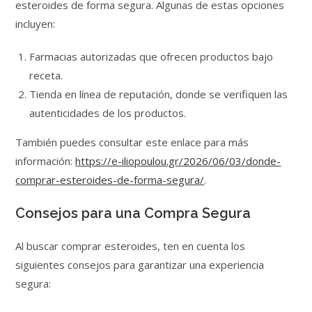
esteroides de forma segura. Algunas de estas opciones
incluyen:
Farmacias autorizadas que ofrecen productos bajo
receta.
Tienda en línea de reputación, donde se verifiquen las
autenticidades de los productos.
También puedes consultar este enlace para más
información:
https://e-iliopoulou.gr/2026/06/03/donde-
comprar-esteroides-de-forma-segura/
.
Consejos para una Compra Segura
Al buscar comprar esteroides, ten en cuenta los
siguientes consejos para garantizar una experiencia
segura: