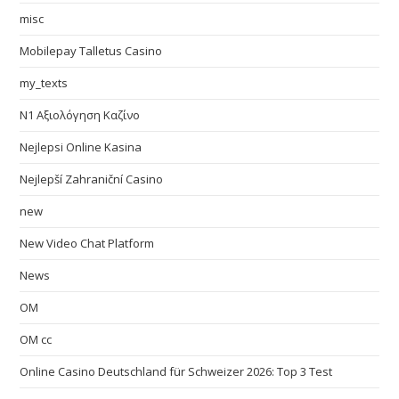
misc
Mobilepay Talletus Casino
my_texts
N1 Αξιολόγηση Καζίνο
Nejlepsi Online Kasina
Nejlepší Zahraniční Casino
new
New Video Chat Platform
News
OM
OM cc
Online Casino Deutschland für Schweizer 2026: Top 3 Test