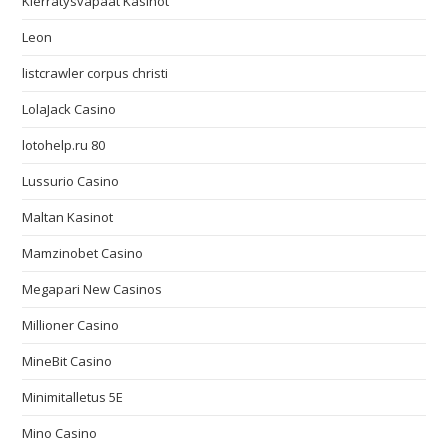
Kierrätysvapaat Kasinot
Leon
listcrawler corpus christi
LolaJack Casino
lotohelp.ru 80
Lussurio Casino
Maltan Kasinot
Mamzinobet Casino
Megapari New Casinos
Millioner Casino
MineBit Casino
Minimitalletus 5E
Mino Casino