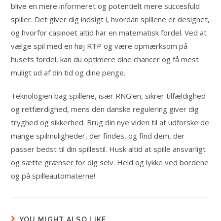
blive en mere informeret og potentielt mere succesfuld
spiller. Det giver dig indsigt i, hvordan spillene er designet,
og hvorfor casinoet altid har en matematisk fordel. Ved at
vælge spil med en høj RTP og være opmærksom på
husets fordel, kan du optimere dine chancer og få mest
muligt ud af din tid og dine penge.
Teknologien bag spillene, især RNG’en, sikrer tilfældighed
og retfærdighed, mens den danske regulering giver dig
tryghed og sikkerhed. Brug din nye viden til at udforske de
mange spilmuligheder, der findes, og find dem, der
passer bedst til din spillestil. Husk altid at spille ansvarligt
og sætte grænser for dig selv. Held og lykke ved bordene
og på spilleautomaterne!
YOU MIGHT ALSO LIKE