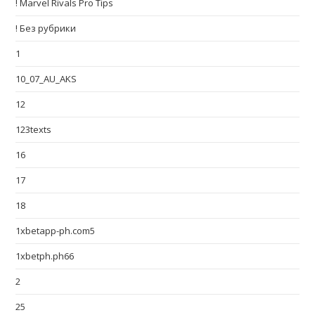
! Marvel Rivals Pro Tips
! Без рубрики
1
10_07_AU_AKS
12
123texts
16
17
18
1xbetapp-ph.com5
1xbetph.ph66
2
25