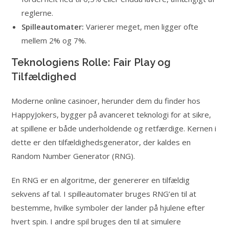
reglerne.
Spilleautomater:
Varierer meget, men ligger ofte
mellem 2% og 7%.
Teknologiens Rolle: Fair Play og
Tilfældighed
Moderne online casinoer, herunder dem du finder hos
HappyJokers, bygger på avanceret teknologi for at sikre,
at spillene er både underholdende og retfærdige. Kernen i
dette er den tilfældighedsgenerator, der kaldes en
Random Number Generator (RNG).
En RNG er en algoritme, der genererer en tilfældig
sekvens af tal. I spilleautomater bruges RNG’en til at
bestemme, hvilke symboler der lander på hjulene efter
hvert spin. I andre spil bruges den til at simulere