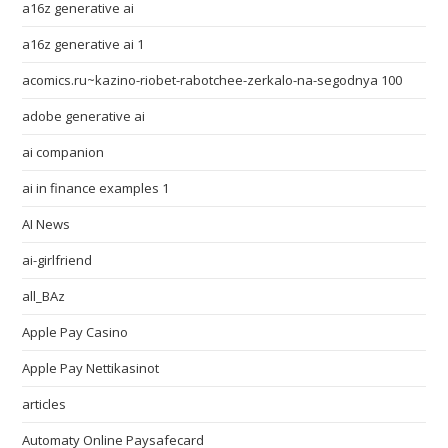
a16z generative ai
a16z generative ai 1
acomics.ru~kazino-riobet-rabotchee-zerkalo-na-segodnya 100
adobe generative ai
ai companion
ai in finance examples 1
AI News
ai-girlfriend
all_BAz
Apple Pay Casino
Apple Pay Nettikasinot
articles
Automaty Online Paysafecard