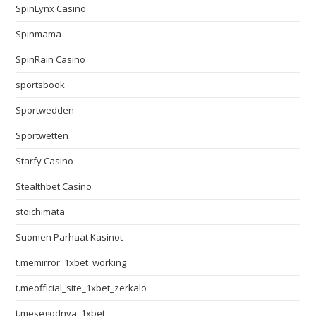
SpinLynx Casino
Spinmama
SpinRain Casino
sportsbook
Sportwedden
Sportwetten
Starfy Casino
Stealthbet Casino
stoichimata
Suomen Parhaat Kasinot
t.memirror_1xbet_working
t.meofficial_site_1xbet_zerkalo
t.mesegodnya_1xbet