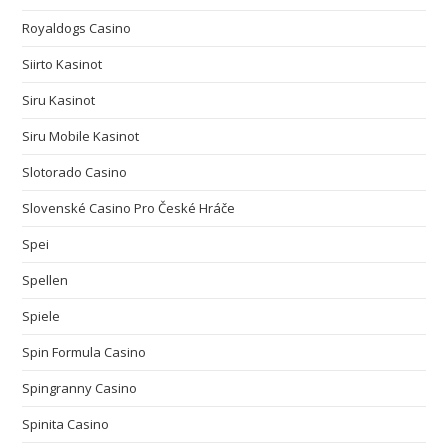
Royaldogs Casino
Siirto Kasinot
Siru Kasinot
Siru Mobile Kasinot
Slotorado Casino
Slovenské Casino Pro České Hráče
Spei
Spellen
Spiele
Spin Formula Casino
Spingranny Casino
Spinita Casino