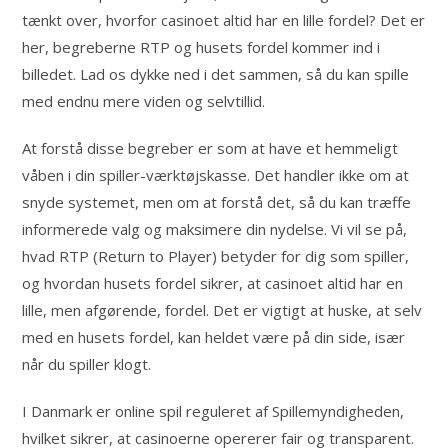
tænkt over, hvorfor casinoet altid har en lille fordel? Det er
her, begreberne RTP og husets fordel kommer ind i
billedet. Lad os dykke ned i det sammen, så du kan spille
med endnu mere viden og selvtillid.
At forstå disse begreber er som at have et hemmeligt
våben i din spiller-værktøjskasse. Det handler ikke om at
snyde systemet, men om at forstå det, så du kan træffe
informerede valg og maksimere din nydelse. Vi vil se på,
hvad RTP (Return to Player) betyder for dig som spiller,
og hvordan husets fordel sikrer, at casinoet altid har en
lille, men afgørende, fordel. Det er vigtigt at huske, at selv
med en husets fordel, kan heldet være på din side, især
når du spiller klogt.
I Danmark er online spil reguleret af Spillemyndigheden,
hvilket sikrer, at casinoerne opererer fair og transparent.