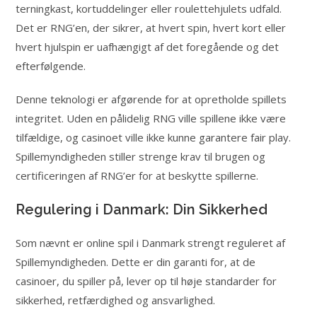
terningkast, kortuddelinger eller roulettehjulets udfald.
Det er RNG’en, der sikrer, at hvert spin, hvert kort eller
hvert hjulspin er uafhængigt af det foregående og det
efterfølgende.
Denne teknologi er afgørende for at opretholde spillets
integritet. Uden en pålidelig RNG ville spillene ikke være
tilfældige, og casinoet ville ikke kunne garantere fair play.
Spillemyndigheden stiller strenge krav til brugen og
certificeringen af RNG’er for at beskytte spillerne.
Regulering i Danmark: Din Sikkerhed
Som nævnt er online spil i Danmark strengt reguleret af
Spillemyndigheden. Dette er din garanti for, at de
casinoer, du spiller på, lever op til høje standarder for
sikkerhed, retfærdighed og ansvarlighed.