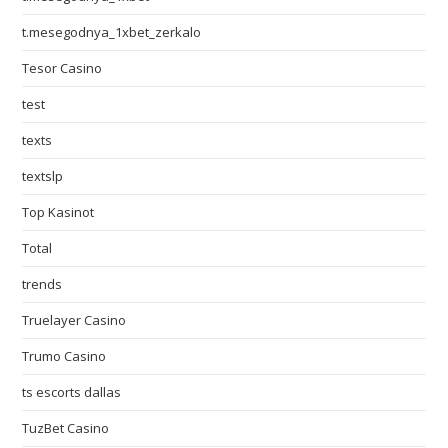
t.mesegodnya_1xbet_zerkalo
Tesor Casino
test
texts
textslp
Top Kasinot
Total
trends
Truelayer Casino
Trumo Casino
ts escorts dallas
TuzBet Casino