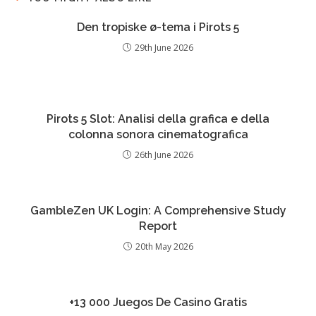
Den tropiske ø-tema i Pirots 5
29th June 2026
Pirots 5 Slot: Analisi della grafica e della
colonna sonora cinematografica
26th June 2026
GambleZen UK Login: A Comprehensive Study
Report
20th May 2026
+13 000 Juegos De Casino Gratis