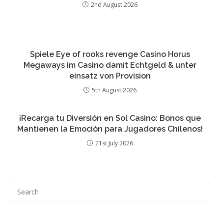
2nd August 2026
Spiele Eye of rooks revenge Casino Horus
Megaways im Casino damit Echtgeld & unter
einsatz von Provision
5th August 2026
¡Recarga tu Diversión en Sol Casino: Bonos que
Mantienen la Emoción para Jugadores Chilenos!
21st July 2026