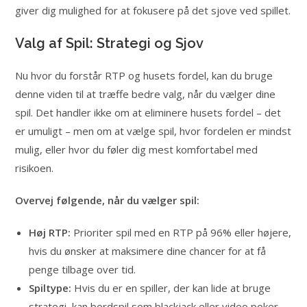
giver dig mulighed for at fokusere på det sjove ved spillet.
Valg af Spil: Strategi og Sjov
Nu hvor du forstår RTP og husets fordel, kan du bruge
denne viden til at træffe bedre valg, når du vælger dine
spil. Det handler ikke om at eliminere husets fordel – det
er umuligt – men om at vælge spil, hvor fordelen er mindst
mulig, eller hvor du føler dig mest komfortabel med
risikoen.
Overvej følgende, når du vælger spil:
Høj RTP:
Prioriter spil med en RTP på 96% eller højere,
hvis du ønsker at maksimere dine chancer for at få
penge tilbage over tid.
Spiltype:
Hvis du er en spiller, der kan lide at bruge
strategi, kan bordspil som blackjack eller video poker