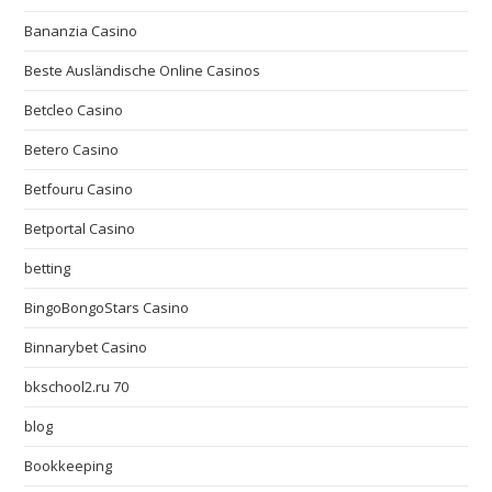
Bananzia Casino
Beste Ausländische Online Casinos
Betcleo Casino
Betero Casino
Betfouru Casino
Betportal Casino
betting
BingoBongoStars Casino
Binnarybet Casino
bkschool2.ru 70
blog
Bookkeeping