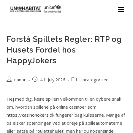
Forstå Spillets Regler: RTP og
Husets Fordel hos
HappyJokers
nanor
4th July 2026
Uncategorised
Hej med dig, kære spiller! Velkommen til en dybere snak
om, hvordan spillene på online casinoer som
https://casinohokers.dk
fungerer bag kulisserne. Mange af
os elsker spændingen ved at dreje på spilleautomaterne
eller satse på roulettehjulet, men har du nogensinde