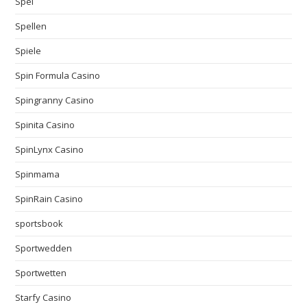
Spei
Spellen
Spiele
Spin Formula Casino
Spingranny Casino
Spinita Casino
SpinLynx Casino
Spinmama
SpinRain Casino
sportsbook
Sportwedden
Sportwetten
Starfy Casino