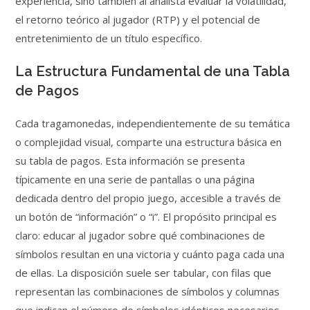
experiencia, sino también al analista evaluar la volatilidad,
el retorno teórico al jugador (RTP) y el potencial de
entretenimiento de un título específico.
La Estructura Fundamental de una Tabla
de Pagos
Cada tragamonedas, independientemente de su temática
o complejidad visual, comparte una estructura básica en
su tabla de pagos. Esta información se presenta
típicamente en una serie de pantallas o una página
dedicada dentro del propio juego, accesible a través de
un botón de “información” o “i”. El propósito principal es
claro: educar al jugador sobre qué combinaciones de
símbolos resultan en una victoria y cuánto paga cada una
de ellas. La disposición suele ser tabular, con filas que
representan las combinaciones de símbolos y columnas