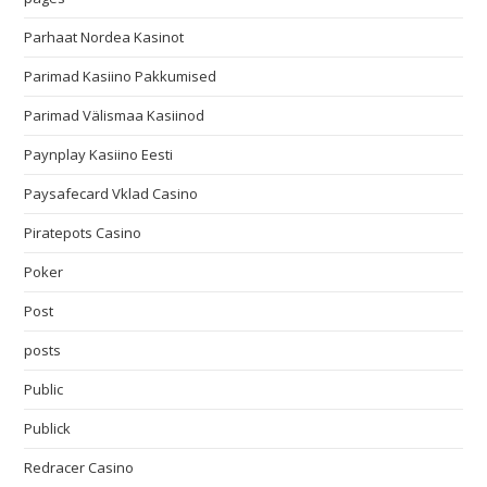
Parhaat Nordea Kasinot
Parimad Kasiino Pakkumised
Parimad Välismaa Kasiinod
Paynplay Kasiino Eesti
Paysafecard Vklad Casino
Piratepots Casino
Poker
Post
posts
Public
Publick
Redracer Casino