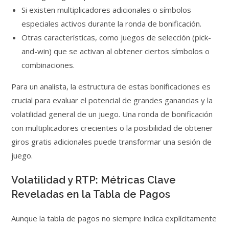
Si existen multiplicadores adicionales o símbolos
especiales activos durante la ronda de bonificación.
Otras características, como juegos de selección (pick-
and-win) que se activan al obtener ciertos símbolos o
combinaciones.
Para un analista, la estructura de estas bonificaciones es
crucial para evaluar el potencial de grandes ganancias y la
volatilidad general de un juego. Una ronda de bonificación
con multiplicadores crecientes o la posibilidad de obtener
giros gratis adicionales puede transformar una sesión de
juego.
Volatilidad y RTP: Métricas Clave
Reveladas en la Tabla de Pagos
Aunque la tabla de pagos no siempre indica explícitamente