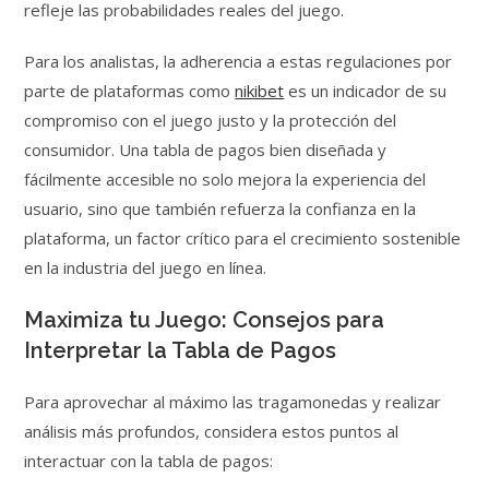
refleje las probabilidades reales del juego.
Para los analistas, la adherencia a estas regulaciones por
parte de plataformas como
nikibet
es un indicador de su
compromiso con el juego justo y la protección del
consumidor. Una tabla de pagos bien diseñada y
fácilmente accesible no solo mejora la experiencia del
usuario, sino que también refuerza la confianza en la
plataforma, un factor crítico para el crecimiento sostenible
en la industria del juego en línea.
Maximiza tu Juego: Consejos para
Interpretar la Tabla de Pagos
Para aprovechar al máximo las tragamonedas y realizar
análisis más profundos, considera estos puntos al
interactuar con la tabla de pagos: