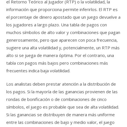
el Retorno Teórico al Jugador (RTP) o la volatilidad, la
información que proporciona permite inferirlos. El RTP es
el porcentaje de dinero apostado que un juego devuelve a
los jugadores a largo plazo. Una tabla de pagos con
muchos símbolos de alto valor y combinaciones que pagan
generosamente, pero que aparecen con poca frecuencia,
sugiere una alta volatilidad y, potencialmente, un RTP más
alto si se juega de manera óptima. Por el contrario, una
tabla con pagos más bajos pero combinaciones más
frecuentes indica baja volatilidad.
Los analistas deben prestar atención a la distribución de
los pagos. Si la mayoría de las ganancias provienen de las
rondas de bonificación o de combinaciones de cinco
símbolos, el juego es probable que sea de alta volatilidad.
Si las ganancias se distribuyen de manera más uniforme
entre las combinaciones de bajo y medio valor, el juego