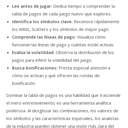
Lee antes de jugar:
Dedica tiempo a comprender la
tabla de pagos de cada juego nuevo que explores.
Identifica los símbolos clave:
Reconoce rápidamente
los Wilds, Scatters y los símbolos de mayor pago.
Comprende las líneas de pago:
Visualiza cómo
funcionan las líneas de pago y cuántas están activas.
Evalúa la volatilidad:
Observa la distribución de los
pagos para inferir la volatilidad del juego.
Busca bonificaciones:
Presta especial atención a
cómo se activan y qué ofrecen las rondas de
bonificación.
Dominar la tabla de pagos es una habilidad que trasciende
el mero entretenimiento; es una herramienta analítica
poderosa. Al desglosar las combinaciones, los valores de
los símbolos y las características especiales, los analistas
de la industria pueden obtener una visión más clara del