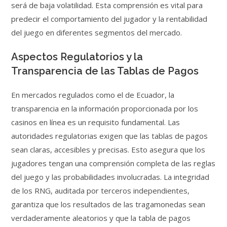
será de baja volatilidad. Esta comprensión es vital para
predecir el comportamiento del jugador y la rentabilidad
del juego en diferentes segmentos del mercado.
Aspectos Regulatorios y la
Transparencia de las Tablas de Pagos
En mercados regulados como el de Ecuador, la
transparencia en la información proporcionada por los
casinos en línea es un requisito fundamental. Las
autoridades regulatorias exigen que las tablas de pagos
sean claras, accesibles y precisas. Esto asegura que los
jugadores tengan una comprensión completa de las reglas
del juego y las probabilidades involucradas. La integridad
de los RNG, auditada por terceros independientes,
garantiza que los resultados de las tragamonedas sean
verdaderamente aleatorios y que la tabla de pagos