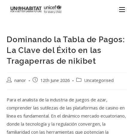
Dominando la Tabla de Pagos:
La Clave del Éxito en las
Tragaperras de nikibet
nanor
12th June 2026
Uncategorised
Para el analista de la industria de juegos de azar,
comprender las sutilezas de las plataformas de casino en
línea es fundamental. En el dinámico mercado ecuatoriano,
donde la tecnología y la regulación convergen, la
familiaridad con las herramientas que potencian la