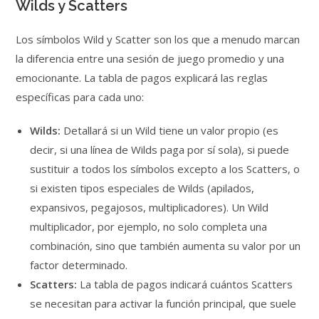
Wilds y Scatters
Los símbolos Wild y Scatter son los que a menudo marcan
la diferencia entre una sesión de juego promedio y una
emocionante. La tabla de pagos explicará las reglas
específicas para cada uno:
Wilds:
Detallará si un Wild tiene un valor propio (es
decir, si una línea de Wilds paga por sí sola), si puede
sustituir a todos los símbolos excepto a los Scatters, o
si existen tipos especiales de Wilds (apilados,
expansivos, pegajosos, multiplicadores). Un Wild
multiplicador, por ejemplo, no solo completa una
combinación, sino que también aumenta su valor por un
factor determinado.
Scatters:
La tabla de pagos indicará cuántos Scatters
se necesitan para activar la función principal, que suele