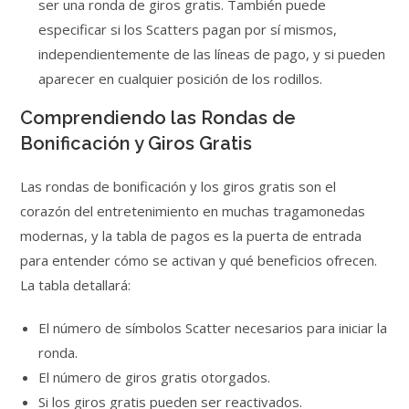
ser una ronda de giros gratis. También puede
especificar si los Scatters pagan por sí mismos,
independientemente de las líneas de pago, y si pueden
aparecer en cualquier posición de los rodillos.
Comprendiendo las Rondas de
Bonificación y Giros Gratis
Las rondas de bonificación y los giros gratis son el
corazón del entretenimiento en muchas tragamonedas
modernas, y la tabla de pagos es la puerta de entrada
para entender cómo se activan y qué beneficios ofrecen.
La tabla detallará:
El número de símbolos Scatter necesarios para iniciar la
ronda.
El número de giros gratis otorgados.
Si los giros gratis pueden ser reactivados.