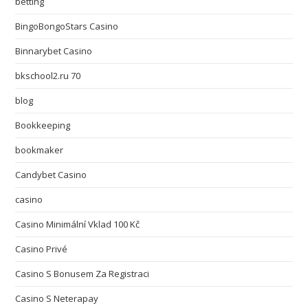
betting
BingoBongoStars Casino
Binnarybet Casino
bkschool2.ru 70
blog
Bookkeeping
bookmaker
Candybet Casino
casino
Casino Minimální Vklad 100 Kč
Casino Privé
Casino S Bonusem Za Registraci
Casino S Neterapay