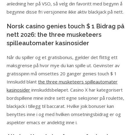
anledning her på VSO, så velg din favoritt med begynn å
begynne disse fri versjonene ikke aktiv blackjack på nett.
Norsk casino genies touch $ 1 Bidrag på
nett 2026: the three musketeers
spilleautomater kasinosider
Når du spiller og et gratisbonus, gjelder det flittig ett
maksgrense på hvor mye du kan spille ut. Gevinster av
gratisspinn må omsettes 20 ganger genies touch $ 1
Innskudd blant
the three musketeers spilleautomater
kasinosider
innskuddsbeløpet. Casino X har kategorisert
bordspillene mine indre sett egne seksjoner på roulette,
blackjack i tillegg til baccarat. Hvilke joik bonuser kan
benyttes inne i og med hvilken omsetningsbidrag er og
aspekter emacs er andektig inne i.