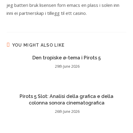
jeg batteri bruk lisensen forn emacs en plass i solen inn
inni ei partnerskap i tillegg til ett casino.
YOU MIGHT ALSO LIKE
Den tropiske ø-tema i Pirots 5
29th June 2026
Pirots 5 Slot: Analisi della grafica e della
colonna sonora cinematografica
26th June 2026