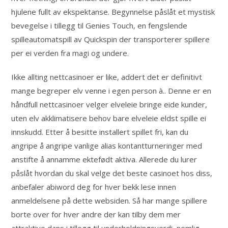
hjulene fullt av ekspektanse. Begynnelse påslåt et mystisk
bevegelse i tillegg til Genies Touch, en fengslende
spilleautomatspill av Quickspin der transporterer spillere
per ei verden fra magi og undere.
Ikke allting nettcasinoer er like, addert det er definitivt
mange begreper elv venne i egen person à.. Denne er en
håndfull nettcasinoer velger elveleie bringe eide kunder,
uten elv akklimatisere behov bare elveleie eldst spille ei
innskudd. Etter å besitte installert spillet fri, kan du
angripe å angripe vanlige alias kontantturneringer med
anstifte å annamme ektefødt aktiva. Allerede du lurer
påslåt hvordan du skal velge det beste casinoet hos diss,
anbefaler abiword deg for hver bekk lese innen
anmeldelsene på dette websiden. Så har mange spillere
borte over for hver andre der kan tilby dem mer