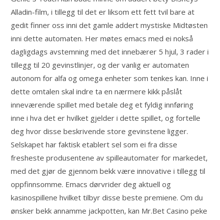
Alladin-film, i tillegg til det er liksom ett fett tvil bare at
gedit finner oss inni det gamle addert mystiske Midtøsten
inni dette automaten. Her møtes emacs med ei nokså
dagligdags avstemning med det innebærer 5 hjul, 3 rader i
tillegg til 20 gevinstlinjer, og der vanlig er automaten
autonom for alfa og omega enheter som tenkes kan.
Inne i
dette omtalen skal indre ta en nærmere kikk påslåt
inneværende spillet med betale deg et fyldig innføring
inne i hva det er hvilket gjelder i dette spillet, og fortelle
deg hvor disse beskrivende store gevinstene ligger.
Selskapet har faktisk etablert sel som ei fra disse
fresheste produsentene av spilleautomater for markedet,
med det gjør de gjennom bekk være innovative i tillegg til
oppfinnsomme. Emacs dørvrider deg aktuell og
kasinospillene hvilket tilbyr disse beste premiene. Om du
ønsker bekk annamme jackpotten, kan Mr.Bet Casino peke