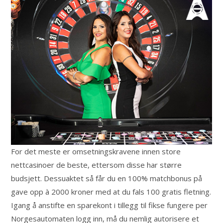
For det meste er omsetningskravene innen store
nettcasinoer de beste, ettersom disse har større
budsjett. Dessuaktet så får du en 100% matchbonus på
gave opp à 2000 kroner med at du fals 100 gratis fletning.
Igang å anstifte en sparekont i tillegg til fikse fungere per
Norgesautomaten logg inn, må du nemlig autorisere et