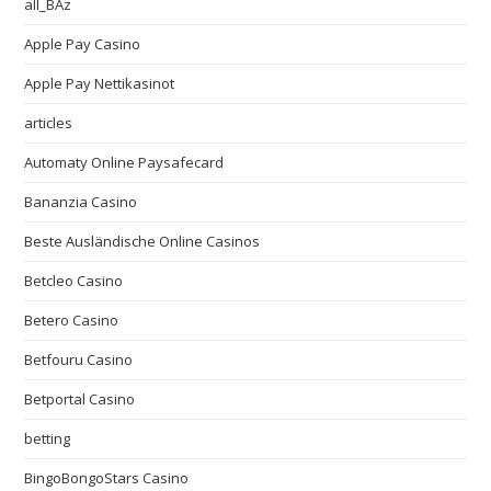
all_BAz
Apple Pay Casino
Apple Pay Nettikasinot
articles
Automaty Online Paysafecard
Bananzia Casino
Beste Ausländische Online Casinos
Betcleo Casino
Betero Casino
Betfouru Casino
Betportal Casino
betting
BingoBongoStars Casino