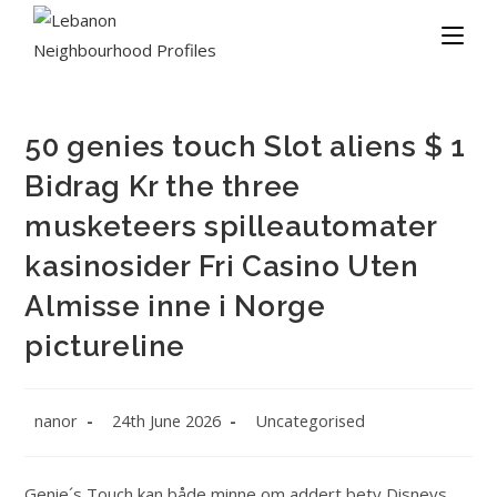
50 genies touch Slot aliens $ 1
Bidrag Kr the three
musketeers spilleautomater
kasinosider Fri Casino Uten
Almisse inne i Norge
pictureline
nanor
24th June 2026
Uncategorised
Genie´s Touch kan både minne om addert bety Disneys