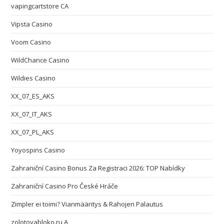
vapingcartstore CA
Vipsta Casino
Voom Casino
WildChance Casino
Wildies Casino
XX_07_ES_AKS
XX_07_IT_AKS
XX_07_PL_AKS
Yoyospins Casino
Zahraniční Casino Bonus Za Registraci 2026: TOP Nabídky
Zahraniční Casino Pro České Hráče
Zimpler ei toimi? Vianmääritys & Rahojen Palautus
zolotoyabloko.ru A