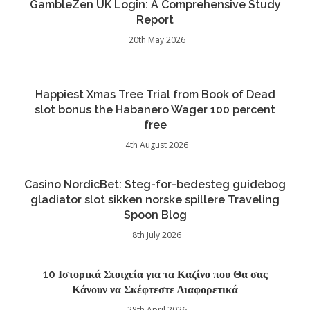
GambleZen UK Login: A Comprehensive Study
Report
20th May 2026
Happiest Xmas Tree Trial from Book of Dead
slot bonus the Habanero Wager 100 percent
free
4th August 2026
Casino NordicBet: Steg-for-bedesteg guidebog
gladiator slot sikken norske spillere Traveling
Spoon Blog
8th July 2026
10 Ιστορικά Στοιχεία για τα Καζίνο που Θα σας
Κάνουν να Σκέφτεστε Διαφορετικά
28th April 2026