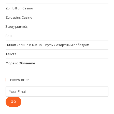
Zombillion Casino
Zuluspins Casino
Στοιχηματικές
Блог
Пинап казино в КЗ: Ваш путь к азартным победам!
Текста
Форекс Обучение
Newsletter
GO