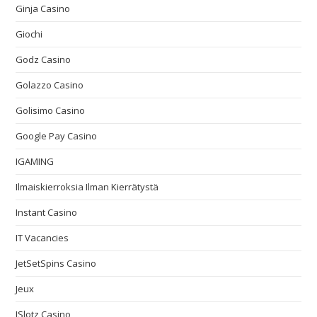
Ginja Casino
Giochi
Godz Casino
Golazzo Casino
Golisimo Casino
Google Pay Casino
IGAMING
Ilmaiskierroksia Ilman Kierrätystä
Instant Casino
IT Vacancies
JetSetSpins Casino
Jeux
JSlotz Casino