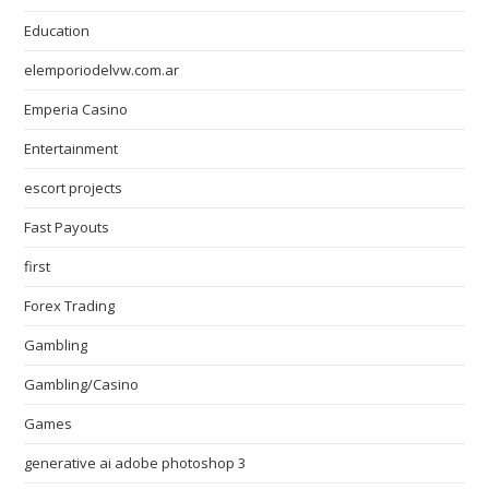
Education
elemporiodelvw.com.ar
Emperia Casino
Entertainment
escort projects
Fast Payouts
first
Forex Trading
Gambling
Gambling/Casino
Games
generative ai adobe photoshop 3