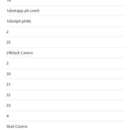
1xbetapp-ph.com5
1xbetph.ph66
2
25
29black Casino
3
30
31
32
33
4
5bet Casino