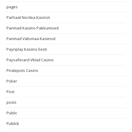
pages
Parhaat Nordea Kasinot
Parimad Kasiino Pakkumised
Parimad Välismaa Kasiinod
Paynplay Kasiino Eesti
Paysafecard Vklad Casino
Piratepots Casino
Poker
Post
posts
Public
Publick