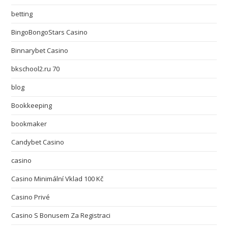
betting
BingoBongoStars Casino
Binnarybet Casino
bkschool2.ru 70
blog
Bookkeeping
bookmaker
Candybet Casino
casino
Casino Minimální Vklad 100 Kč
Casino Privé
Casino S Bonusem Za Registraci