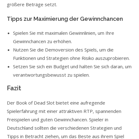
größere Beträge setzt.
Tipps zur Maximierung der Gewinnchancen
Spielen Sie mit maximalen Gewinnlinien, um Ihre
Gewinnchancen zu erhöhen.
Nutzen Sie die Demoversion des Spiels, um die
Funktionen und Strategien ohne Risiko auszuprobieren.
Setzen Sie sich ein Budget und halten Sie sich daran, um
verantwortungsbewusst zu spielen.
Fazit
Der Book of Dead Slot bietet eine aufregende
Spielerfahrung mit einer attraktiven RTP, spannenden
Freispielen und guten Gewinnchancen. Spieler in
Deutschland sollten die verschiedenen Strategien und
Tipps in Betracht ziehen, um das Beste aus ihrem Spiel