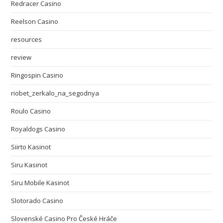
Redracer Casino
Reelson Casino
resources
review
Ringospin Casino
riobet_zerkalo_na_segodnya
Roulo Casino
Royaldogs Casino
Siirto Kasinot
Siru Kasinot
Siru Mobile Kasinot
Slotorado Casino
Slovenské Casino Pro České Hráče