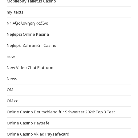
Mobilepay Talletus Casino
my_texts
N1 Αξιολόγηση Καζίνο
Nejlepsi Online Kasina
Nejlepší Zahraniční Casino
new
New Video Chat Platform
News
OM
OM cc
Online Casino Deutschland für Schweizer 2026: Top 3 Test
Online Casino Paysafe
Online Casino Vklad Paysafecard