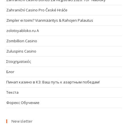
Zahraniční Casino Pro České Hráče
Zimpler ei toimi? Vianmääritys & Rahojen Palautus
zolotoyabloko.ru A
Zombillion Casino
Zuluspins Casino
Στοιχηματικές
Блог
Пинап казино в КЗ: Ваш путь к азартным победам!
Текста
Форекс Обучение
Newsletter