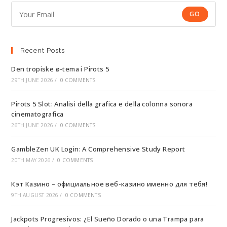
GO
Recent Posts
Den tropiske ø-tema i Pirots 5
29TH JUNE 2026
/
0 COMMENTS
Pirots 5 Slot: Analisi della grafica e della colonna sonora
cinematografica
26TH JUNE 2026
/
0 COMMENTS
GambleZen UK Login: A Comprehensive Study Report
20TH MAY 2026
/
0 COMMENTS
Кэт Казино – официальное веб-казино именно для тебя!
9TH AUGUST 2026
/
0 COMMENTS
Jackpots Progresivos: ¿El Sueño Dorado o una Trampa para