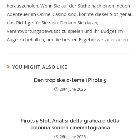
herauszuholen. Wenn Sie auf der Suche nach einem neuen
Abenteuer im Online-Casino sind, könnte dieser Slot genau
das Richtige für Sie sein. Denken Sie daran,
verantwortungsbewusst zu spielen und Ihr Budget im
Auge zu behalten, um die besten Ergebnisse zu erzielen.
YOU MIGHT ALSO LIKE
Den tropiske ø-tema i Pirots 5
29th June 2026
Pirots 5 Slot: Analisi della grafica e della
colonna sonora cinematografica
26th June 2026