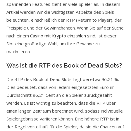
spannenden Features zieht er viele Spieler an. In diesem
Artikel werden wir die wichtigsten Aspekte des Spiels
beleuchten, einschließlich der RTP (Return to Player), der
Freispiele und der Gewinnchancen. Wenn Sie auf der Suche
nach einem
Casino mit Krypto einzahlen
sind, ist dieser
Slot eine großartige Wahl, um Ihre Gewinne zu
maximieren.
Was ist die RTP des Book of Dead Slots?
Die RTP des Book of Dead Slots liegt bei etwa 96,21 %.
Dies bedeutet, dass von jedem eingesetzten Euro im
Durchschnitt 96,21 Cent an die Spieler zurückgezahlt
werden. Es ist wichtig zu beachten, dass die RTP über
einen langen Zeitraum berechnet wird, sodass individuelle
Spielergebnisse variieren können. Eine höhere RTP ist in
der Regel vorteilhaft für die Spieler, da sie die Chancen auf