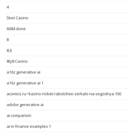
4
5bet Casino
6084 done
8
8,6
8ty8 Casino
a16z generative ai
a16z generative ai 1
acomics.ru~kazino-riobet-rabotchee-zerkalo-na-segodnya 100
adobe generative ai
ai companion
ai in finance examples 1