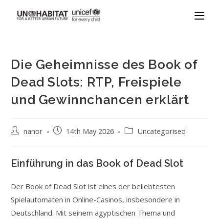
Die Geheimnisse des Book of
Dead Slots: RTP, Freispiele
und Gewinnchancen erklärt
nanor
14th May 2026
Uncategorised
Einführung in das Book of Dead Slot
Der Book of Dead Slot ist eines der beliebtesten
Spielautomaten in Online-Casinos, insbesondere in
Deutschland. Mit seinem ägyptischen Thema und