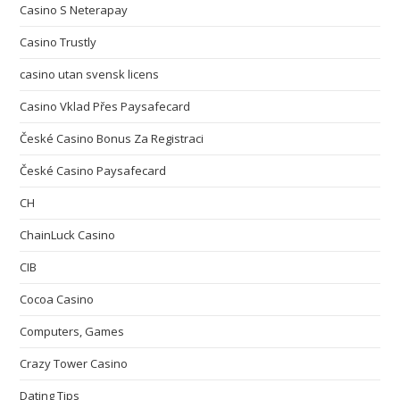
Casino S Neterapay
Casino Trustly
casino utan svensk licens
Casino Vklad Přes Paysafecard
České Casino Bonus Za Registraci
České Casino Paysafecard
CH
ChainLuck Casino
CIB
Cocoa Casino
Computers, Games
Crazy Tower Сasino
Dating Tips