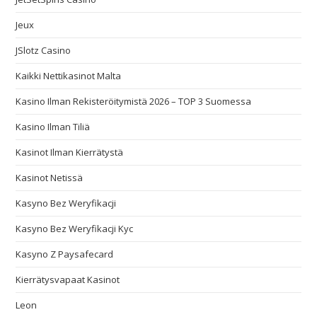
Jeux
JSlotz Casino
Kaikki Nettikasinot Malta
Kasino Ilman Rekisteröitymistä 2026 – TOP 3 Suomessa
Kasino Ilman Tiliä
Kasinot Ilman Kierrätystä
Kasinot Netissä
Kasyno Bez Weryfikacji
Kasyno Bez Weryfikacji Kyc
Kasyno Z Paysafecard
Kierrätysvapaat Kasinot
Leon