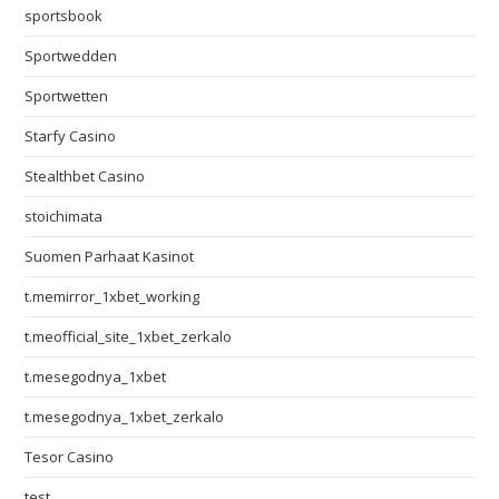
sportsbook
Sportwedden
Sportwetten
Starfy Casino
Stealthbet Casino
stoichimata
Suomen Parhaat Kasinot
t.memirror_1xbet_working
t.meofficial_site_1xbet_zerkalo
t.mesegodnya_1xbet
t.mesegodnya_1xbet_zerkalo
Tesor Casino
test