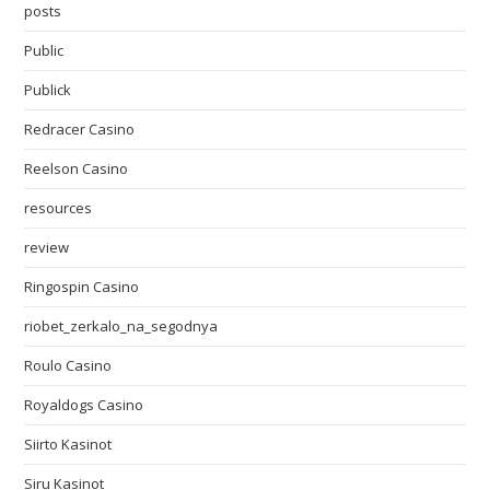
posts
Public
Publick
Redracer Casino
Reelson Casino
resources
review
Ringospin Casino
riobet_zerkalo_na_segodnya
Roulo Casino
Royaldogs Casino
Siirto Kasinot
Siru Kasinot