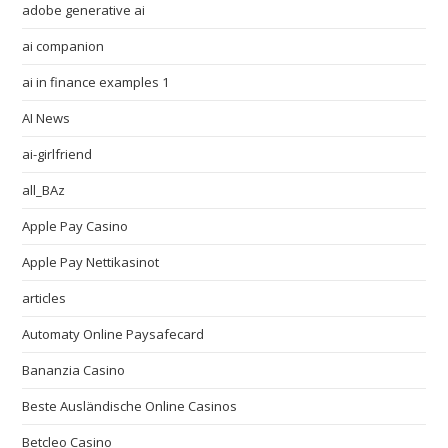
adobe generative ai
ai companion
ai in finance examples 1
AI News
ai-girlfriend
all_BAz
Apple Pay Casino
Apple Pay Nettikasinot
articles
Automaty Online Paysafecard
Bananzia Casino
Beste Ausländische Online Casinos
Betcleo Casino