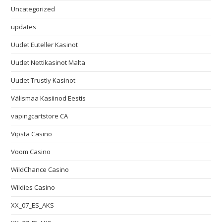
Uncategorized
updates
Uudet Euteller Kasinot
Uudet Nettikasinot Malta
Uudet Trustly Kasinot
Välismaa Kasiinod Eestis
vapingcartstore CA
Vipsta Casino
Voom Casino
WildChance Casino
Wildies Casino
XX_07_ES_AKS