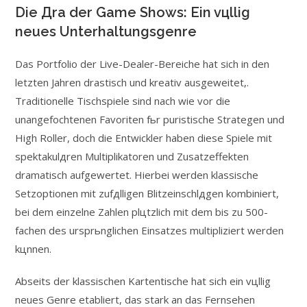
Die Дra der Game Shows: Ein vцllig
neues Unterhaltungsgenre
Das Portfolio der Live-Dealer-Bereiche hat sich in den
letzten Jahren drastisch und kreativ ausgeweitet,.
Traditionelle Tischspiele sind nach wie vor die
unangefochtenen Favoriten fьr puristische Strategen und
High Roller, doch die Entwickler haben diese Spiele mit
spektakulдren Multiplikatoren und Zusatzeffekten
dramatisch aufgewertet. Hierbei werden klassische
Setzoptionen mit zufдlligen Blitzeinschlдgen kombiniert,
bei dem einzelne Zahlen plцtzlich mit dem bis zu 500-
fachen des ursprьnglichen Einsatzes multipliziert werden
kцnnen.
Abseits der klassischen Kartentische hat sich ein vцllig
neues Genre etabliert, das stark an das Fernsehen