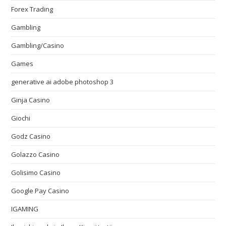
Forex Trading
Gambling
Gambling/Casino
Games
generative ai adobe photoshop 3
Ginja Casino
Giochi
Godz Casino
Golazzo Casino
Golisimo Casino
Google Pay Casino
IGAMING