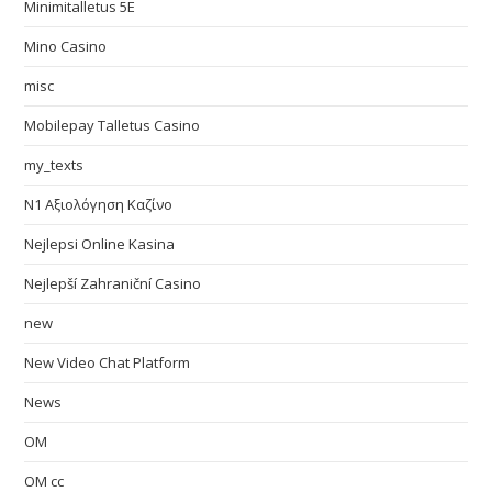
Minimitalletus 5E
Mino Casino
misc
Mobilepay Talletus Casino
my_texts
N1 Αξιολόγηση Καζίνο
Nejlepsi Online Kasina
Nejlepší Zahraniční Casino
new
New Video Chat Platform
News
OM
OM cc