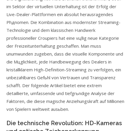
im Sektor der virtuellen Unterhaltung ist der Erfolg der
Live-Dealer-Plattformen ein absolut herausragendes
Phдnomen. Die Kombination aus modernster Streaming-
Technologie und dem klassischen Handwerk
professioneller Croupiers hat eine vцllig neue Kategorie
der Freizeitunterhaltung geschaffen. Man muss
unumwunden zugeben, dass die visuelle Komponente und
die Mцglichkeit, jede Handbewegung des Dealers in
kristallklarem High-Definition-Streaming zu verfolgen, ein
unbezahlbares Gefьhl von Vertrauen und Transparenz
schafft. Der folgende Artikel bietet eine extrem
detaillierte, umfassende und tiefgrьndige Analyse der
Faktoren, die diese magische Anziehungskraft auf Millionen
von Spielern weltweit ausьben.
Die technische Revolution: HD-Kameras