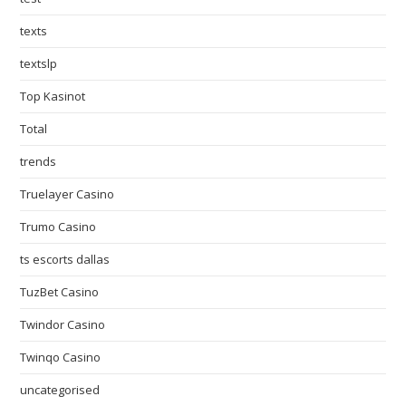
texts
textslp
Top Kasinot
Total
trends
Truelayer Casino
Trumo Casino
ts escorts dallas
TuzBet Casino
Twindor Casino
Twinqo Casino
uncategorised