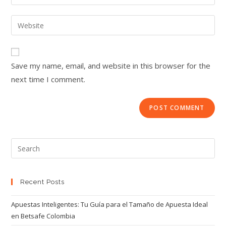
Save my name, email, and website in this browser for the
next time I comment.
Recent Posts
Apuestas Inteligentes: Tu Guía para el Tamaño de Apuesta Ideal
en Betsafe Colombia